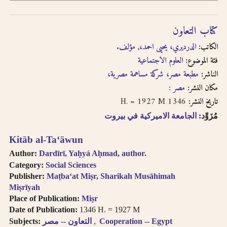
كتاب التعاون
الكاتب:
الدرديري، يحيى احمد،, مؤلف.
فئة الموضوع:
العلوم الاجتماعية
الناشر:
مطبعة مصر، شركة مساهمة مصرية،
مكان النشر:
مصر :
1346 H. = 1927 M
تاريخ النشر:
مُزَوِّد:
الجامعة الاميركية في بيروت
Kitāb al-Taʻāwun
Author:
Dardīrī, Yaḥyá Aḥmad, author.
Category:
Social Sciences
Publisher:
Maṭbaʻat Miṣr, Sharikah Musāhimah
Miṣrīyah
Place of Publication:
Miṣr
Date of Publication:
1346 H. = 1927 M
Subjects:
التعاون -- مصر
Cooperation -- Egypt