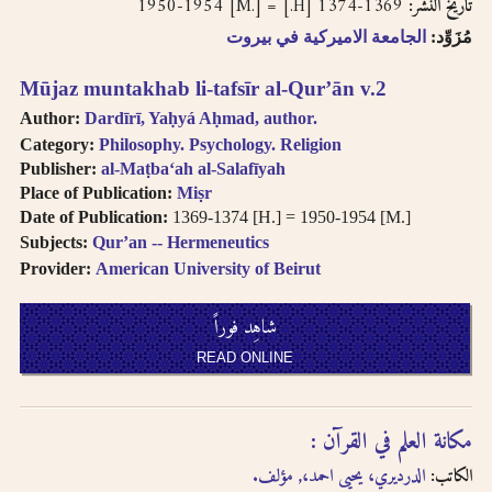
English, French, or
1369-1374 [H.] = 1950-1954 [M.]
تاريخ النشر:
بالفتحتين
transliteration, i.e.
مُزَوِّد:
الجامعة الاميركية في بيروت
philosophy,
philosophie,
Mūjaz muntakhab li-tafsīr al-Qurʼān v.2
falsafah.
Author:
Dardīrī, Yaḥyá Aḥmad, author.
Try searching
Category:
Philosophy. Psychology. Religion
names with or
Publisher:
al-Maṭbaʻah al-Salafīyah
without the definite
Place of Publication:
Miṣr
article “Al-“.
Date of Publication:
1369-1374 [H.] = 1950-1954 [M.]
Diacritics on the
last letter of a word
Subjects:
Qurʼan -- Hermeneutics
are not included, i.e.
Provider:
American University of Beirut
search for al-Kabir
not al-Kabiru.
شاهِد فوراً
Feminine
READ ONLINE
possessive suffix
appears as -
iyah and not as -
مكانة العلم في القرآن :
iyyah, i.e. search for
Hanafiyah.
الكاتب:
الدرديري، يحيى احمد،, مؤلف.
Tanwīn al-Fatḥ is