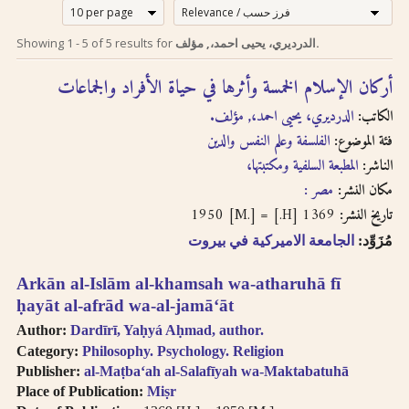
إرشادات للبحث لدى
Search tips in
Showing
1
-
5
of
5
results for
الدرديري، يحيى احمد،, مؤلف.
Arabic
استخدام الترجمة
أركان الإسلام الخمسة وأثرها في حياة الأفراد والجماعات
transliteration
الصوتية بالحروف
الكاتب:
الدرديري، يحيى احمد،, مؤلف.
اللاتينية
Searches you
فئة الموضوع:
الفلسفة وعلم النفس والدين
perform on this site
الناشر:
المطبعة السلفية ومكتبتها،
إن عملية البحث التي تجريها في
will query only the
descriptive
هذا الموقع تعطي وصف
مكان النشر:
مصر :
information about
ببليوغرافي عن الكتاب
1369 [H.] = 1950 [M.]
تاريخ النشر:
each book, both in
المسترجع باللغتين العربية
مُزَوِّد:
الجامعة الاميركية في بيروت
English and Arabic,
والانجليزية ولكنها لا تقدّم
but not the full texts
إمكانية البحث بالنص الكامل.
Arkān al-Islām al-khamsah wa-atharuhā fī
of the books. As
سنقوم بتوفير هذا البحث
searching
ḥayāt al-afrād wa-al-jamāʻāt
عندما تتطوّر إمكانية استخدام
technologies for
Author:
Dardīrī, Yaḥyá Aḥmad, author.
Arabic OCR develop,
تقنيّة التعرّف الضوئي على
Category:
Philosophy. Psychology. Religion
we intend to
المحارف باللغة العربية في
Publisher:
al-Maṭbaʻah al-Salafīyah wa-Maktabatuhā
introduce full-text
النصوص المرقمنة للكتب
Place of Publication:
Miṣr
searching.