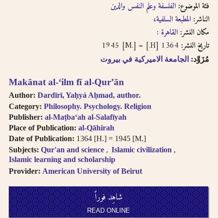
فئة الموضوع:
الفلسفة وعلم النفس والدين
written in
الناشر:
المطبعة السلفية،
transliteration as -
an, i.e. search for
مكان النشر:
القاهرة :
khassatan.
1364 [H.] = 1945 [M.]
تاريخ النشر:
Tāʼ Marbūṭah is
مُزَوِّد:
الجامعة الاميركية في بيروت
written as -h for
single nouns and -t
Makānat al-ʻilm fī al-Qurʼān
in cases of al-Iḍāfah
(compound nouns).
Author:
Dardīrī, Yaḥyá Aḥmad, author.
Category:
Philosophy. Psychology. Religion
Publisher:
al-Maṭbaʻah al-Salafīyah
Place of Publication:
al-Qāhirah
Date of Publication:
1364 [H.] = 1945 [M.]
Subjects:
Qur'an and science
Islamic civilization
Islamic learning and scholarship
Provider:
American University of Beirut
شاهِد فوراً
READ ONLINE