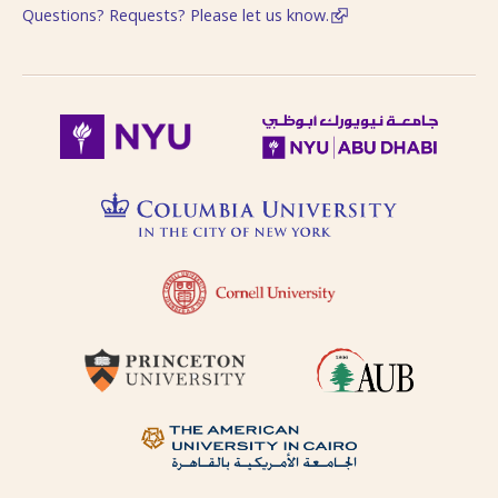
follows Modern
Questions? Requests? Please let us know.
حاول البحث عن مكان النشر
Standard Arabic
باستخدام طرق مختلفة من
(fuṣḥá).
الترجمة الصوتية.
Diacritical vowels
are equivalent to
حاول البحث عن مكان النشر
normal characters,
باللغة الفرنسية أو باللغة
i.e. Ḥajjāj = Hajjaj.
الإنجليزية.
Try searching
places by different
حاول البحث عن الموضوع
transliterations, i.e.
باستخدام طرق مختلفة من
Cairo, Qahira,
Qahirah, Tehran,
الترجمة الصوتية أو باللغة
Tihran.
الفرنسية أو باللغة الإنجليزية
Try searching
places in English,
حاول البحث باستخدام ال-
French, or
التعريف أو بدونها
transliteration, i.e.
Egypt, Egypte, Misr.
لا تستعمل الحركة على الحرف
Try searching
الأخير من الكلمة في الترجمة
subject terms in
الصوتية باستثناء حالة التنوين