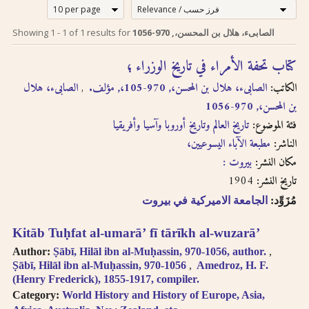
إرشادات للبحث لدى
Search tips in
Showing
1
-
1
of
1
results for
الصابىء، هلال بن المحسن،, 970-1056
Arabic
استخدام الترجمة
كتاب تحفة الأمراء في تاريخ الوزراء ؛
transliteration
الصوتية بالحروف
الكاتب:
الصابىء، هلال بن المحسن،, 970-105،, مؤلف.
الصابىء، هلال
اللاتينية
Searches you
بن المحسن،, 970-1056
perform on this site
فئة الموضوع:
إن عملية البحث التي تجريها في
تاريخ العالم وتاريخ أوروبا وآسيا وأفريقيا
will query only the
descriptive
هذا الموقع تعطي وصف
الناشر:
مطبعة الآباء اليسوعيين،
information about
ببليوغرافي عن الكتاب
مكان النشر:
بيروت :
each book, both in
المسترجع باللغتين العربية
1904
تاريخ النشر:
English and Arabic,
والانجليزية ولكنها لا تقدّم
but not the full texts
مُزَوِّد:
الجامعة الاميركية في بيروت
إمكانية البحث بالنص الكامل.
of the books. As
سنقوم بتوفير هذا البحث
searching
Kitāb Tuḥfat al-umarāʼ fī tārīkh al-wuzarāʼ
عندما تتطوّر إمكانية استخدام
technologies for
Author:
Ṣābī, Hilāl ibn al-Muḥassin, 970-1056, author.
Arabic OCR develop,
تقنيّة التعرّف الضوئي على
Ṣābī, Hilāl ibn al-Muḥassin, 970-1056
Amedroz, H. F.
we intend to
المحارف باللغة العربية في
(Henry Frederick), 1855-1917, compiler.
introduce full-text
النصوص المرقمنة للكتب
Category:
World History and History of Europe, Asia,
searching.