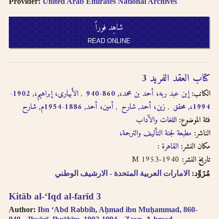
English, French, or
Provider:
United Arab Emirates National Archives
بالفتحتين
transliteration, i.e.
philosophy,
شاهِد فوراً
philosophie,
READ ONLINE
falsafah.
Try searching
names with or
كتاب العقد الفريد 3
without the definite
article “Al-“.
الكاتب:
إبن عبد ربه، أحمد بن محمد،, 860-940
الأبيارى، إبراهيم،, 1902-
Diacritics on the
1994،, محقق
زين، أحمد, شارح
أمين، أحمد, 1886-1954م, شارح
last letter of a word
فئة الموضوع:
اللغات والآداب
are not included, i.e.
search for al-Kabir
الناشر:
مطبعة لجنة التأليف والترجمة،
not al-Kabiru.
مكان النشر:
القاهرة :
Feminine
1940-1953 M
تاريخ النشر:
possessive suffix
appears as -
مُزَوِّد:
الامارات العربية المتحدة - الارشيف الوطني
iyah and not as -
iyyah, i.e. search for
Kitāb al-ʻIqd al-farīd 3
Hanafiyah.
Author:
Ibn ʻAbd Rabbih, Aḥmad ibn Muḥammad, 860-
Tanwīn al-Fatḥ is