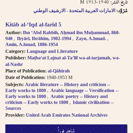
1940-1953 M
تاريخ النشر:
مُزَوِّد:
الامارات العربية المتحدة - الارشيف الوطني
Kitāb al-ʻIqd al-farīd 5
Author:
Ibn ʻAbd Rabbih, Aḥmad ibn Muḥammad, 860-
940
Ibyārī, Ibrāhīm, 1902-1994
Zayn, A.hmad.
Amīn, A.hmad, 1886-1954
Category:
Language and Literature
Publisher:
Maṭbaʻat Lajnat al-Taʼlīf wa-al-tarjamah, wa-
al-Nashr
Place of Publication:
al-Qāhirah
Date of Publication:
1940-1953 M
Subjects:
Arabic literature -- History and criticism --
Early works to 1800
Arabic language -- Versification --
Early works to 1800
Arabic poetry -- History and
criticism -- Early works to 1800
Islamic civilization --
Sources
Provider:
United Arab Emirates National Archives
شاهِد فوراً