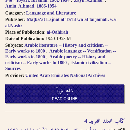
940
Ibyārī, Ibrāhīm, 1902-1994
Zayn, A.hmad.
written in
Amīn, A.hmad, 1886-1954
transliteration as -
Category:
Language and Literature
an, i.e. search for
Publisher:
Maṭbaʻat Lajnat al-Taʼlīf wa-al-tarjamah, wa-
khassatan.
al-Nashr
Tāʼ Marbūṭah is
Place of Publication:
al-Qāhirah
written as -h for
Date of Publication:
1940-1953 M
single nouns and -t
Subjects:
Arabic literature -- History and criticism --
in cases of al-Iḍāfah
Early works to 1800
Arabic language -- Versification --
(compound nouns).
Early works to 1800
Arabic poetry -- History and
criticism -- Early works to 1800
Islamic civilization --
Sources
Provider:
United Arab Emirates National Archives
شاهِد فوراً
READ ONLINE
كتاب العقد الفريد 4