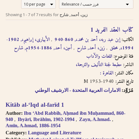
إرشادات للبحث لدى
Search tips in
Showing
1
-
7
of
7
results for
زين، أحمد, شارح
Arabic
استخدام الترجمة
كتاب العقد الفريد 1
transliteration
الصوتية بالحروف
الكاتب:
إبن عبد ربه، أحمد بن محمد،, 860-940
الأبيارى، إبراهيم،, 1902-
اللاتينية
Searches you
1994،, محقق
زين، أحمد, شارح
أمين، أحمد, 1886-1954م, شارح
perform on this site
فئة الموضوع:
اللغات والآداب
إن عملية البحث التي تجريها في
will query only the
descriptive
هذا الموقع تعطي وصف
الناشر:
مطبعة لجنة التأليف والترجمة،
information about
ببليوغرافي عن الكتاب
مكان النشر:
القاهرة :
each book, both in
المسترجع باللغتين العربية
1940-1953 M
تاريخ النشر:
English and Arabic,
والانجليزية ولكنها لا تقدّم
but not the full texts
مُزَوِّد:
الامارات العربية المتحدة - الارشيف الوطني
إمكانية البحث بالنص الكامل.
of the books. As
سنقوم بتوفير هذا البحث
searching
Kitāb al-ʻIqd al-farīd 1
عندما تتطوّر إمكانية استخدام
technologies for
Author:
Ibn ʻAbd Rabbih, Aḥmad ibn Muḥammad, 860-
Arabic OCR develop,
تقنيّة التعرّف الضوئي على
940
Ibyārī, Ibrāhīm, 1902-1994
Zayn, A.hmad.
we intend to
المحارف باللغة العربية في
Amīn, A.hmad, 1886-1954
introduce full-text
النصوص المرقمنة للكتب
Category:
Language and Literature
searching.