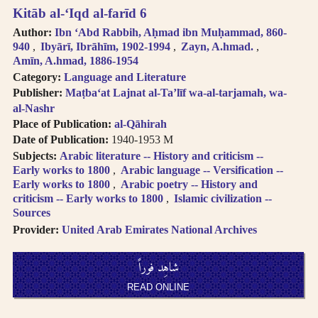
Kitāb al-ʻIqd al-farīd 6
Author:
Ibn ʻAbd Rabbih, Aḥmad ibn Muḥammad, 860-
940
Ibyārī, Ibrāhīm, 1902-1994
Zayn, A.hmad.
Amīn, A.hmad, 1886-1954
Category:
Language and Literature
Publisher:
Maṭbaʻat Lajnat al-Taʼlīf wa-al-tarjamah, wa-
al-Nashr
Place of Publication:
al-Qāhirah
Date of Publication:
1940-1953 M
Subjects:
Arabic literature -- History and criticism --
Early works to 1800
Arabic language -- Versification --
Early works to 1800
Arabic poetry -- History and
criticism -- Early works to 1800
Islamic civilization --
Sources
Provider:
United Arab Emirates National Archives
شاهِد فوراً
READ ONLINE