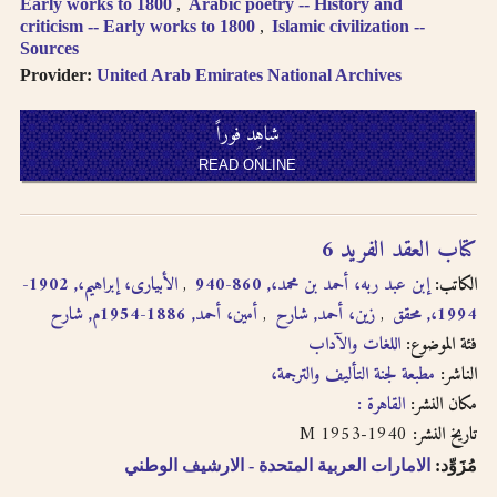
Early works to 1800
Arabic poetry -- History and
criticism -- Early works to 1800
Islamic civilization --
Sources
Provider:
United Arab Emirates National Archives
شاهِد فوراً
READ ONLINE
كتاب العقد الفريد 6
الكاتب:
إبن عبد ربه، أحمد بن محمد،, 860-940
الأبيارى، إبراهيم،, 1902-
1994،, محقق
زين، أحمد, شارح
أمين، أحمد, 1886-1954م, شارح
فئة الموضوع:
اللغات والآداب
الناشر:
مطبعة لجنة التأليف والترجمة،
مكان النشر:
القاهرة :
1940-1953 M
تاريخ النشر:
مُزَوِّد:
الامارات العربية المتحدة - الارشيف الوطني