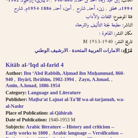
الكاتب:
إبن عبد ربه، أحمد بن محمد،, 860-940
الأبيارى، إبراهيم،, 1902-
1994،, محقق
زين، أحمد, شارح
أمين، أحمد, 1886-1954م, شارح
فئة الموضوع:
اللغات والآداب
الناشر:
مطبعة لجنة التأليف والترجمة،
مكان النشر:
القاهرة :
1940-1953 M
تاريخ النشر:
مُزَوِّد:
الامارات العربية المتحدة - الارشيف الوطني
Kitāb al-ʻIqd al-farīd 4
Author:
Ibn ʻAbd Rabbih, Aḥmad ibn Muḥammad, 860-
940
Ibyārī, Ibrāhīm, 1902-1994
Zayn, A.hmad.
Amīn, A.hmad, 1886-1954
Category:
Language and Literature
Publisher:
Maṭbaʻat Lajnat al-Taʼlīf wa-al-tarjamah, wa-
al-Nashr
Place of Publication:
al-Qāhirah
Date of Publication:
1940-1953 M
Subjects:
Arabic literature -- History and criticism --
Early works to 1800
Arabic language -- Versification --