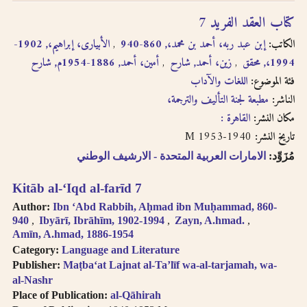
كتاب العقد الفريد 7
الكاتب:
إبن عبد ربه، أحمد بن محمد،, 860-940
الأبيارى، إبراهيم،, 1902-
1994،, محقق
زين، أحمد, شارح
أمين، أحمد, 1886-1954م, شارح
فئة الموضوع:
اللغات والآداب
الناشر:
مطبعة لجنة التأليف والترجمة،
مكان النشر:
القاهرة :
1940-1953 M
تاريخ النشر:
مُزَوِّد:
الامارات العربية المتحدة - الارشيف الوطني
Kitāb al-ʻIqd al-farīd 7
Author:
Ibn ʻAbd Rabbih, Aḥmad ibn Muḥammad, 860-
940
Ibyārī, Ibrāhīm, 1902-1994
Zayn, A.hmad.
Amīn, A.hmad, 1886-1954
Category:
Language and Literature
Publisher:
Maṭbaʻat Lajnat al-Taʼlīf wa-al-tarjamah, wa-
al-Nashr
Place of Publication:
al-Qāhirah