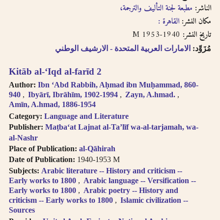
follows Modern
الناشر:
مطبعة لجنة التأليف والترجمة،
حاول البحث عن مكان النشر
Standard Arabic
مكان النشر:
القاهرة :
باستخدام طرق مختلفة من
(fuṣḥá).
1940-1953 M
تاريخ النشر:
الترجمة الصوتية.
Diacritical vowels
are equivalent to
مُزَوِّد:
الامارات العربية المتحدة - الارشيف الوطني
حاول البحث عن مكان النشر
normal characters,
باللغة الفرنسية أو باللغة
i.e. Ḥajjāj = Hajjaj.
Kitāb al-ʻIqd al-farīd 2
الإنجليزية.
Try searching
Author:
Ibn ʻAbd Rabbih, Aḥmad ibn Muḥammad, 860-
places by different
940
Ibyārī, Ibrāhīm, 1902-1994
Zayn, A.hmad.
حاول البحث عن الموضوع
transliterations, i.e.
Amīn, A.hmad, 1886-1954
باستخدام طرق مختلفة من
Cairo, Qahira,
Category:
Language and Literature
Qahirah, Tehran,
الترجمة الصوتية أو باللغة
Publisher:
Maṭbaʻat Lajnat al-Taʼlīf wa-al-tarjamah, wa-
Tihran.
الفرنسية أو باللغة الإنجليزية
al-Nashr
Try searching
Place of Publication:
al-Qāhirah
places in English,
حاول البحث باستخدام ال-
Date of Publication:
1940-1953 M
French, or
التعريف أو بدونها
Subjects:
Arabic literature -- History and criticism --
transliteration, i.e.
Early works to 1800
Arabic language -- Versification --
Egypt, Egypte, Misr.
لا تستعمل الحركة على الحرف
Early works to 1800
Arabic poetry -- History and
Try searching
الأخير من الكلمة في الترجمة
criticism -- Early works to 1800
Islamic civilization --
subject terms in
Sources
الصوتية باستثناء حالة التنوين