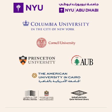
follows Modern
حاول البحث عن مكان النشر
Standard Arabic
باستخدام طرق مختلفة من
(fuṣḥá).
الترجمة الصوتية.
Diacritical vowels
are equivalent to
حاول البحث عن مكان النشر
normal characters,
باللغة الفرنسية أو باللغة
i.e. Ḥajjāj = Hajjaj.
الإنجليزية.
Try searching
places by different
حاول البحث عن الموضوع
transliterations, i.e.
باستخدام طرق مختلفة من
Cairo, Qahira,
Qahirah, Tehran,
الترجمة الصوتية أو باللغة
Tihran.
الفرنسية أو باللغة الإنجليزية
Try searching
places in English,
حاول البحث باستخدام ال-
French, or
التعريف أو بدونها
transliteration, i.e.
Egypt, Egypte, Misr.
لا تستعمل الحركة على الحرف
Try searching
الأخير من الكلمة في الترجمة
subject terms in
الصوتية باستثناء حالة التنوين