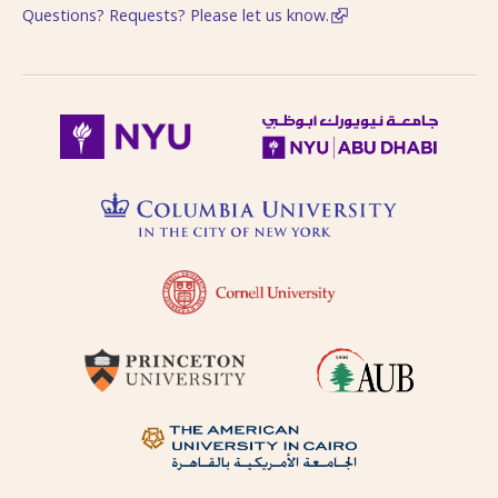
follows Modern
Questions? Requests? Please let us know.
حاول البحث عن مكان النشر
Standard Arabic
باستخدام طرق مختلفة من
(fuṣḥá).
الترجمة الصوتية.
Diacritical vowels
are equivalent to
حاول البحث عن مكان النشر
normal characters,
باللغة الفرنسية أو باللغة
i.e. Ḥajjāj = Hajjaj.
الإنجليزية.
Try searching
places by different
حاول البحث عن الموضوع
transliterations, i.e.
باستخدام طرق مختلفة من
Cairo, Qahira,
Qahirah, Tehran,
الترجمة الصوتية أو باللغة
Tihran.
الفرنسية أو باللغة الإنجليزية
Try searching
places in English,
حاول البحث باستخدام ال-
French, or
التعريف أو بدونها
transliteration, i.e.
Egypt, Egypte, Misr.
لا تستعمل الحركة على الحرف
Try searching
الأخير من الكلمة في الترجمة
subject terms in
الصوتية باستثناء حالة التنوين