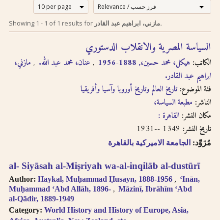
إرشادات للبحث لدى
Search tips in
Showing
1
-
1
of
1
results for
مازني، ابراهيم عبد القادر.
Arabic
استخدام الترجمة
السياسة المصرية والانقلاب الدستوري
transliteration
الصوتية بالحروف
الكاتب:
هيكل، محمد حسين،, 1888-1956
عنان، محمد عبد الله.
مازني،
اللاتينية
Searches you
ابراهيم عبد القادر.
perform on this site
فئة الموضوع:
إن عملية البحث التي تجريها في
تاريخ العالم وتاريخ أوروبا وآسيا وأفريقيا
will query only the
descriptive
هذا الموقع تعطي وصف
الناشر:
مطبعة السياسة،
information about
ببليوغرافي عن الكتاب
مكان النشر:
القاهرة :
each book, both in
المسترجع باللغتين العربية
1349 --1931
تاريخ النشر:
English and Arabic,
والانجليزية ولكنها لا تقدّم
but not the full texts
مُزَوِّد:
الجامعة الاميركية بالقاهرة
إمكانية البحث بالنص الكامل.
of the books. As
سنقوم بتوفير هذا البحث
searching
al- Siyāsah al-Miṣriyah wa-al-inqilāb al-dustūrī
عندما تتطوّر إمكانية استخدام
technologies for
Author:
Haykal, Muḥammad Ḥusayn, 1888-1956
ʻInān,
Arabic OCR develop,
تقنيّة التعرّف الضوئي على
Muḥammad ʻAbd Allāh, 1896-
Māzinī, Ibrāhīm ʻAbd
we intend to
المحارف باللغة العربية في
al-Qādir, 1889-1949
introduce full-text
النصوص المرقمنة للكتب
Category:
World History and History of Europe, Asia,
searching.