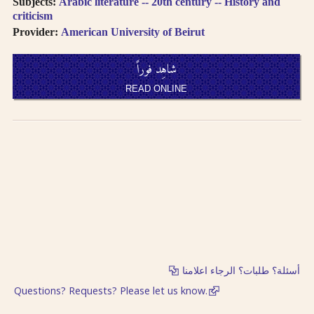
Subjects:
Arabic literature -- 20th century -- History and
العربية
Books in multi-
criticism
volume works
العنا وين المتعددة الأجزاء تظهر
Provider:
American University of Beirut
appear as separate
في نتائج البحث منفصلة
search results. In
شاهِد فوراً
the book viewer,
اضغط على “شاهد العناوين
click on “view
READ ONLINE
المتعلقة” لتقرأ بقية الأجزاء
related titles” to
read the other
اضغط على الروابط لمزيد من
volumes.
الكتب في نفس الفئة
Click on hyper-
linked metadata to
الترجمة الصوتية بالحروف
find other books in
اللاتينية تتبع
نظام مكتبة
the same category.
الكونجر
س
Transliteration
(for consonants)
النطق يتبع العربية الفصحى
usually follows
لدى الترجمة الصوتية
the
LOC
أسئلة؟ طلبات؟ الرجاء اعلامنا
transliteration
لدى الترجمة الصوتية تتساوى
system
.
Questions? Requests? Please let us know.
حروف العلّة بتشكيل وبدونه
Pronunciation