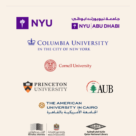
follows Modern
حاول البحث عن مكان النشر
Standard Arabic
باستخدام طرق مختلفة من
(fuṣḥá).
الترجمة الصوتية.
Diacritical vowels
are equivalent to
حاول البحث عن مكان النشر
normal characters,
باللغة الفرنسية أو باللغة
i.e. Ḥajjāj = Hajjaj.
الإنجليزية.
Try searching
places by different
حاول البحث عن الموضوع
transliterations, i.e.
باستخدام طرق مختلفة من
Cairo, Qahira,
Qahirah, Tehran,
الترجمة الصوتية أو باللغة
Tihran.
الفرنسية أو باللغة الإنجليزية
Try searching
places in English,
حاول البحث باستخدام ال-
French, or
التعريف أو بدونها
transliteration, i.e.
Egypt, Egypte, Misr.
لا تستعمل الحركة على الحرف
Try searching
الأخير من الكلمة في الترجمة
subject terms in
الصوتية باستثناء حالة التنوين