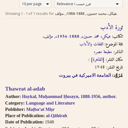
إرشادات للبحث لدى
Search tips in
Showing
1
-
1
of
1
results for
هيكل، محمد حسين،, 1888-1956،, مؤلف.
Arabic
استخدام الترجمة
ثورة الأدب
transliteration
الصوتية بالحروف
الكاتب:
هيكل، محمد حسين،, 1888-1956،, مؤلف.
اللاتينية
Searches you
فئة الموضوع:
اللغات والآداب
perform on this site
الناشر:
مطبعة مصر،
إن عملية البحث التي تجريها في
will query only the
descriptive
هذا الموقع تعطي وصف
مكان النشر:
[القاهرة] :
information about
ببليوغرافي عن الكتاب
1948
تاريخ النشر:
each book, both in
المسترجع باللغتين العربية
مُزَوِّد:
الجامعة الاميركية في بيروت
English and Arabic,
والانجليزية ولكنها لا تقدّم
but not the full texts
إمكانية البحث بالنص الكامل.
Thawrat al-adab
of the books. As
سنقوم بتوفير هذا البحث
searching
Author:
Haykal, Muḥammad Ḥusayn, 1888-1956, author.
عندما تتطوّر إمكانية استخدام
technologies for
Category:
Language and Literature
Arabic OCR develop,
تقنيّة التعرّف الضوئي على
Publisher:
Maṭbaʻat Miṣr
we intend to
المحارف باللغة العربية في
Place of Publication:
al-Qāhirah
introduce full-text
النصوص المرقمنة للكتب
Date of Publication:
1948
searching.