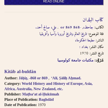
READ ONLINE
كتاب البلدان
الكاتب:
جاحظ،, -868 or 869
علي، صالح أحمد.
فئة الموضوع:
تاريخ العالم وتاريخ أوروبا وآسيا وأفريقيا
الناشر:
مطبعة الحكومة،
مكان النشر:
بغداد :
1970
تاريخ النشر:
مُزَوِّد:
مكتبات جامعة كولومبيا
Kitāb al-buldān
Author:
Jāḥiẓ, -868 or 869
ʻAlī, Ṣāliḥ Aḥmad.
Category:
World History and History of Europe, Asia,
Africa, Australia, New Zealand, etc.
Publisher:
Maṭbaʻat al-Ḥukūmah
Place of Publication:
Baghdād
Date of Publication:
1970