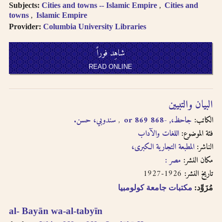
Subjects:
Cities and towns -- Islamic Empire
Cities and
towns
Islamic Empire
Provider:
Columbia University Libraries
شاهِد فوراً
READ ONLINE
البيان والتبيين
الكاتب:
جاحظ،, -868 or 869
سندوبي، حسن.
فئة الموضوع:
اللغات والآداب
الناشر:
المطبعة التجارية الكبرى،
مكان النشر:
مصر :
1926-1927
تاريخ النشر:
مُزَوِّد:
مكتبات جامعة كولومبيا
al- Bayān wa-al-tabyīn