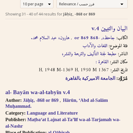
إرشادات للبحث لدى
Search tips in
Showing
31
-
40
of
44
results for
Jāḥiẓ, -868 or 869
Arabic
استخدام الترجمة
البيان والتبيين v.4
transliteration
الصوتية بالحروف
الكاتب:
جاحظ،, -868 or 869
هارون، عبد السلام محمد.
اللاتينية
Searches you
فئة الموضوع:
اللغات والآداب
perform on this site
الناشر:
إن عملية البحث التي تجريها في
مطبعة لجنة التأليف والترجمة والنشر،
will query only the
descriptive
هذا الموقع تعطي وصف
مكان النشر:
القاهرة :
information about
ببليوغرافي عن الكتاب
1367 H, 1948 M-1369 H, 1950 M
تاريخ النشر:
each book, both in
المسترجع باللغتين العربية
مُزَوِّد:
الجامعة الاميركية بالقاهرة
English and Arabic,
والانجليزية ولكنها لا تقدّم
but not the full texts
إمكانية البحث بالنص الكامل.
al- Bayān wa-al-tabyīn v.4
of the books. As
سنقوم بتوفير هذا البحث
searching
Author:
Jāḥiẓ, -868 or 869
Hārūn, ʻAbd al-Salām
عندما تتطوّر إمكانية استخدام
technologies for
Muḥammad.
Arabic OCR develop,
تقنيّة التعرّف الضوئي على
Category:
Language and Literature
we intend to
المحارف باللغة العربية في
Publisher:
Maṭbaʻat Lajnat al-Taʼlīf wa-al-Tarjamah wa-
introduce full-text
al-Nashr
النصوص المرقمنة للكتب
searching.
Place of Publication:
al-Qāhirah