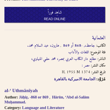
written in
transliteration as -
شاهِد فوراً
an, i.e. search for
READ ONLINE
khassatan.
Tāʼ Marbūṭah is
written as -h for
العثمانية
single nouns and -t
in cases of al-Iḍāfah
الكاتب:
جاحظ،, -868 أو 869
هارون، عبد السلام محمد.
(compound nouns).
فئة الموضوع:
اللغات والآداب
الناشر:
مطابع دار الكتاب العربي بمصر، محمد حلمي المنياوي،
مكان النشر:
مصر :
1374 H, 1955 M
تاريخ النشر:
مُزَوِّد:
الجامعة الاميركية بالقاهرة
al-ʻ Uthmānīyah
Author:
Jāḥiẓ, -868 or 869
Hārūn, ʻAbd al-Salām
Muḥammad.
Category:
Language and Literature