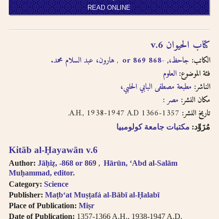
READ ONLINE
كتاب الحيوان v.6
الكاتب:
جاحظ،, -868 or 869
هارون، عبد السلام محمد.
فئة الموضوع:
العلوم
الناشر:
مطبعة مصطفى البابي الحلبي،
مكان النشر:
مصر :
1357-1366 A.H., 1938-1947 A.D.
تاريخ النشر:
مُزَوِّد:
مكتبات جامعة كولومبيا
Kitāb al-Ḥayawān v.6
Author:
Jāḥiẓ, -868 or 869
Hārūn, ʻAbd al-Salām
Muḥammad, editor.
Category:
Science
Publisher:
Maṭbʻat Muṣṭafá al-Bābī al-Ḥalabī
Place of Publication:
Miṣr
Date of Publication:
1357-1366 A.H., 1938-1947 A.D.