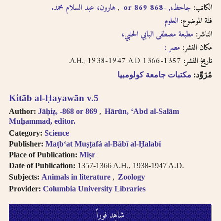
الكاتب:
جاحظ،, -868 or 869
هارون، عبد السلام محمد.
فئة الموضوع:
العلوم
الناشر:
مطبعة مصطفى البابي الحلبي،
مكان النشر:
مصر :
1357-1366 A.H., 1938-1947 A.D.
تاريخ النشر:
مُزَوِّد:
مكتبات جامعة كولومبيا
Kitāb al-Ḥayawān v.5
Author:
Jāḥiẓ, -868 or 869
Hārūn, ʻAbd al-Salām
Muḥammad, editor.
Category:
Science
Publisher:
Maṭbʻat Muṣṭafá al-Bābī al-Ḥalabī
Place of Publication:
Miṣr
Date of Publication:
1357-1366 A.H., 1938-1947 A.D.
Subjects:
Animals in literature
Zoology
Provider:
Columbia University Libraries
شاهِد فوراً