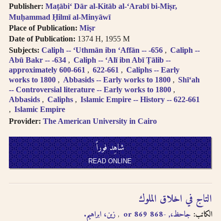
Publisher:
Maṭābiʻ Dār al-Kitāb al-ʻArabī bi-Miṣr,
Muḥammad Ḥilmī al-Minyāwī
Place of Publication:
Miṣr
Date of Publication:
1374 H, 1955 M
Subjects:
Caliph -- ʻUthmān ibn ʻAffān -- -656
Caliph --
Abū Bakr -- -634
Caliph -- ʻAlī ibn Abī Ṭālib --
approximately 600-661
622-661
Caliphs -- Early
works to 1800
Abbasids -- Early works to 1800
Shīʻah
-- Controversial literature -- Early works to 1800
Abbasids
Caliphs
Islamic Empire -- History -- 622-661
Islamic Empire
Provider:
The American University in Cairo
شاهِد فوراً
READ ONLINE
التاج في اخلاق الملوك
الكاتب:
جاحظ،, -868 or 869
زين، ابراهيم.