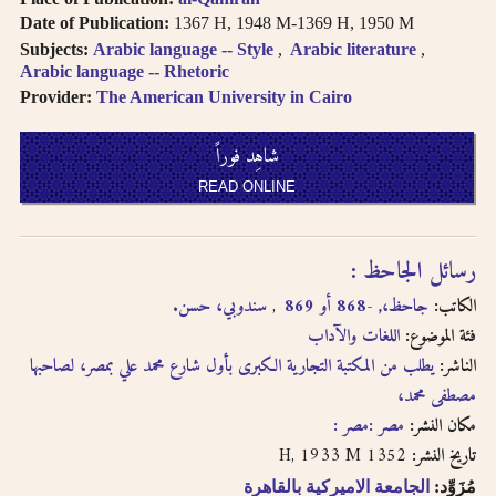
العربية
Books in multi-
Date of Publication:
1367 H, 1948 M-1369 H, 1950 M
volume works
Subjects:
Arabic language -- Style
Arabic literature
العنا وين المتعددة الأجزاء تظهر
appear as separate
Arabic language -- Rhetoric
في نتائج البحث منفصلة
search results. In
Provider:
The American University in Cairo
the book viewer,
اضغط على “شاهد العناوين
click on “view
شاهِد فوراً
المتعلقة” لتقرأ بقية الأجزاء
related titles” to
read the other
READ ONLINE
اضغط على الروابط لمزيد من
volumes.
الكتب في نفس الفئة
Click on hyper-
linked metadata to
رسائل الجاحظ :
الترجمة الصوتية بالحروف
find other books in
اللاتينية تتبع
نظام مكتبة
الكاتب:
جاحظ،, -868 أو 869
سندوبي، حسن.
the same category.
الكونجر
س
فئة الموضوع:
اللغات والآداب
Transliteration
(for consonants)
الناشر:
يطلب من المكتبة التجارية الكبرى بأول شارع محمد علي بمصر، لصاحبها
النطق يتبع العربية الفصحى
usually follows
مصطفى محمد،
لدى الترجمة الصوتية
the
LOC
مكان النشر:
مصر :مصر :
transliteration
لدى الترجمة الصوتية تتساوى
1352 H, 1933 M
تاريخ النشر:
system
.
حروف العلّة بتشكيل وبدونه
Pronunciation
مُزَوِّد:
الجامعة الاميركية بالقاهرة