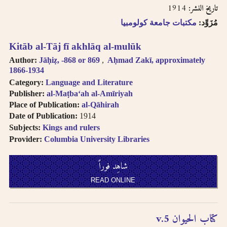
1914
تاريخ النشر:
مُزَوِّد:
مكتبات جامعة كولومبيا
Kitāb al-Tāj fī akhlāq al-mulūk
Author:
Jāḥiẓ, -868 or 869
Aḥmad Zakī, approximately
1866-1934
Category:
Language and Literature
Publisher:
al-Maṭbaʻah al-Amīriyah
Place of Publication:
al-Qāhirah
Date of Publication:
1914
Subjects:
Kings and rulers
Provider:
Columbia University Libraries
شاهِد فوراً
READ ONLINE
كتاب الحيوان v.5