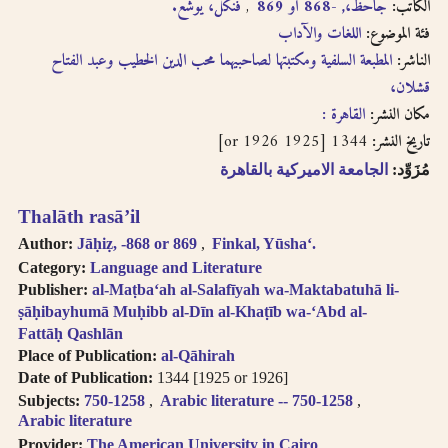
English, French, or
الكاتب:
جاحظ،, -868 أو 869
فنكل، يوشع.
بالفتحتين
transliteration, i.e.
فئة الموضوع:
اللغات والآداب
philosophy,
الناشر:
المطبعة السلفية ومكتبتها لصاحبيهما محب الدين الخطيب وعبد الفتاح
philosophie,
قشلان،
falsafah.
Try searching
مكان النشر:
القاهرة :
names with or
1344 [1925 or 1926]
تاريخ النشر:
without the definite
مُزَوِّد:
الجامعة الاميركية بالقاهرة
article “Al-“.
Diacritics on the
Thalāth rasāʼil
last letter of a word
are not included, i.e.
Author:
Jāḥiẓ, -868 or 869
Finkal, Yūshaʻ.
search for al-Kabir
Category:
Language and Literature
not al-Kabiru.
Publisher:
al-Maṭbaʻah al-Salafīyah wa-Maktabatuhā li-
Feminine
ṣāḥibayhumā Muḥibb al-Dīn al-Khaṭīb wa-ʻAbd al-
possessive suffix
Fattāḥ Qashlān
appears as -
Place of Publication:
al-Qāhirah
iyah and not as -
Date of Publication:
1344 [1925 or 1926]
iyyah, i.e. search for
Subjects:
750-1258
Arabic literature -- 750-1258
Hanafiyah.
Arabic literature
Tanwīn al-Fatḥ is
Provider:
The American University in Cairo