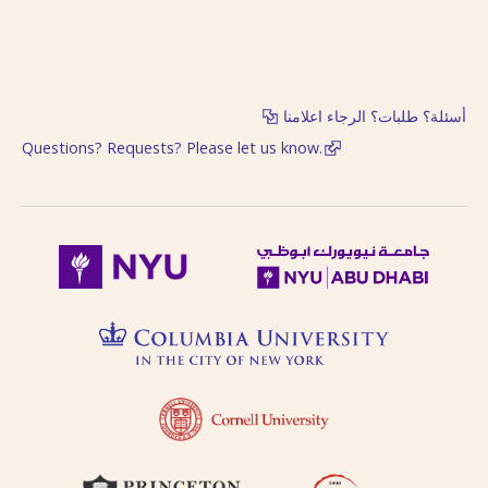
English, French, or
بالفتحتين
transliteration, i.e.
philosophy,
philosophie,
falsafah.
أسئلة؟ طلبات؟ الرجاء اعلامنا
Try searching
names with or
Questions? Requests? Please let us know.
without the definite
article “Al-“.
Diacritics on the
last letter of a word
are not included, i.e.
search for al-Kabir
not al-Kabiru.
Feminine
possessive suffix
appears as -
iyah and not as -
iyyah, i.e. search for
Hanafiyah.
Tanwīn al-Fatḥ is