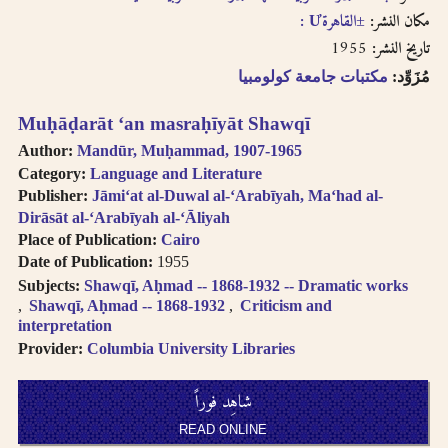
مكان النشر:
±القاهرةƯ :
1955
تاريخ النشر:
مُزَوِّد:
مكتبات جامعة كولومبيا
Muḥāḍarāt ʻan masraḥīyāt Shawqī
Author:
Mandūr, Muḥammad, 1907-1965
Category:
Language and Literature
Publisher:
Jāmiʻat al-Duwal al-ʻArabīyah, Maʻhad al-
Dirāsāt al-ʻArabīyah al-ʻĀliyah
Place of Publication:
Cairo
Date of Publication:
1955
Subjects:
Shawqī, Aḥmad -- 1868-1932 -- Dramatic works
Shawqī, Aḥmad -- 1868-1932
Criticism and
interpretation
Provider:
Columbia University Libraries
شاهِد فوراً
READ ONLINE