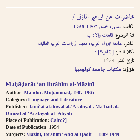
written in
transliteration as -
محاضرات عن ابراهيم المازنى /
an, i.e. search for
khassatan.
الكاتب:
مندور، محمد،, 1907-1965
Tāʼ Marbūṭah is
فئة الموضوع:
اللغات والآداب
written as -h for
الناشر:
جامعة الدول العربية، معهد الدراسات العربية العالية،
single nouns and -t
مكان النشر:
[القاهره؟] :
in cases of al-Iḍāfah
1954
تاريخ النشر:
(compound nouns).
مُزَوِّد:
مكتبات جامعة كولومبيا
Muḥāḍarāt ʻan Ibrāhīm al-Māzinī
Author:
Mandūr, Muḥammad, 1907-1965
Category:
Language and Literature
Publisher:
Jāmiʻat al-duwal al-ʻArabīyah, Maʻhad al-
Dirāsāt al-ʻArabīyah al-ʻĀlīyah
Place of Publication:
Cairo?]
Date of Publication:
1954
Subjects:
Māzinī, Ibrāhīm ʻAbd al-Qādir -- 1889-1949