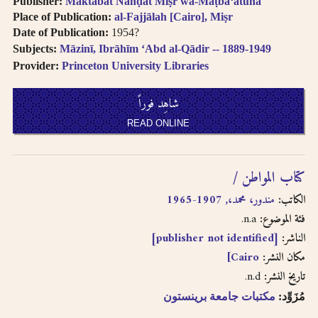
Publisher:
Maktabat Nahḍat Miṣr wa-Maṭbaʻatuhā
Place of Publication:
al-Fajjālah [Cairo], Miṣr
Date of Publication:
1954?
Subjects:
Māzinī, Ibrāhīm ʻAbd al-Qādir -- 1889-1949
Provider:
Princeton University Libraries
شاهِد فوراً
READ ONLINE
كتاب المواطن /
الكاتب:
مندور، محمد،, 1907-1965
n.a.
فئة الموضوع:
[publisher not identified]
الناشر:
Cairo]
مكان النشر:
n.d.
تاريخ النشر:
مُزَوِّد:
مكتبات جامعة برينستون