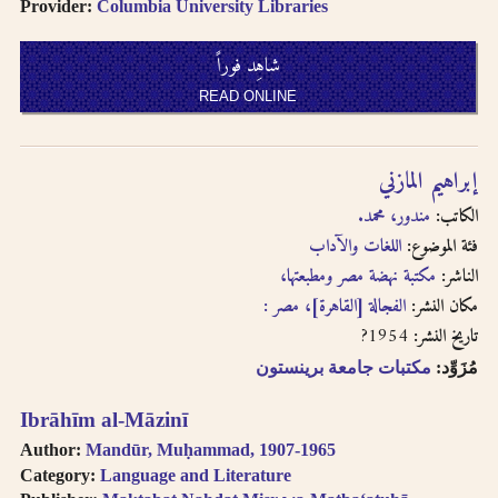
Provider:
Columbia University Libraries
شاهِد فوراً
READ ONLINE
إبراهيم المازني
الكاتب:
مندور، محمد.
فئة الموضوع:
اللغات والآداب
الناشر:
مكتبة نهضة مصر ومطبعتها،
مكان النشر:
الفجالة [القاهرة]، مصر :
1954?
تاريخ النشر:
مُزَوِّد:
مكتبات جامعة برينستون
Ibrāhīm al-Māzinī
Author:
Mandūr, Muḥammad, 1907-1965
Category:
Language and Literature