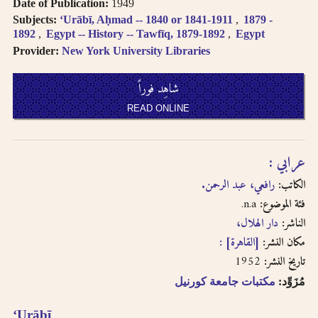
Date of Publication:
1949
Subjects:
ʻUrābī, Aḥmad -- 1840 or 1841-1911
1879 -
1892
Egypt -- History -- Tawfīq, 1879-1892
Egypt
Provider:
New York University Libraries
شاهِد فوراً
READ ONLINE
عرابي :
الكاتب:
رافعي، عبد الرحمن.
n.a.
فئة الموضوع:
الناشر:
دار الهلال،
مكان النشر:
[القاهرة] :
1952
تاريخ النشر:
مُزَوِّد:
مكتبات جامعة كورنيل
ʻUrābī