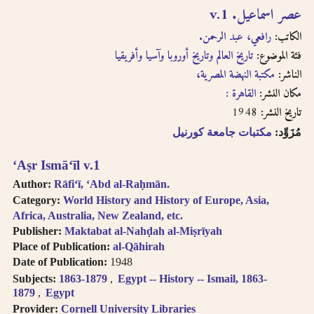
عصر اسماعيل. v.1
الكاتب:
رافعي، عبد الرحمن.
فئة الموضوع:
تاريخ العالم وتاريخ أوروبا وآسيا وأفريقيا
الناشر:
مكتبة النهضة المصرية،
مكان النشر:
القاهرة :
1948
تاريخ النشر:
مُزَوِّد:
مكتبات جامعة كورنيل
ʻAṣr Ismāʻīl v.1
Author:
Rāfiʻī, ʻAbd al-Raḥmān.
Category:
World History and History of Europe, Asia,
Africa, Australia, New Zealand, etc.
Publisher:
Maktabat al-Nahḍah al-Miṣrīyah
Place of Publication:
al-Qāhirah
Date of Publication:
1948
Subjects:
1863-1879
Egypt -- History -- Ismail, 1863-
1879
Egypt
Provider:
Cornell University Libraries