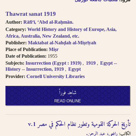
Thawrat sanat 1919
Author:
Rāfiʻī, ʻAbd al-Raḥmān.
Category:
World History and History of Europe, Asia,
Africa, Australia, New Zealand, etc.
Publisher:
Maktabat al-Nahḍah al-Miṣrīyah
Place of Publication:
Miṣr
Date of Publication:
1955
Subjects:
Insurrection (Egypt : 1919)
1919
Egypt --
History -- Insurrection, 1919
Egypt
Provider:
Cornell University Libraries
شاهِد فوراً
READ ONLINE
تأريخ الحركة القومية وتطور نظام الحكم في مصر v.1
الكاتب:
رافعي، عبد الرحمن.