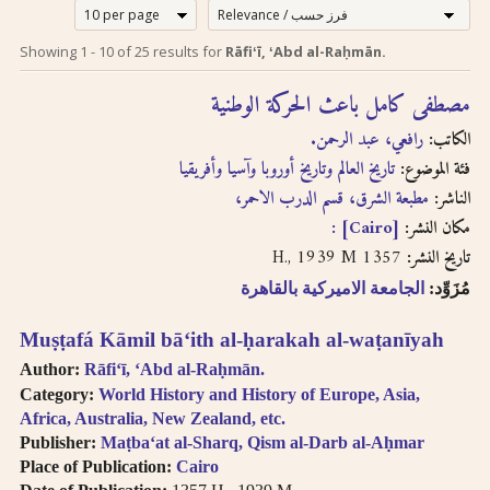
إرشادات للبحث لدى
Search tips in
Showing
1
-
10
of
25
results for
Rāfiʻī, ʻAbd al-Raḥmān.
Arabic
استخدام الترجمة
مصطفى كامل باعث الحركة الوطنية
transliteration
الصوتية بالحروف
الكاتب:
رافعي، عبد الرحمن.
اللاتينية
Searches you
فئة الموضوع:
تاريخ العالم وتاريخ أوروبا وآسيا وأفريقيا
perform on this site
الناشر:
إن عملية البحث التي تجريها في
مطبعة الشرق، قسم الدرب الاحمر،
will query only the
descriptive
هذا الموقع تعطي وصف
[Cairo] :
مكان النشر:
information about
ببليوغرافي عن الكتاب
1357 H., 1939 M
تاريخ النشر:
each book, both in
المسترجع باللغتين العربية
مُزَوِّد:
الجامعة الاميركية بالقاهرة
English and Arabic,
والانجليزية ولكنها لا تقدّم
but not the full texts
إمكانية البحث بالنص الكامل.
Muṣṭafá Kāmil bāʻith al-ḥarakah al-waṭanīyah
of the books. As
سنقوم بتوفير هذا البحث
searching
Author:
Rāfiʻī, ʻAbd al-Raḥmān.
عندما تتطوّر إمكانية استخدام
technologies for
Category:
World History and History of Europe, Asia,
Arabic OCR develop,
تقنيّة التعرّف الضوئي على
Africa, Australia, New Zealand, etc.
we intend to
المحارف باللغة العربية في
Publisher:
Maṭbaʻat al-Sharq, Qism al-Darb al-Aḥmar
introduce full-text
النصوص المرقمنة للكتب
Place of Publication:
Cairo
searching.