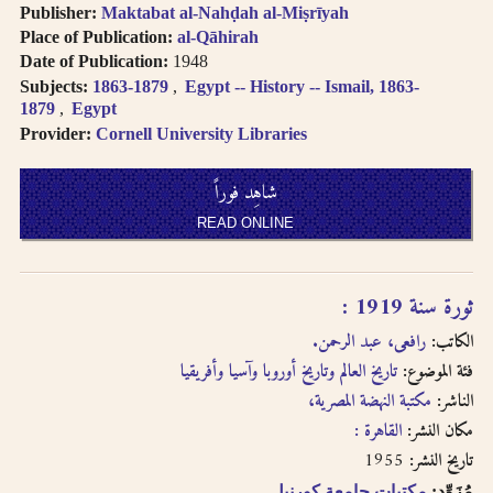
Publisher:
Maktabat al-Nahḍah al-Miṣrīyah
Place of Publication:
al-Qāhirah
Date of Publication:
1948
Subjects:
1863-1879
Egypt -- History -- Ismail, 1863-
1879
Egypt
Provider:
Cornell University Libraries
شاهِد فوراً
READ ONLINE
ثورة سنة 1919 :
الكاتب:
رافعى، عبد الرحمن.
فئة الموضوع:
تاريخ العالم وتاريخ أوروبا وآسيا وأفريقيا
الناشر:
مكتبة النهضة المصرية،
مكان النشر:
القاهرة :
1955
تاريخ النشر:
مُزَوِّد:
مكتبات جامعة كورنيل