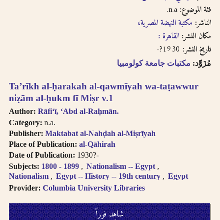
n.a.
فئة الموضوع:
الناشر:
مكتبة النهضة المصرية،
مكان النشر:
القاهرة :
1930?-
تاريخ النشر:
مُزَوِّد:
مكتبات جامعة كولومبيا
Taʼrīkh al-ḥarakah al-qawmīyah wa-taṭawwur
niẓām al-ḥukm fī Miṣr v.1
Author:
Rāfiʻī, ʻAbd al-Raḥmān.
Category:
n.a.
Publisher:
Maktabat al-Nahḍah al-Miṣrīyah
Place of Publication:
al-Qāhirah
Date of Publication:
1930?-
Subjects:
1800 - 1899
Nationalism -- Egypt
Nationalism
Egypt -- History -- 19th century
Egypt
Provider:
Columbia University Libraries
شاهِد فوراً