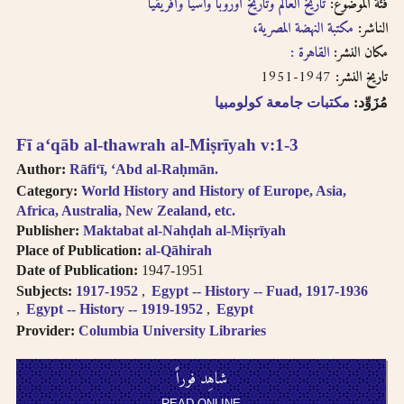
English, French, or
فئة الموضوع:
تاريخ العالم وتاريخ أوروبا وآسيا وأفريقيا
بالفتحتين
transliteration, i.e.
الناشر:
مكتبة النهضة المصرية،
philosophy,
مكان النشر:
القاهرة :
philosophie,
1947-1951
تاريخ النشر:
falsafah.
Try searching
مُزَوِّد:
مكتبات جامعة كولومبيا
names with or
without the definite
Fī aʻqāb al-thawrah al-Miṣrīyah v:1-3
article “Al-“.
Author:
Rāfiʻī, ʻAbd al-Raḥmān.
Diacritics on the
Category:
World History and History of Europe, Asia,
last letter of a word
Africa, Australia, New Zealand, etc.
are not included, i.e.
Publisher:
Maktabat al-Nahḍah al-Miṣrīyah
search for al-Kabir
Place of Publication:
al-Qāhirah
not al-Kabiru.
Date of Publication:
1947-1951
Feminine
Subjects:
1917-1952
Egypt -- History -- Fuad, 1917-1936
possessive suffix
Egypt -- History -- 1919-1952
Egypt
appears as -
Provider:
Columbia University Libraries
iyah and not as -
iyyah, i.e. search for
شاهِد فوراً
Hanafiyah.
Tanwīn al-Fatḥ is
READ ONLINE