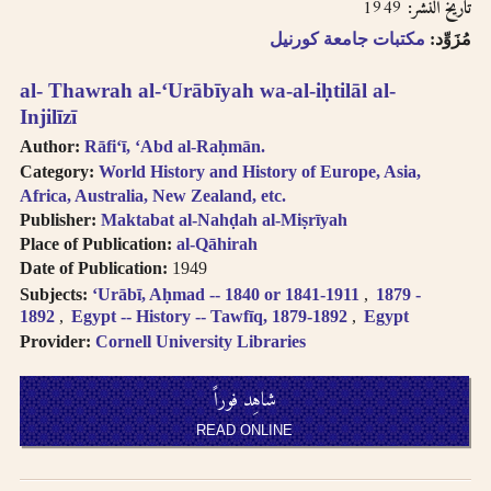
1949
تاريخ النشر:
مُزَوِّد:
مكتبات جامعة كورنيل
al- Thawrah al-ʻUrābīyah wa-al-iḥtilāl al-
Injilīzī
Author:
Rāfiʻī, ʻAbd al-Raḥmān.
Category:
World History and History of Europe, Asia,
Africa, Australia, New Zealand, etc.
Publisher:
Maktabat al-Nahḍah al-Miṣrīyah
Place of Publication:
al-Qāhirah
Date of Publication:
1949
Subjects:
ʻUrābī, Aḥmad -- 1840 or 1841-1911
1879 -
1892
Egypt -- History -- Tawfīq, 1879-1892
Egypt
Provider:
Cornell University Libraries
شاهِد فوراً
READ ONLINE