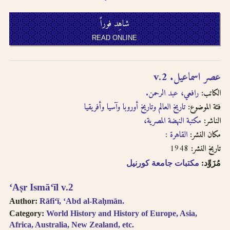
شاهِد فوراً
READ ONLINE
عصر اسماعيل. v.2
الكاتب:
رافعي، عبد الرحمن.
فئة الموضوع:
تاريخ العالم وتاريخ أوروبا وآسيا وأفريقيا
الناشر:
مكتبة النهضة المصرية،
مكان النشر:
القاهرة :
1948
تاريخ النشر:
مُزَوِّد:
مكتبات جامعة كورنيل
ʻAṣr Ismāʻīl v.2
Author:
Rāfiʻī, ʻAbd al-Raḥmān.
Category:
World History and History of Europe, Asia,
Africa, Australia, New Zealand, etc.