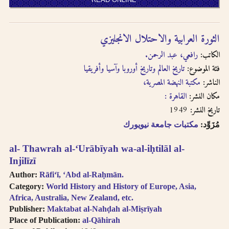
written in
transliteration as -
an, i.e. search for
الثورة العرابية والاحتلال الانجليزي
khassatan.
Tāʼ Marbūṭah is
الكاتب:
رافعي، عبد الرحمن.
written as -h for
فئة الموضوع:
تاريخ العالم وتاريخ أوروبا وآسيا وأفريقيا
single nouns and -t
الناشر:
مكتبة النهضة المصرية،
in cases of al-Iḍāfah
مكان النشر:
القاهرة :
(compound nouns).
1949
تاريخ النشر:
مُزَوِّد:
مكتبات جامعة نيويورك
al- Thawrah al-ʻUrābīyah wa-al-iḥtilāl al-
Injilīzī
Author:
Rāfiʻī, ʻAbd al-Raḥmān.
Category:
World History and History of Europe, Asia,
Africa, Australia, New Zealand, etc.
Publisher:
Maktabat al-Nahḍah al-Miṣrīyah
Place of Publication:
al-Qāhirah