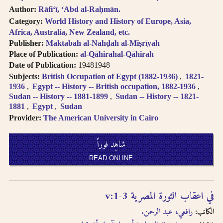
follows Modern
حاول البحث عن مكان النشر
Author:
Rāfiʻī, ʻAbd al-Raḥmān.
Standard Arabic
Category:
World History and History of Europe, Asia,
باستخدام طرق مختلفة من
(fuṣḥá).
Africa, Australia, New Zealand, etc.
الترجمة الصوتية.
Diacritical vowels
Publisher:
Maktabah al-Nahḍah al-Miṣrīyah
are equivalent to
Place of Publication:
al-Qāhirahal-Qāhirah
حاول البحث عن مكان النشر
normal characters,
Date of Publication:
19481948
باللغة الفرنسية أو باللغة
i.e. Ḥajjāj = Hajjaj.
Subjects:
British Occupation of Egypt (1882-1936)
1821-
الإنجليزية.
Try searching
1936
Egypt -- History -- British occupation, 1882-1936
places by different
Sudan -- History -- 1881-1899
Sudan -- History -- 1821-
حاول البحث عن الموضوع
transliterations, i.e.
1881
Egypt
Sudan
باستخدام طرق مختلفة من
Cairo, Qahira,
Provider:
The American University in Cairo
Qahirah, Tehran,
الترجمة الصوتية أو باللغة
Tihran.
الفرنسية أو باللغة الإنجليزية
شاهِد فوراً
Try searching
places in English,
حاول البحث باستخدام ال-
READ ONLINE
French, or
التعريف أو بدونها
transliteration, i.e.
Egypt, Egypte, Misr.
لا تستعمل الحركة على الحرف
في اعقاب الثورة المصرية v:1-3
Try searching
الأخير من الكلمة في الترجمة
الكاتب:
رافعي، عبد الرحمن.
subject terms in
الصوتية باستثناء حالة التنوين