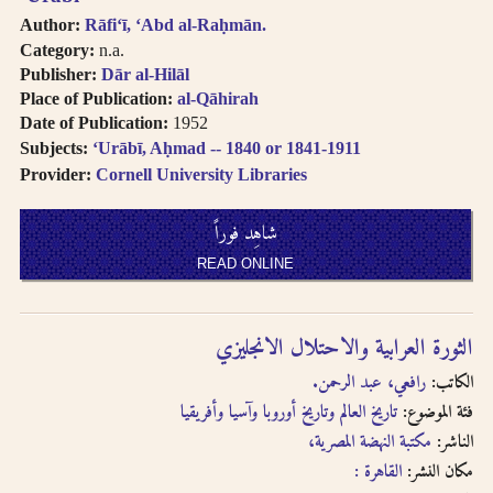
Author:
Rāfiʻī, ʻAbd al-Raḥmān.
Category:
n.a.
Publisher:
Dār al-Hilāl
Place of Publication:
al-Qāhirah
Date of Publication:
1952
Subjects:
ʻUrābī, Aḥmad -- 1840 or 1841-1911
Provider:
Cornell University Libraries
شاهِد فوراً
READ ONLINE
الثورة العرابية والاحتلال الانجليزي
الكاتب:
رافعي، عبد الرحمن.
فئة الموضوع:
تاريخ العالم وتاريخ أوروبا وآسيا وأفريقيا
الناشر:
مكتبة النهضة المصرية،
مكان النشر:
القاهرة :