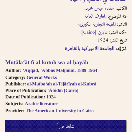
English, French, or
بالفتحتين
transliteration, i.e.
الكاتب:
عقاد، عباس محمود.
philosophy,
فئة الموضوع:
المعارف العامة
philosophie,
الناشر:
المطبعة التجارية الكبرى،
falsafah.
مكان النشر:
عابدين [Cairo] :
Try searching
names with or
1924
تاريخ النشر:
without the definite
مُزَوِّد:
الجامعة الاميركية بالقاهرة
article “Al-“.
Diacritics on the
Muṭālaʻāt fī al-kutub wa-al-ḥayāh
last letter of a word
Author:
ʻAqqād, ʻAbbās Maḥmūd, 1889-1964
are not included, i.e.
Category:
General Works
search for al-Kabir
Publisher:
al-Maṭbaʻah al-Tijārīyah al-Kubrá
not al-Kabiru.
Place of Publication:
ʻĀbidīn [Cairo]
Feminine
Date of Publication:
1924
possessive suffix
appears as -
Subjects:
Arabic literature
iyah and not as -
Provider:
The American University in Cairo
iyyah, i.e. search for
Hanafiyah.
شاهِد فوراً
Tanwīn al-Fatḥ is