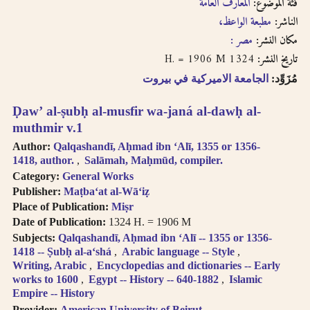
فئة الموضوع:
المعارف العامة
الناشر:
مطبعة الواعظ،‪‪‪‪‪‪‪
مكان النشر:
مصر :‪‪‪‪‪‪‪
1324 H. = 1906 M
تاريخ النشر:
مُزَوِّد:
الجامعة الاميركية في بيروت
Ḍawʼ al-ṣubḥ al-musfir wa-janá al-dawḥ al-
muthmir v.1
Author:
Qalqashandī, Aḥmad ibn ʻAlī, 1355 or 1356-
1418, author.
Salāmah, Maḥmūd, compiler.
Category:
General Works
Publisher:
Maṭba‘at al-Wā‘iẓ
Place of Publication:
Miṣr
Date of Publication:
1324 H. = 1906 M
Subjects:
Qalqashandī, Aḥmad ibn ʻAlī -- 1355 or 1356-
1418 -- Ṣubḥ al-aʻshá
Arabic language -- Style
Writing, Arabic
Encyclopedias and dictionaries -- Early
works to 1600
Egypt -- History -- 640-1882
Islamic
Empire -- History
Provider:
American University of Beirut