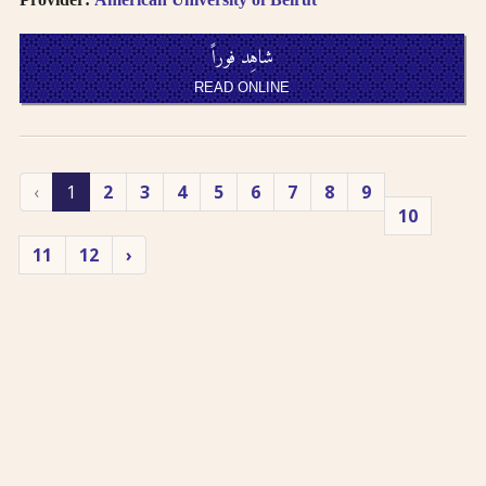
شاهِد فوراً
READ ONLINE
‹
1
2
3
4
5
6
7
8
9
10
11
12
›