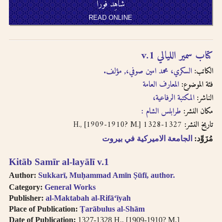
شاهِد فوراً
READ ONLINE
كتاب سمير الليالي v.1
الكاتب:
السكري، محمد امين صوفي،, مؤلف.
فئة الموضوع:
المعارف العامة
الناشر:
المكتبة الرفاعية،
مكان النشر:
طرابلس الشام :
1327-1328 H., [1909-1910? M.]
تاريخ النشر:
مُزَوِّد:
الجامعة الاميركية في بيروت
Kitāb Samīr al-layālī v.1
Author:
Sukkarī, Muḥammad Amīn Ṣūfī, author.
Category:
General Works
Publisher:
al-Maktabah al-Rifāʻīyah
Place of Publication:
Ṭarābulus al-Shām
Date of Publication:
1327-1328 H., [1909-1910? M.]