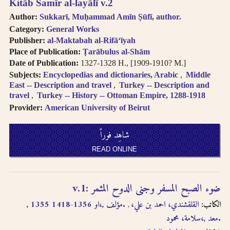
Kitāb Samīr al-layālī v.2
Author:
Sukkarī, Muḥammad Amīn Ṣūfī, author.
Category:
General Works
Publisher:
al-Maktabah al-Rifāʻīyah
Place of Publication:
Ṭarābulus al-Shām
Date of Publication:
1327-1328 H., [1909-1910? M.]
Subjects:
Encyclopedias and dictionaries, Arabic
Middle
East -- Description and travel
Turkey -- Description and
travel
Turkey -- History -- Ottoman Empire, 1288-1918
Provider:
American University of Beirut
شاهِد فوراً
READ ONLINE
ضوء الصبح المسفر وجنى الدوح المثمر :‪‪‪‪‪‪‪ v.1
الكاتب:
القلقشندي، احمد بن علي،‪‪‪‪‪‪‪, 1355 او 1356-1418،‪‪‪‪‪‪‪, مؤلف.‪‪‪‪‪‪‪
سلامة، محمود،‪‪‪‪‪‪‪, معد.‪‪‪‪‪‪‪