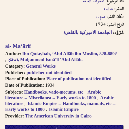
فئة الموضوع:
المعارف العامة
الناشر:
د.ن.،
مكان النشر:
د.م. :
1934
تاريخ النشر:
مُزَوِّد:
الجامعة الاميركية بالقاهرة
al- Maʻārif
Author:
Ibn Qutaybah, ʻAbd Allāh ibn Muslim, 828-889?
Ṣāwī, Muḥammad Ismāʻīl ʻAbd Allāh.
Category:
General Works
Publisher:
publisher not identified
Place of Publication:
Place of publication not identified
Date of Publication:
1934
Subjects:
Handbooks, vade-mecums, etc
Arabic
literature -- Miscellanea -- Early works to 1800
Arabic
literature
Islamic Empire -- Handbooks, manuals, etc --
Early works to 1800
Islamic Empire
Provider:
The American University in Cairo