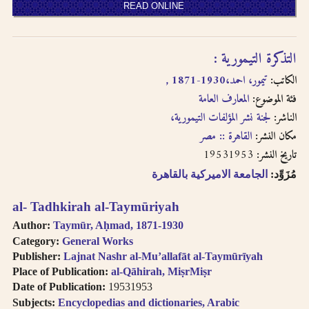
READ ONLINE
written in
transliteration as -
an, i.e. search for
التذكرة التيمورية :‪‪
khassatan.
Tāʼ Marbūṭah is
الكاتب:
تيمور، احمد،‪‪, 1871-1930
written as -h for
فئة الموضوع:
المعارف العامة
single nouns and -t
الناشر:
لجنة نشر المؤلفات التيمورية،‪‪
in cases of al-Iḍāfah
(compound nouns).
مكان النشر:
القاهرة :‪‪مصر :‪‪
19531953
تاريخ النشر:
مُزَوِّد:
الجامعة الاميركية بالقاهرة
al- Tadhkirah al-Taymūriyah
Author:
Taymūr, Aḥmad, 1871-1930
Category:
General Works
Publisher:
Lajnat Nashr al-Muʼallafāt al-Taymūrīyah
Place of Publication:
al-Qāhirah, MiṣrMiṣr
Date of Publication:
19531953
Subjects:
Encyclopedias and dictionaries, Arabic