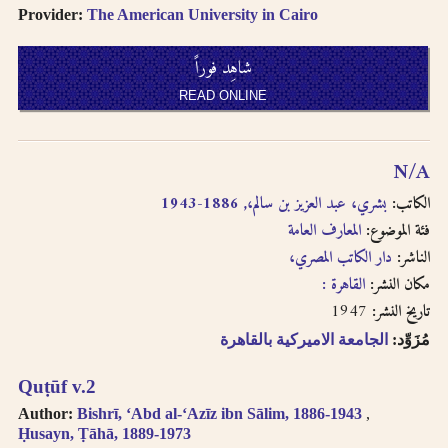
Provider:
The American University in Cairo
شاهِد فوراً
READ ONLINE
N/A
الكاتب:
بشري، عبد العزيز بن سالم،, 1886-1943
فئة الموضوع:
المعارف العامة
الناشر:
دار الكاتب المصري،
مكان النشر:
القاهرة :
1947
تاريخ النشر:
مُزَوِّد:
الجامعة الاميركية بالقاهرة
Quṭūf v.2
Author:
Bishrī, ʻAbd al-ʻAzīz ibn Sālim, 1886-1943
Ḥusayn, Ṭāhā, 1889-1973