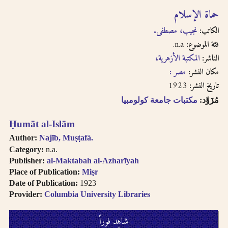
حماة الإسلام
الكاتب:
نجيب، مصطفى.
n.a.
فئة الموضوع:
الناشر:
المكتبة الأزهرية،
مكان النشر:
مصر :
1923
تاريخ النشر:
مُزَوِّد:
مكتبات جامعة كولومبيا
Ḥumāt al-Islām
Author:
Najīb, Muṣṭafá.
Category:
n.a.
Publisher:
al-Maktabah al-Azharīyah
Place of Publication:
Miṣr
Date of Publication:
1923
Provider:
Columbia University Libraries
شاهِد فوراً