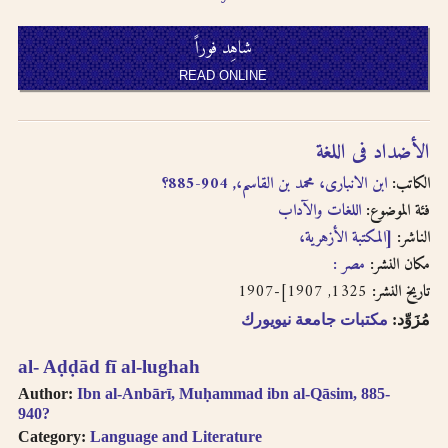
written in
transliteration as -
شاهِد فوراً
an, i.e. search for
READ ONLINE
khassatan.
Tāʼ Marbūṭah is
written as -h for
الأضداد فى اللغة
single nouns and -t
in cases of al-Iḍāfah
الكاتب:
ابن الانبارى، محمد بن القاسم،, 904-885؟
(compound nouns).
فئة الموضوع:
اللغات والآداب
الناشر:
[المكتبة الأزهرية،
مكان النشر:
مصر :
1325, 1907]-1907
تاريخ النشر:
مُزَوِّد:
مكتبات جامعة نيويورك
al- Aḍḍād fī al-lughah
Author:
Ibn al-Anbārī, Muḥammad ibn al-Qāsim, 885-
940?
Category:
Language and Literature