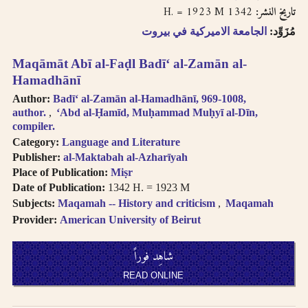
1342 H. = 1923 M
تاريخ النشر:
مُزَوِّد:
الجامعة الاميركية في بيروت
Maqāmāt Abī al-Faḍl Badīʻ al-Zamān al-
Hamadhānī
Author:
Badīʻ al-Zamān al-Hamadhānī, 969-1008,
author.
ʻAbd al-Ḥamīd, Muḥammad Muḥyī al-Dīn,
compiler.
Category:
Language and Literature
Publisher:
al-Maktabah al-Azharīyah
Place of Publication:
Miṣr
Date of Publication:
1342 H. = 1923 M
Subjects:
Maqamah -- History and criticism
Maqamah
Provider:
American University of Beirut
شاهِد فوراً
READ ONLINE