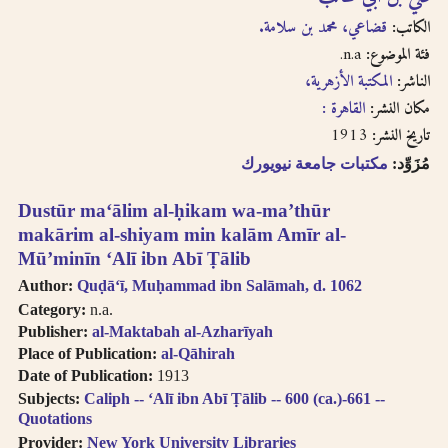
English, French, or
بالفتحتين
transliteration, i.e.
الكاتب:
قضاعي، محمد بن سلامة.
philosophy,
n.a.
فئة الموضوع:
philosophie,
الناشر:
المكتبة الأزهرية،
falsafah.
مكان النشر:
القاهرة :
Try searching
1913
تاريخ النشر:
names with or
without the definite
مُزَوِّد:
مكتبات جامعة نيويورك
article “Al-“.
Diacritics on the
Dustūr maʻālim al-ḥikam wa-maʼthūr
last letter of a word
makārim al-shiyam min kalām Amīr al-
are not included, i.e.
Mūʼminīn ʻAlī ibn Abī Ṭālib
search for al-Kabir
not al-Kabiru.
Author:
Quḍāʻī, Muḥammad ibn Salāmah, d. 1062
Feminine
Category:
n.a.
possessive suffix
Publisher:
al-Maktabah al-Azharīyah
appears as -
Place of Publication:
al-Qāhirah
iyah and not as -
Date of Publication:
1913
iyyah, i.e. search for
Subjects:
Caliph -- ʻAlī ibn Abī Ṭālib -- 600 (ca.)-661 --
Hanafiyah.
Quotations
Tanwīn al-Fatḥ is
Provider:
New York University Libraries