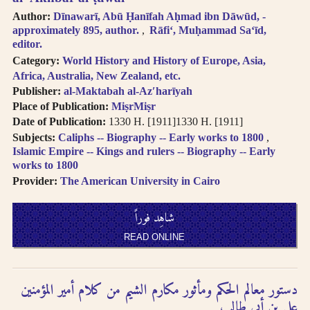
follows Modern
حاول البحث عن مكان النشر
Author:
Dīnawarī, Abū Ḥanīfah Aḥmad ibn Dāwūd, -
Standard Arabic
باستخدام طرق مختلفة من
approximately 895, author.
Rāfiʻ, Muḥammad Saʻīd,
(fuṣḥá).
editor.
الترجمة الصوتية.
Diacritical vowels
Category:
World History and History of Europe, Asia,
are equivalent to
حاول البحث عن مكان النشر
Africa, Australia, New Zealand, etc.
normal characters,
Publisher:
al-Maktabah al-Azʹharīyah
باللغة الفرنسية أو باللغة
i.e. Ḥajjāj = Hajjaj.
Place of Publication:
MiṣrMiṣr
الإنجليزية.
Try searching
Date of Publication:
1330 H. [1911]1330 H. [1911]
places by different
Subjects:
Caliphs -- Biography -- Early works to 1800
حاول البحث عن الموضوع
transliterations, i.e.
Islamic Empire -- Kings and rulers -- Biography -- Early
باستخدام طرق مختلفة من
Cairo, Qahira,
works to 1800
Qahirah, Tehran,
الترجمة الصوتية أو باللغة
Provider:
The American University in Cairo
Tihran.
الفرنسية أو باللغة الإنجليزية
Try searching
شاهِد فوراً
places in English,
حاول البحث باستخدام ال-
French, or
التعريف أو بدونها
READ ONLINE
transliteration, i.e.
Egypt, Egypte, Misr.
لا تستعمل الحركة على الحرف
Try searching
الأخير من الكلمة في الترجمة
دستور معالم الحكم ومأثور مكارم الشيم من كلام أمير المؤمنين
subject terms in
الصوتية باستثناء حالة التنوين
علي بن أبي طالب