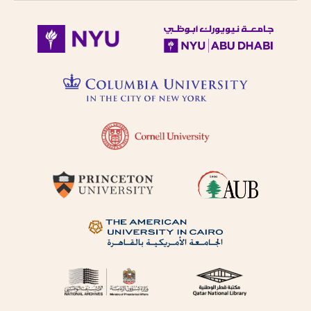
follows Modern
حاول البحث عن مكان النشر
Standard Arabic
باستخدام طرق مختلفة من
(fuṣḥá).
الترجمة الصوتية.
Diacritical vowels
are equivalent to
حاول البحث عن مكان النشر
normal characters,
باللغة الفرنسية أو باللغة
i.e. Ḥajjāj = Hajjaj.
الإنجليزية.
Try searching
places by different
حاول البحث عن الموضوع
transliterations, i.e.
باستخدام طرق مختلفة من
Cairo, Qahira,
Qahirah, Tehran,
الترجمة الصوتية أو باللغة
Tihran.
الفرنسية أو باللغة الإنجليزية
Try searching
places in English,
حاول البحث باستخدام ال-
French, or
التعريف أو بدونها
transliteration, i.e.
Egypt, Egypte, Misr.
لا تستعمل الحركة على الحرف
Try searching
الأخير من الكلمة في الترجمة
subject terms in
الصوتية باستثناء حالة التنوين