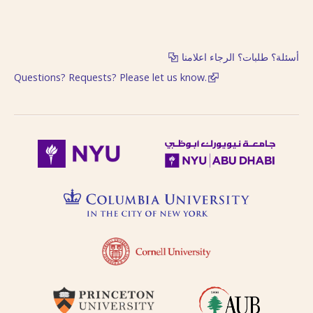
follows Modern
حاول البحث عن مكان النشر
Standard Arabic
باستخدام طرق مختلفة من
(fuṣḥá).
الترجمة الصوتية.
Diacritical vowels
أسئلة؟ طلبات؟ الرجاء اعلامنا
are equivalent to
حاول البحث عن مكان النشر
Questions? Requests? Please let us know.
normal characters,
باللغة الفرنسية أو باللغة
i.e. Ḥajjāj = Hajjaj.
الإنجليزية.
Try searching
places by different
حاول البحث عن الموضوع
transliterations, i.e.
باستخدام طرق مختلفة من
Cairo, Qahira,
Qahirah, Tehran,
الترجمة الصوتية أو باللغة
Tihran.
الفرنسية أو باللغة الإنجليزية
Try searching
places in English,
حاول البحث باستخدام ال-
French, or
التعريف أو بدونها
transliteration, i.e.
Egypt, Egypte, Misr.
لا تستعمل الحركة على الحرف
Try searching
الأخير من الكلمة في الترجمة
subject terms in
الصوتية باستثناء حالة التنوين