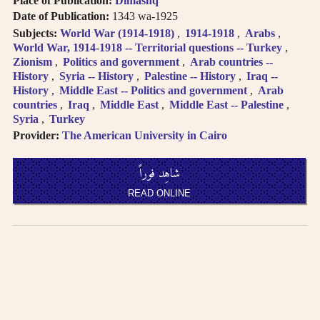
Place of Publication:
Dimashq
العربية
Books in multi-
Date of Publication:
1343 wa-1925
volume works
العنا وين المتعددة الأجزاء تظهر
Subjects:
World War (1914-1918)
1914-1918
Arabs
appear as separate
World War, 1914-1918 -- Territorial questions -- Turkey
في نتائج البحث منفصلة
search results. In
Zionism
Politics and government
Arab countries --
the book viewer,
History
Syria -- History
Palestine -- History
Iraq --
اضغط على “شاهد العناوين
click on “view
History
Middle East -- Politics and government
Arab
المتعلقة” لتقرأ بقية الأجزاء
countries
Iraq
Middle East
Middle East -- Palestine
related titles” to
Syria
Turkey
read the other
اضغط على الروابط لمزيد من
Provider:
The American University in Cairo
volumes.
الكتب في نفس الفئة
Click on hyper-
linked metadata to
شاهِد فوراً
الترجمة الصوتية بالحروف
find other books in
اللاتينية تتبع
نظام مكتبة
READ ONLINE
the same category.
الكونجر
س
Transliteration
(for consonants)
النطق يتبع العربية الفصحى
usually follows
لدى الترجمة الصوتية
the
LOC
transliteration
لدى الترجمة الصوتية تتساوى
system
.
حروف العلّة بتشكيل وبدونه
Pronunciation