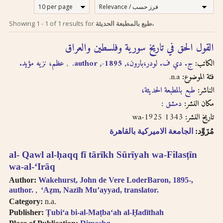
إرشادات للبحث لدى
Search tips in
Showing
1
-
1
of
1
results for
طبع بالمطبعة الحديثة،
Arabic
استخدام الترجمة
القول الحق في تاريخ سورية وفلسطين والعراق
transliteration
الصوتية بالحروف
الكاتب:
ج. دي ف. لودر،بارون،, 1895-, author.
عظم، نزيه مؤيد.
اللاتينية
Searches you
n.a.
فئة الموضوع:
perform on this site
الناشر:
طبع بالمطبعة الحديثة،
إن عملية البحث التي تجريها في
will query only the
descriptive
هذا الموقع تعطي وصف
مكان النشر:
دمشق :
information about
ببليوغرافي عن الكتاب
1343 wa-1925
تاريخ النشر:
each book, both in
المسترجع باللغتين العربية
مُزَوِّد:
الجامعة الاميركية بالقاهرة
English and Arabic,
والانجليزية ولكنها لا تقدّم
but not the full texts
إمكانية البحث بالنص الكامل.
al- Qawl al-ḥaqq fī tārīkh Sūrīyah wa-Filasṭīn
of the books. As
سنقوم بتوفير هذا البحث
searching
wa-al-ʻIrāq
عندما تتطوّر إمكانية استخدام
technologies for
Author:
Wakehurst, John de Vere LoderBaron, 1895-,
Arabic OCR develop,
تقنيّة التعرّف الضوئي على
author.
ʻAẓm, Nazīh Muʼayyad, translator.
we intend to
المحارف باللغة العربية في
Category:
n.a.
introduce full-text
النصوص المرقمنة للكتب
Publisher:
Ṭubiʻa bi-al-Maṭbaʻah al-Ḥadīthah
searching.