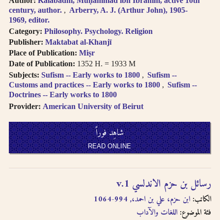
Author:
Kalābādhī, Muḥammad ibn Ibrāhīm, active 10th
century, author.
Arberry, A. J. (Arthur John), 1905-
1969, editor.
Category:
Philosophy. Psychology. Religion
Publisher:
Maktabat al-Khanjī
Place of Publication:
Miṣr
Date of Publication:
1352 H. = 1933 M
Subjects:
Sufism -- Early works to 1800
Sufism --
Customs and practices -- Early works to 1800
Sufism --
Doctrines -- Early works to 1800
Provider:
American University of Beirut
شاهِد فوراً
READ ONLINE
رسائل بن حزم الاندلسي v.1
الكاتب:
ابن حزم، علي بن احمد،, 994-1064
فئة الموضوع:
اللغات والآداب