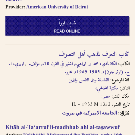
written in
Provider:
American University of Beirut
transliteration as -
an, i.e. search for
شاهِد فوراً
khassatan.
Tāʼ Marbūṭah is
READ ONLINE
written as -h for
single nouns and -t
in cases of al-Iḍāfah
كتاب التعرف لمذهب أهل التصوف
(compound nouns).
الكاتب:
الكلاباذي، محمد بن ابراهيم،, اشتهر في القرن 10،, مؤلف.
اربري، ا.
ج. (ارثر جون)،, 1905-1969،, محرر.
فئة الموضوع:
الفلسفة وعلم النفس والدين
الناشر:
مكتبة الخانجي،
مكان النشر:
مصر :
1352 H. = 1933 M
تاريخ النشر:
مُزَوِّد:
الجامعة الاميركية في بيروت
Kitāb al-Taʻarruf li-madhhab ahl al-taṣawwuf