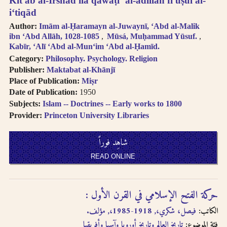
Kit ab al-Irshād ilá qawāṭiʻ al-adillah fī uṣūl al-
iʻtiqād
Author:
Imām al-Ḥaramayn al-Juwaynī, ʻAbd al-Malik
ibn ʻAbd Allāh, 1028-1085
Mūsá, Muḥammad Yūsuf.
Kabīr, ʻAlī ʻAbd al-Munʻim ʻAbd al-Ḥamīd.
Category:
Philosophy. Psychology. Religion
Publisher:
Maktabat al-Khānjī
Place of Publication:
Miṣr
Date of Publication:
1950
Subjects:
Islam -- Doctrines -- Early works to 1800
Provider:
Princeton University Libraries
شاهِد فوراً
READ ONLINE
حركة الفتح الإسلامي في القرن الأول :
الكاتب:
فيصل، شكري،, 1918-1985،, مؤلف.
فئة الموضوع:
تاريخ العالم وتاريخ أوروبا وآسيا وأفريقيا