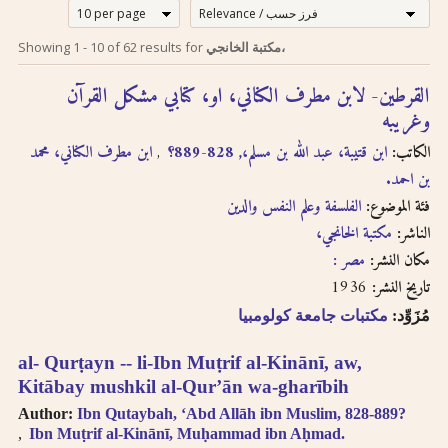
إرشادات للبحث لدى
Search tips in
Showing
1
-
10
of
62
results for
مكتبة الخانجي،
Arabic
استخدام الترجمة
القرطين- لابن مطرف الكناني، او، كتابي مشكل القرآن
transliteration
الصوتية بالحروف
وغريبه
اللاتينية
Searches you
الكاتب:
ابن قتيبة، عبد الله بن مسلم،, 828-889؟
ابن مطرف الكناني، محمد
perform on this site
بن احمد.
إن عملية البحث التي تجريها في
will query only the
descriptive
فئة الموضوع:
هذا الموقع تعطي وصف
الفلسفة وعلم النفس والدين
information about
ببليوغرافي عن الكتاب
الناشر:
مكتبة الخانجي،
each book, both in
المسترجع باللغتين العربية
مكان النشر:
مصر :
English and Arabic,
والانجليزية ولكنها لا تقدّم
1936
تاريخ النشر:
but not the full texts
إمكانية البحث بالنص الكامل.
of the books. As
مُزَوِّد:
مكتبات جامعة كولومبيا
سنقوم بتوفير هذا البحث
searching
عندما تتطوّر إمكانية استخدام
technologies for
al- Qurṭayn -- li-Ibn Muṭrif al-Kinānī, aw,
Arabic OCR develop,
تقنيّة التعرّف الضوئي على
Kitābay mushkil al-Qurʼān wa-gharībih
we intend to
المحارف باللغة العربية في
Author:
Ibn Qutaybah, ʻAbd Allāh ibn Muslim, 828-889?
introduce full-text
النصوص المرقمنة للكتب
Ibn Muṭrif al-Kinānī, Muḥammad ibn Aḥmad.
searching.