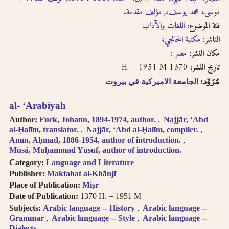
English, French, or
بالفتحتين
موسى، محمد يوسف،, مؤلف مقدمة.
transliteration, i.e.
philosophy,
فئة الموضوع:
اللغات والآداب
philosophie,
الناشر:
مكتبة الخانجي،
falsafah.
مكان النشر:
مصر :
Try searching
1370 H. = 1951 M
تاريخ النشر:
names with or
without the definite
مُزَوِّد:
الجامعة الاميركية في بيروت
article “Al-“.
Diacritics on the
al- ‘Arabīyah
last letter of a word
Author:
Fuck, Johann, 1894-1974, author.
Najjār, ʻAbd
are not included, i.e.
al-Ḥalīm, translator.
Najjār, ʻAbd al-Ḥalīm, compiler.
search for al-Kabir
Amīn, Aḥmad, 1886-1954, author of introduction.
not al-Kabiru.
Mūsá, Muḥammad Yūsuf, author of introduction.
Feminine
Category:
Language and Literature
possessive suffix
Publisher:
Maktabat al-Khānjī
appears as -
Place of Publication:
Miṣr
iyah and not as -
Date of Publication:
1370 H. = 1951 M
iyyah, i.e. search for
Subjects:
Arabic language -- History
Arabic language --
Hanafiyah.
Grammar
Arabic language -- Style
Arabic language --
Tanwīn al-Fatḥ is
Dialects