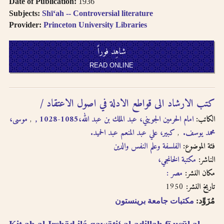
Date of Publication:
1936
Subjects:
Shīʻah -- Controversial literature
Provider:
Princeton University Libraries
شاهِد فوراً
READ ONLINE
كتب الارشاد الى قواطع الادلة في اصول الاعتقاد /‎
الكاتب:
امام الحرمين الجويني، عبد الملك بن عبد الله،‎, 1028-1085
موسى،
محمد يوسف.‎
كبير، علي عبد المنعم عبد الحميد.‎
فئة الموضوع:
الفلسفة وعلم النفس والدين
الناشر:
مكتبة الخانجي،‎
مكان النشر:
مصر :‎
1950
تاريخ النشر:
مُزَوِّد:
مكتبات جامعة برينستون