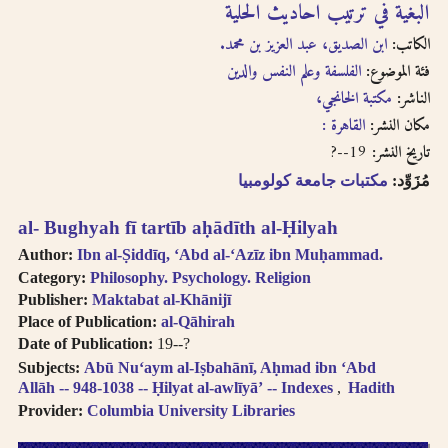
البغية في ترتيب احاديث الحلية
الكاتب:
ابن الصديق، عبد العزيز بن محمد.
فئة الموضوع:
الفلسفة وعلم النفس والدين
الناشر:
مكتبة الخانجي،
مكان النشر:
القاهرة :
19--?
تاريخ النشر:
مُزَوِّد:
مكتبات جامعة كولومبيا
al- Bughyah fī tartīb aḥādīth al-Ḥilyah
Author:
Ibn al-Ṣiddīq, ʻAbd al-ʻAzīz ibn Muḥammad.
Category:
Philosophy. Psychology. Religion
Publisher:
Maktabat al-Khānijī
Place of Publication:
al-Qāhirah
Date of Publication:
19--?
Subjects:
Abū Nuʻaym al-Iṣbahānī, Aḥmad ibn ʻAbd
Allāh -- 948-1038 -- Ḥilyat al-awlīyāʼ -- Indexes
Hadith
Provider:
Columbia University Libraries