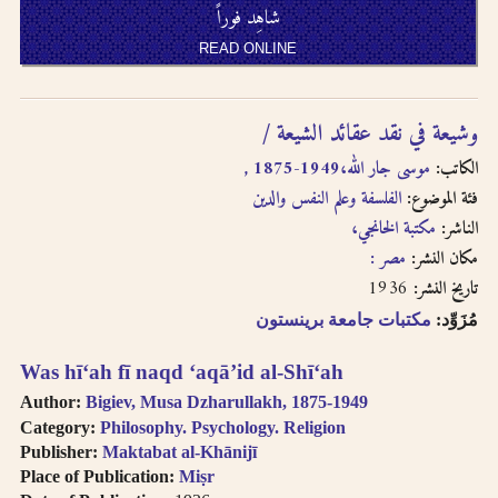
شاهِد فوراً
READ ONLINE
وشيعة في نقد عقائد الشيعة /‎‎‎
الكاتب:
موسى جار الله،‎‎‎, 1875-1949
فئة الموضوع:
الفلسفة وعلم النفس والدين
الناشر:
مكتبة الخانجي،‎‎‎
مكان النشر:
مصر :‎‎‎
1936
تاريخ النشر:
مُزَوِّد:
مكتبات جامعة برينستون
Was hīʻah fī naqd ʻaqāʼid al-Shīʻah
Author:
Bigiev, Musa Dzharullakh, 1875-1949
Category:
Philosophy. Psychology. Religion
Publisher:
Maktabat al-Khānijī
Place of Publication:
Miṣr