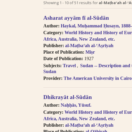
Search tips in Arabic transl
Showing
1
-
10
of
51
results for
al-Maṭbaʻah al-ʻAs
Searches you perform on this site
Asharat ayyām fī al-Sūdān
descriptive information about each 
Author:
Haykal, Muḥammad Ḥusayn, 1888
and Arabic, but not the full texts of
Category:
World History and History of Eur
searching technologies for Arabic 
Africa, Australia, New Zealand, etc.
to introduce full-text searching.
Publisher:
al-Maṭbaʻah al-ʻAṣrīyah
Books in multi-volume works ap
Place of Publication:
Miṣr
search results. In the book viewer, c
Date of Publication:
1927
titles” to read the other volumes.
Subjects:
Travel
Sudan -- Description and 
Click on hyper-linked metadata t
Sudan
the same category.
Provider:
The American University in Cairo
Transliteration (for consonants)
the
LOC transliteration system
.
Pronunciation follows Modern Stan
Dhikrayāt al-Sūdān
Diacritical vowels are equivalent
Author:
Naḥḥās, Yūsuf.
i.e. Ḥajjāj = Hajjaj.
Category:
World History and History of Eur
Try searching places by different 
Africa, Australia, New Zealand, etc.
Cairo, Qahira, Qahirah, Tehran, Tih
Publisher:
al-Maṭbaʻah al-ʻAṣrīyah
Try searching places in English, 
Place of Publication:
al-Qāhirah