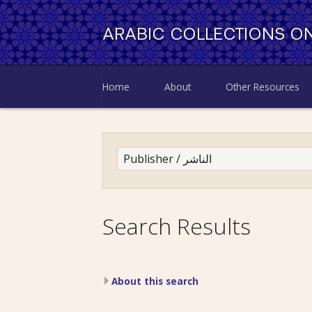
ARABIC COLLECTIONS ON
Home
About
Other Resources
Search Results
About this search