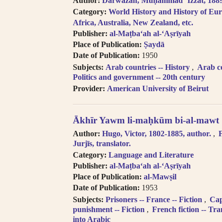
Author:
Darwazah, Muḥammad ʻIzzat, 1889-
Category:
World History and History of Eur
Africa, Australia, New Zealand, etc.
Publisher:
al-Maṭbaʻah al-ʻAṣrīyah
Place of Publication:
Ṣaydā
Date of Publication:
1950
Subjects:
Arab countries -- History
Arab co
Politics and government -- 20th century
Provider:
American University of Beirut
Ākhīr Yawm li-maḥkūm bi-al-mawt
Author:
Hugo, Victor, 1802-1885, author.
F
Jurjīs, translator.
Category:
Language and Literature
Publisher:
al-Maṭbaʻah al-ʻAṣrīyah
Place of Publication:
al-Mawṣil
Date of Publication:
1953
Subjects:
Prisoners -- France -- Fiction
Cap
punishment -- Fiction
French fiction -- Tra
into Arabic