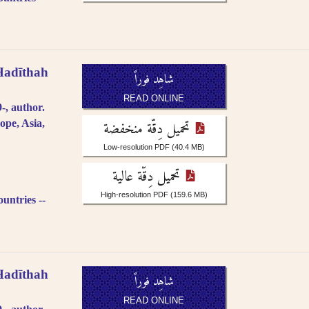
Ḥadīthah
شاهِد فوراً
READ ONLINE
, author.
تحميل دِقّة منخفضة
ope, Asia,
Low-resolution PDF
(40.4 MB)
تحميل دِقّة عالية
High-resolution PDF
(159.6 MB)
untries --
Ḥadīthah
شاهِد فوراً
READ ONLINE