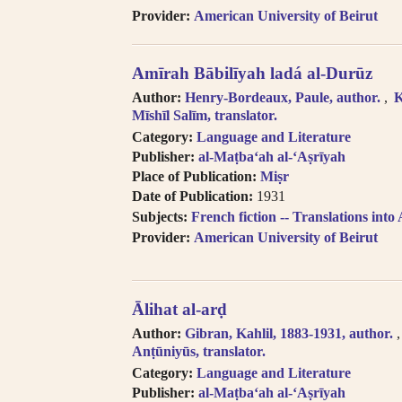
Provider:
American University of Beirut
Amīrah Bābilīyah ladá al-Durūz
Author:
Henry-Bordeaux, Paule, author.
Mīshīl Salīm, translator.
Category:
Language and Literature
Publisher:
al-Maṭbaʻah al-ʻAṣrīyah
Place of Publication:
Miṣr
Date of Publication:
1931
Subjects:
French fiction -- Translations into
Provider:
American University of Beirut
Ālihat al-arḍ
Author:
Gibran, Kahlil, 1883-1931, author.
Anṭūniyūs, translator.
Category:
Language and Literature
Publisher:
al-Maṭba‘ah al-‘Aṣrīyah