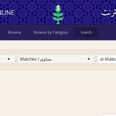
ترنت
LINE
Browse
Browse by Category
Search