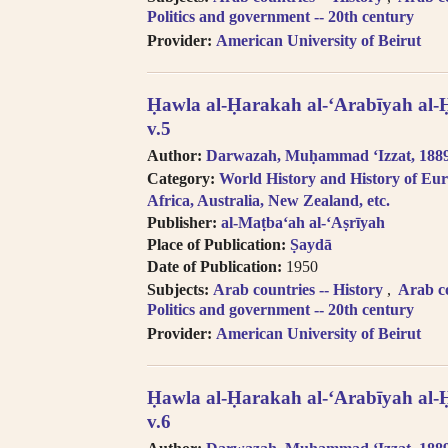
Politics and government -- 20th century
Provider:
American University of Beirut
Ḥawla al-Ḥarakah al-ʻArabīyah al-
v.5
Author:
Darwazah, Muḥammad ʻIzzat, 1889-
Category:
World History and History of Eur
Africa, Australia, New Zealand, etc.
Publisher:
al-Maṭbaʻah al-ʻAṣrīyah
Place of Publication:
Ṣaydā
Date of Publication:
1950
Subjects:
Arab countries -- History
Arab co
Politics and government -- 20th century
Provider:
American University of Beirut
Ḥawla al-Ḥarakah al-ʻArabīyah al-
v.6