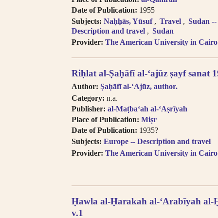
transliteration, i.e. Egypt, Egypte, Mi
Date of Publication:
1955
Try searching subject terms in En
transliteration, i.e. philosophy, phil
Subjects:
Naḥḥās, Yūsuf
Travel
Sudan --
Description and travel
Sudan
Try searching names with or witho
“Al-“.
Provider:
The American University in Cairo
Diacritics on the last letter of a
i.e. search for al-Kabir not al-Kabiru
Riḥlat al-Ṣaḥāfī al-ʻajūz ṣayf sanat
Feminine possessive suffix appea
as -iyyah, i.e. search for Hanafiyah.
Author:
Ṣaḥāfī al-ʻAjūz, author.
Tanwīn al-Fatḥ is written in trans
Category:
n.a.
search for khassatan.
Publisher:
al-Maṭbaʻah al-ʻAṣrīyah
Tāʼ Marbūṭah is written as -h fo
Place of Publication:
Miṣr
cases of al-Iḍāfah (compound nouns
Date of Publication:
1935?
Subjects:
Europe -- Description and travel
Provider:
The American University in Cairo
Ḥawla al-Ḥarakah al-ʻArabīyah al-
v.1