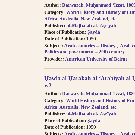
Author:
Darwazah, Muḥammad ʻIzzat, 1889-
Category:
World History and History of Eur
Africa, Australia, New Zealand, etc.
Publisher:
al-Maṭbaʻah al-ʻAṣrīyah
Place of Publication:
Ṣaydā
Date of Publication:
1950
Subjects:
Arab countries -- History
Arab co
Politics and government -- 20th century
Provider:
American University of Beirut
Ḥawla al-Ḥarakah al-ʻArabīyah al-
v.2
Author:
Darwazah, Muḥammad ʻIzzat, 1889-
Category:
World History and History of Eur
Africa, Australia, New Zealand, etc.
Publisher:
al-Maṭbaʻah al-ʻAṣrīyah
Place of Publication:
Ṣaydā
Date of Publication:
1950
Subjects:
Arab countries -- History
Arab co