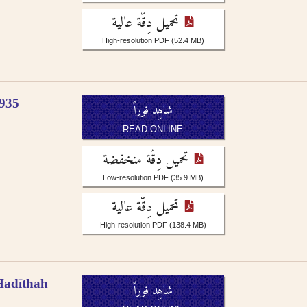
sr.
 الإنجليزية
glish, French, or
تحميل دِقّة عالية
osophie, falsafah.
رجمة الصوتية أو باللغة
High-resolution PDF
(52.4 MB)
ut the definite article
 word are not included,
.
 1935
rs as -iyah and not
شاهِد فوراً
جمة الصوتية باستثناء حالة
READ ONLINE
literation as -an, i.e.
تحميل دِقّة منخفضة
r single nouns and -t in
Low-resolution PDF
(35.9 MB)
).
تحميل دِقّة عالية
High-resolution PDF
(138.4 MB)
Ḥadīthah
شاهِد فوراً