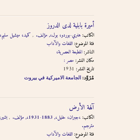
أميرة بابلية لدى الدروز
الكاتب:
هنري-بوردو، بول،, مؤلف.
كميد، ميشيل سليم.
فئة الموضوع:
اللغات والآداب
الناشر:
المطبعة العصرية،
مكان النشر:
مصر :
1931
تاريخ النشر:
مُزَوِّد:
الجامعة الاميركية في بيروت
آلهة الأرض
الكاتب:
،جبران، خليل،, 1883-1931،, مؤلف.
بشي،,
مترجم.
فئة الموضوع:
اللغات والآداب