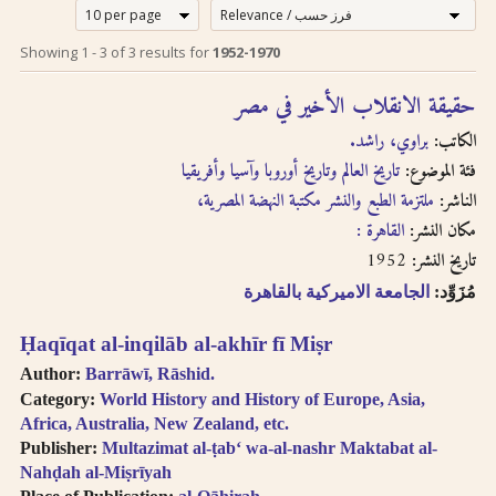
إرشادات للبحث لدى
Search tips in
Showing
1
-
3
of
3
results for
1952-1970
Arabic
استخدام الترجمة
حقيقة الانقلاب الأخير في مصر
transliteration
الصوتية بالحروف
الكاتب:
براوي، راشد.
اللاتينية
Searches you
فئة الموضوع:
تاريخ العالم وتاريخ أوروبا وآسيا وأفريقيا
perform on this site
الناشر:
إن عملية البحث التي تجريها في
ملتزمة الطبع والنشر مكتبة النهضة المصرية،
will query only the
descriptive
هذا الموقع تعطي وصف
مكان النشر:
القاهرة :
information about
ببليوغرافي عن الكتاب
1952
تاريخ النشر:
each book, both in
المسترجع باللغتين العربية
مُزَوِّد:
الجامعة الاميركية بالقاهرة
English and Arabic,
والانجليزية ولكنها لا تقدّم
but not the full texts
إمكانية البحث بالنص الكامل.
Ḥaqīqat al-inqilāb al-akhīr fī Miṣr
of the books. As
سنقوم بتوفير هذا البحث
searching
Author:
Barrāwī, Rāshid.
عندما تتطوّر إمكانية استخدام
technologies for
Category:
World History and History of Europe, Asia,
Arabic OCR develop,
تقنيّة التعرّف الضوئي على
Africa, Australia, New Zealand, etc.
we intend to
المحارف باللغة العربية في
Publisher:
Multazimat al-ṭabʻ wa-al-nashr Maktabat al-
introduce full-text
النصوص المرقمنة للكتب
Nahḍah al-Miṣrīyah
searching.