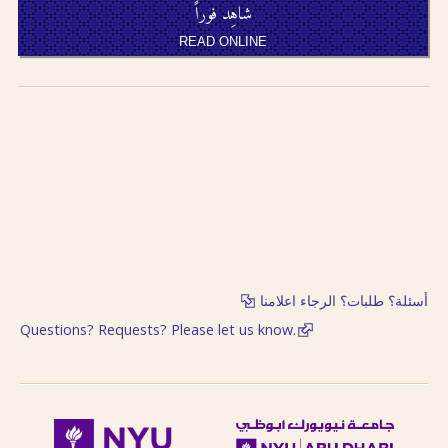
شاهِد فوراً
written in
transliteration as -
READ ONLINE
an, i.e. search for
khassatan.
Tāʼ Marbūṭah is
written as -h for
single nouns and -t
in cases of al-Iḍāfah
(compound nouns).
أسئلة؟ طلبات؟ الرجاء اعلامنا
Questions? Requests? Please let us know.