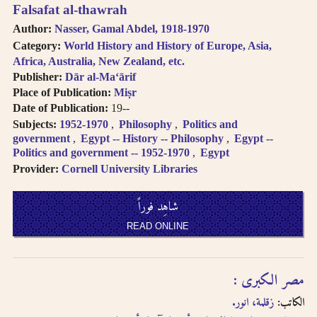
follows Modern
Falsafat al-thawrah
حاول البحث عن مكان النشر
Standard Arabic
Author:
Nasser, Gamal Abdel, 1918-1970
باستخدام طرق مختلفة من
(fuṣḥá).
Category:
World History and History of Europe, Asia,
الترجمة الصوتية.
Diacritical vowels
Africa, Australia, New Zealand, etc.
are equivalent to
Publisher:
Dār al-Maʻārif
حاول البحث عن مكان النشر
normal characters,
Place of Publication:
Miṣr
باللغة الفرنسية أو باللغة
i.e. Ḥajjāj = Hajjaj.
Date of Publication:
19--
الإنجليزية.
Try searching
Subjects:
1952-1970
Philosophy
Politics and
places by different
government
Egypt -- History -- Philosophy
Egypt --
حاول البحث عن الموضوع
transliterations, i.e.
Politics and government -- 1952-1970
Egypt
باستخدام طرق مختلفة من
Cairo, Qahira,
Provider:
Cornell University Libraries
Qahirah, Tehran,
الترجمة الصوتية أو باللغة
Tihran.
الفرنسية أو باللغة الإنجليزية
شاهِد فوراً
Try searching
places in English,
حاول البحث باستخدام ال-
READ ONLINE
French, or
التعريف أو بدونها
transliteration, i.e.
Egypt, Egypte, Misr.
لا تستعمل الحركة على الحرف
مصر الكبرى :
Try searching
الأخير من الكلمة في الترجمة
الكاتب:
زقلمة، انور.
subject terms in
الصوتية باستثناء حالة التنوين