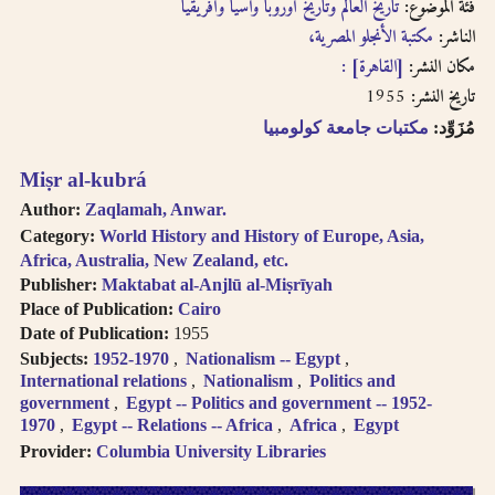
English, French, or
فئة الموضوع:
تاريخ العالم وتاريخ أوروبا وآسيا وأفريقيا
بالفتحتين
transliteration, i.e.
الناشر:
مكتبة الأنجلو المصرية،
philosophy,
مكان النشر:
[القاهرة] :
philosophie,
1955
تاريخ النشر:
falsafah.
Try searching
مُزَوِّد:
مكتبات جامعة كولومبيا
names with or
without the definite
Miṣr al-kubrá
article “Al-“.
Author:
Zaqlamah, Anwar.
Diacritics on the
Category:
World History and History of Europe, Asia,
last letter of a word
Africa, Australia, New Zealand, etc.
are not included, i.e.
Publisher:
Maktabat al-Anjlū al-Miṣrīyah
search for al-Kabir
Place of Publication:
Cairo
not al-Kabiru.
Date of Publication:
1955
Feminine
Subjects:
1952-1970
Nationalism -- Egypt
possessive suffix
International relations
Nationalism
Politics and
appears as -
government
Egypt -- Politics and government -- 1952-
iyah and not as -
1970
Egypt -- Relations -- Africa
Africa
Egypt
iyyah, i.e. search for
Provider:
Columbia University Libraries
Hanafiyah.
Tanwīn al-Fatḥ is