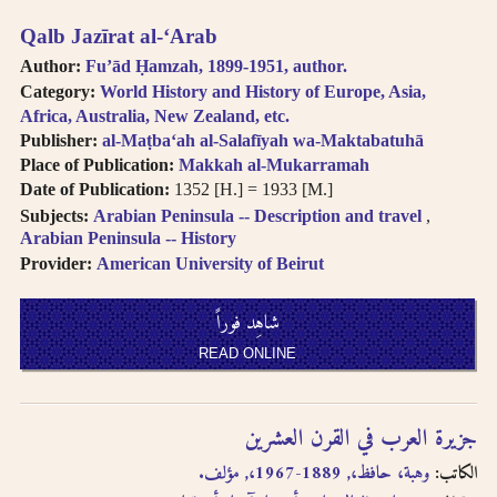
Qalb Jazīrat al-ʻArab
Author:
Fuʼād Ḥamzah, 1899-1951, author.
Category:
World History and History of Europe, Asia,
Africa, Australia, New Zealand, etc.
Publisher:
al-Maṭbaʻah al-Salafīyah wa-Maktabatuhā
Place of Publication:
Makkah al-Mukarramah
Date of Publication:
1352 [H.] = 1933 [M.]
Subjects:
Arabian Peninsula -- Description and travel
Arabian Peninsula -- History
Provider:
American University of Beirut
شاهِد فوراً
READ ONLINE
جزيرة العرب في القرن العشرين
الكاتب:
وهبة، حافظ،, 1889-1967،, مؤلف.