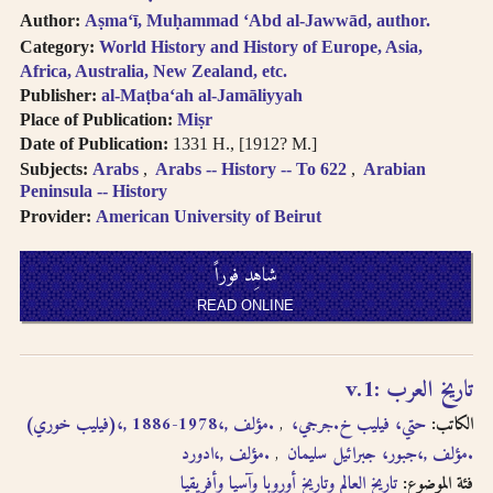
follows Modern
حاول البحث عن مكان النشر
Author:
Aṣmaʻī, Muḥammad ʻAbd al-Jawwād, author.
Standard Arabic
Category:
World History and History of Europe, Asia,
باستخدام طرق مختلفة من
(fuṣḥá).
Africa, Australia, New Zealand, etc.
الترجمة الصوتية.
Diacritical vowels
Publisher:
al-Maṭbaʻah al-Jamāliyyah
are equivalent to
Place of Publication:
Miṣr
حاول البحث عن مكان النشر
normal characters,
Date of Publication:
1331 H., [1912? M.]
باللغة الفرنسية أو باللغة
i.e. Ḥajjāj = Hajjaj.
Subjects:
Arabs
Arabs -- History -- To 622
Arabian
الإنجليزية.
Try searching
Peninsula -- History
places by different
Provider:
American University of Beirut
حاول البحث عن الموضوع
transliterations, i.e.
باستخدام طرق مختلفة من
Cairo, Qahira,
شاهِد فوراً
Qahirah, Tehran,
الترجمة الصوتية أو باللغة
Tihran.
الفرنسية أو باللغة الإنجليزية
READ ONLINE
Try searching
places in English,
حاول البحث باستخدام ال-
French, or
التعريف أو بدونها
تاريخ العرب :‪‪‪‪‪‪‪‪‪ v.1
transliteration, i.e.
الكاتب:
حتي، فيليب خ.‪‪‪‪‪‪‪‪‪ (فيليب خوري)،‪‪‪‪‪‪‪‪‪, 1886-1978،, مؤلف.‪‪‪‪‪‪‪‪‪
جرجي،
Egypt, Egypte, Misr.
لا تستعمل الحركة على الحرف
Try searching
الأخير من الكلمة في الترجمة
جبور، جبرائيل سليمان،‪‪‪‪‪‪‪‪‪, مؤلف.‪‪‪‪‪‪‪‪‪
ادورد،‪‪‪‪‪‪‪‪‪, مؤلف.‪‪‪‪‪‪‪‪‪
subject terms in
الصوتية باستثناء حالة التنوين
فئة الموضوع:
تاريخ العالم وتاريخ أوروبا وآسيا وأفريقيا