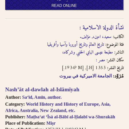
READ ONLINE
نشأة الدولة الاسلامية :
الكاتب:
سعيد، امين،, مؤلف.
فئة الموضوع:
تاريخ العالم وتاريخ أوروبا وآسيا وأفريقيا
الناشر:
مطبعة عيسى البابي الحلبي وشركاه،
مكان النشر:
مصر :
1353 [H.], [1934? M.]
تاريخ النشر:
مُزَوِّد:
الجامعة الاميركية في بيروت
Nashʼāt al-dawlah al-Islāmīyah
Author:
Saʻīd, Amīn, author.
Category:
World History and History of Europe, Asia,
Africa, Australia, New Zealand, etc.
Publisher:
Maṭba‘at ‘Īsá al-Bābī al-Ḥalabī wa-Shurakāh
Place of Publication:
Miṣr