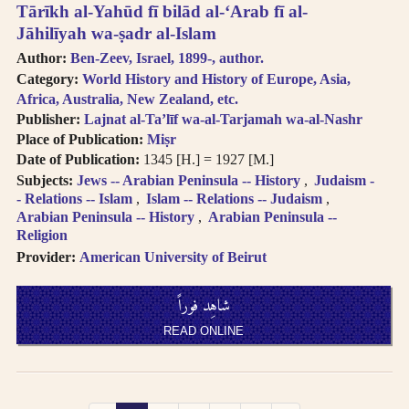
Tārīkh al-Yahūd fī bilād al-ʻArab fī al-
Jāhilīyah wa-ṣadr al-Islam
Author:
Ben-Zeev, Israel, 1899-, author.
Category:
World History and History of Europe, Asia,
Africa, Australia, New Zealand, etc.
Publisher:
Lajnat al-Taʼlīf wa-al-Tarjamah wa-al-Nashr
Place of Publication:
Miṣr
Date of Publication:
1345 [H.] = 1927 [M.]
Subjects:
Jews -- Arabian Peninsula -- History
Judaism -
- Relations -- Islam
Islam -- Relations -- Judaism
Arabian Peninsula -- History
Arabian Peninsula --
Religion
Provider:
American University of Beirut
شاهِد فوراً
READ ONLINE