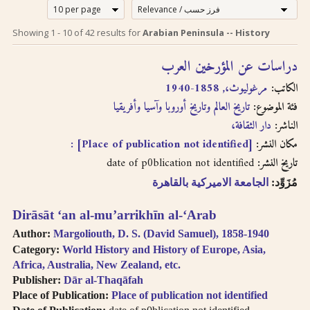
إرشادات للبحث لدى
Search tips in
Showing
1
-
10
of
42
results for
Arabian Peninsula -- History
Arabic
استخدام الترجمة
دراسات عن المؤرخين العرب
transliteration
الصوتية بالحروف
الكاتب:
مرغوليوث،, 1858-1940
اللاتينية
Searches you
فئة الموضوع:
تاريخ العالم وتاريخ أوروبا وآسيا وأفريقيا
perform on this site
الناشر:
دار الثقافة،
إن عملية البحث التي تجريها في
will query only the
descriptive
هذا الموقع تعطي وصف
[Place of publication not identified] :
مكان النشر:
information about
ببليوغرافي عن الكتاب
date of p0blication not identified
تاريخ النشر:
each book, both in
المسترجع باللغتين العربية
مُزَوِّد:
الجامعة الاميركية بالقاهرة
English and Arabic,
والانجليزية ولكنها لا تقدّم
but not the full texts
إمكانية البحث بالنص الكامل.
Dirāsāt ʻan al-muʼarrikhīn al-ʻArab
of the books. As
سنقوم بتوفير هذا البحث
searching
Author:
Margoliouth, D. S. (David Samuel), 1858-1940
عندما تتطوّر إمكانية استخدام
technologies for
Category:
World History and History of Europe, Asia,
Arabic OCR develop,
تقنيّة التعرّف الضوئي على
Africa, Australia, New Zealand, etc.
we intend to
المحارف باللغة العربية في
Publisher:
Dār al-Thaqāfah
introduce full-text
النصوص المرقمنة للكتب
Place of Publication:
Place of publication not identified
searching.