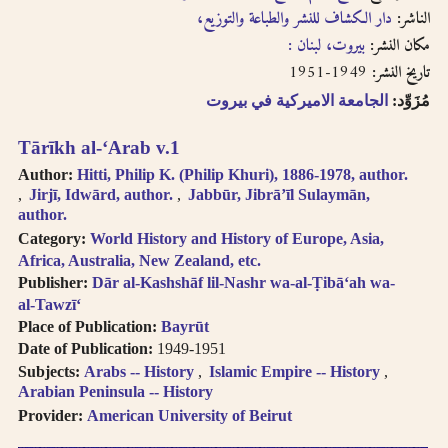
English, French, or
بالفتحتين
الناشر:
دار الكشاف للنشر والطباعة والتوزيع،‪‪‪‪‪‪‪‪‪
transliteration, i.e.
مكان النشر:
بيروت، لبنان :‪‪‪‪‪‪‪‪‪
philosophy,
philosophie,
1949-1951
تاريخ النشر:
falsafah.
مُزَوِّد:
الجامعة الاميركية في بيروت
Try searching
names with or
Tārīkh al-ʻArab v.1
without the definite
Author:
Hitti, Philip K. (Philip Khuri), 1886-1978, author.
article “Al-“.
Jirjī, Idwārd, author.
Jabbūr, Jibrāʼīl Sulaymān,
Diacritics on the
author.
last letter of a word
Category:
World History and History of Europe, Asia,
are not included, i.e.
Africa, Australia, New Zealand, etc.
search for al-Kabir
Publisher:
Dār al-Kashshāf lil-Nashr wa-al-Ṭibā‘ah wa-
not al-Kabiru.
al-Tawzī‘
Feminine
Place of Publication:
Bayrūt
possessive suffix
Date of Publication:
1949-1951
appears as -
Subjects:
Arabs -- History
Islamic Empire -- History
iyah and not as -
Arabian Peninsula -- History
iyyah, i.e. search for
Provider:
American University of Beirut
Hanafiyah.
Tanwīn al-Fatḥ is