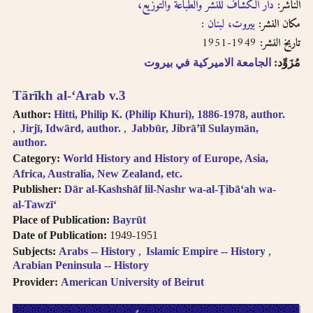
الناشر:
دار الكشاف للنشر والطباعة والتوزيع،‪‪‪‪‪‪‪‪‪
مكان النشر:
بيروت، لبنان :‪‪‪‪‪‪‪‪‪
1949-1951
تاريخ النشر:
مُزَوِّد:
الجامعة الاميركية في بيروت
Tārīkh al-ʻArab v.3
Author:
Hitti, Philip K. (Philip Khuri), 1886-1978, author.
Jirjī, Idwārd, author.
Jabbūr, Jibrāʼīl Sulaymān,
author.
Category:
World History and History of Europe, Asia,
Africa, Australia, New Zealand, etc.
Publisher:
Dār al-Kashshāf lil-Nashr wa-al-Ṭibā‘ah wa-
al-Tawzī‘
Place of Publication:
Bayrūt
Date of Publication:
1949-1951
Subjects:
Arabs -- History
Islamic Empire -- History
Arabian Peninsula -- History
Provider:
American University of Beirut