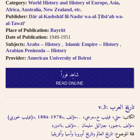
Category:
World History and History of Europe, Asia,
Africa, Australia, New Zealand, etc.
Publisher:
Dār al-Kashshāf lil-Nashr wa-al-Ṭibā‘ah wa-
al-Tawzī‘
Place of Publication:
Bayrūt
Date of Publication:
1949-1951
Subjects:
Arabs -- History
Islamic Empire -- History
Arabian Peninsula -- History
Provider:
American University of Beirut
شاهِد فوراً
READ ONLINE
تاريخ العرب :‪‪‪‪‪‪‪‪‪ v.3
الكاتب:
حتي، فيليب خ.‪‪‪‪‪‪‪‪‪ (فيليب خوري)،‪‪‪‪‪‪‪‪‪, 1886-1978،, مؤلف.‪‪‪‪‪‪‪‪‪
جرجي،
جبور، جبرائيل سليمان،‪‪‪‪‪‪‪‪‪, مؤلف.‪‪‪‪‪‪‪‪‪
ادورد،‪‪‪‪‪‪‪‪‪, مؤلف.‪‪‪‪‪‪‪‪‪
فئة الموضوع:
تاريخ العالم وتاريخ أوروبا وآسيا وأفريقيا