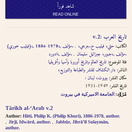
written in
شاهِد فوراً
transliteration as -
READ ONLINE
an, i.e. search for
khassatan.
Tāʼ Marbūṭah is
تاريخ العرب :‪‪‪‪‪‪‪‪‪ v.2
written as -h for
single nouns and -t
الكاتب:
حتي، فيليب خ.‪‪‪‪‪‪‪‪‪ (فيليب خوري)،‪‪‪‪‪‪‪‪‪, 1886-1978،, مؤلف.‪‪‪‪‪‪‪‪‪
جرجي،
in cases of al-Iḍāfah
جبور، جبرائيل سليمان،‪‪‪‪‪‪‪‪‪, مؤلف.‪‪‪‪‪‪‪‪‪
ادورد،‪‪‪‪‪‪‪‪‪, مؤلف.‪‪‪‪‪‪‪‪‪
(compound nouns).
فئة الموضوع:
تاريخ العالم وتاريخ أوروبا وآسيا وأفريقيا
الناشر:
دار الكشاف للنشر والطباعة والتوزيع،‪‪‪‪‪‪‪‪‪
مكان النشر:
بيروت، لبنان :‪‪‪‪‪‪‪‪‪
1949-1951
تاريخ النشر:
مُزَوِّد:
الجامعة الاميركية في بيروت
Tārīkh al-ʻArab v.2
Author:
Hitti, Philip K. (Philip Khuri), 1886-1978, author.
Jirjī, Idwārd, author.
Jabbūr, Jibrāʼīl Sulaymān,
author.