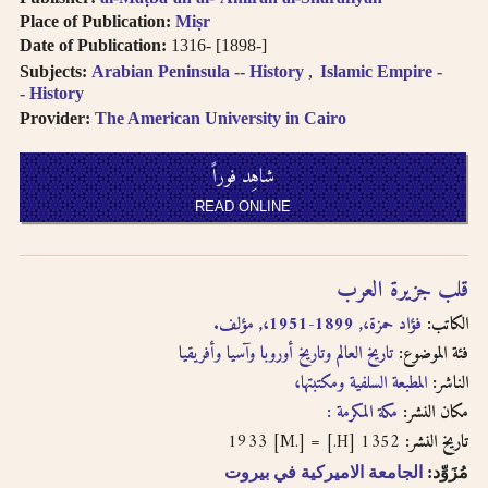
Place of Publication:
Miṣr
Date of Publication:
1316- [1898-]
Subjects:
Arabian Peninsula -- History
Islamic Empire -
- History
Provider:
The American University in Cairo
شاهِد فوراً
READ ONLINE
قلب جزيرة العرب
الكاتب:
فؤاد حمزة،, 1899-1951،, مؤلف.
فئة الموضوع:
تاريخ العالم وتاريخ أوروبا وآسيا وأفريقيا
الناشر:
المطبعة السلفية ومكتبتها،
مكان النشر:
مكة المكرمة :
1352 [H.] = 1933 [M.]
تاريخ النشر:
مُزَوِّد:
الجامعة الاميركية في بيروت