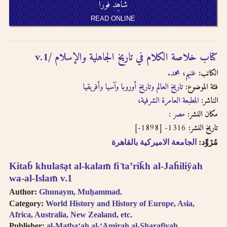
شاهِد فوراً
READ ONLINE
كتاب خلاصة الكلام في تاريخ الجاهلية والإسلام /‪ v.1
الكاتب:
غنيم، محمد.
فئة الموضوع:
تاريخ العالم وتاريخ أوروبا وآسيا وأفريقيا
الناشر:
المطبعة العامرة الشرفية،‪
مكان النشر:
مصر :‪
1316- [1898-]
تاريخ النشر:
مُزَوِّد:
الجامعة الاميركية بالقاهرة
Kitab̄ khulas̄ạt al-kalam̄ fi ̄taʼrik̄h al-Jah̄iliȳah
wa-al-Islam̄ v.1
Author:
Ghunaym, Muḥammad.
Category:
World History and History of Europe, Asia,
Africa, Australia, New Zealand, etc.
Publisher:
al-Maṭbaʻah al-ʻAmirah al-Sharafiyah