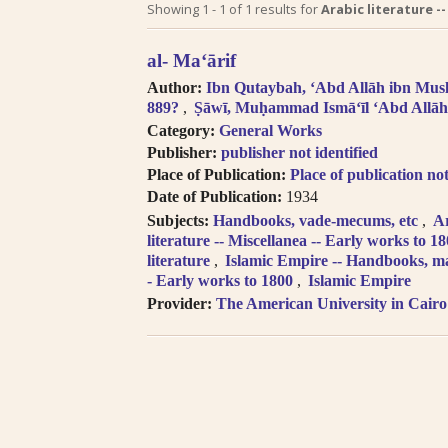
Search tips in Arabic transl
Showing
1
-
1
of
1
results for
Arabic literature --
Searches you perform on this site
al- Maʻārif
descriptive information about each 
Author:
Ibn Qutaybah, ʻAbd Allāh ibn Musl
and Arabic, but not the full texts of
889?
Ṣāwī, Muḥammad Ismāʻīl ʻAbd Allāh
searching technologies for Arabic 
Category:
General Works
to introduce full-text searching.
Publisher:
publisher not identified
Books in multi-volume works ap
Place of Publication:
Place of publication not
search results. In the book viewer, c
Date of Publication:
1934
titles” to read the other volumes.
Subjects:
Handbooks, vade-mecums, etc
A
Click on hyper-linked metadata t
literature -- Miscellanea -- Early works to 1
the same category.
literature
Islamic Empire -- Handbooks, ma
Transliteration (for consonants)
- Early works to 1800
Islamic Empire
the
LOC transliteration system
.
Provider:
The American University in Cairo
Pronunciation follows Modern Stan
Diacritical vowels are equivalent
i.e. Ḥajjāj = Hajjaj.
Try searching places by different 
Cairo, Qahira, Qahirah, Tehran, Tih
Try searching places in English, 