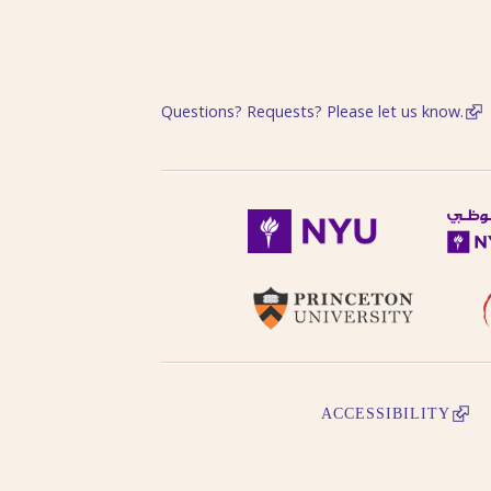
transliteration, i.e. Egypt, Egypte, Mi
Try searching subject terms in En
transliteration, i.e. philosophy, phil
Try searching names with or witho
“Al-“.
Questions? Requests? Please let us know.
Diacritics on the last letter of a
i.e. search for al-Kabir not al-Kabiru
Feminine possessive suffix appea
as -iyyah, i.e. search for Hanafiyah.
Tanwīn al-Fatḥ is written in trans
search for khassatan.
Tāʼ Marbūṭah is written as -h fo
cases of al-Iḍāfah (compound nouns
ACCESSIBILITY