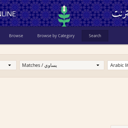
ترنت
LINE
Browse
Browse by Category
Search