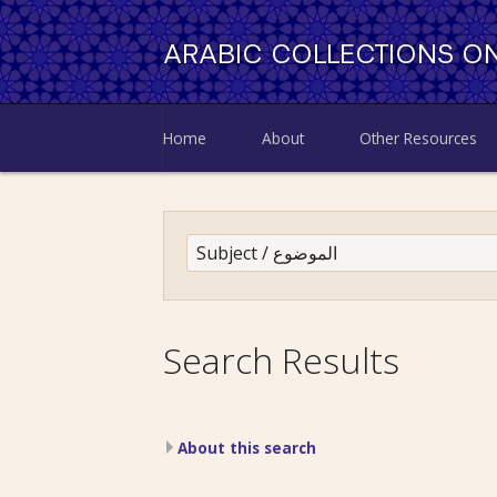
ARABIC COLLECTIONS ON
Home
About
Other Resources
Search Results
About this search