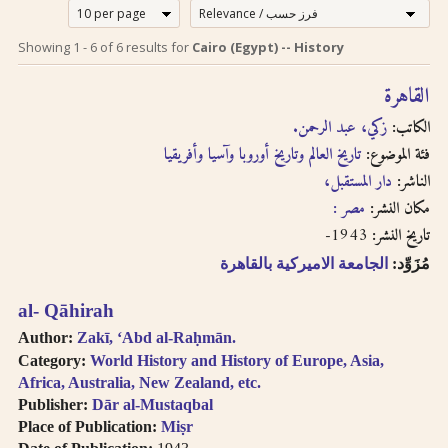
إرشادات للبحث لدى
Search tips in
Showing
1
-
6
of
6
results for
Cairo (Egypt) -- History
Arabic
استخدام الترجمة
القاهرة
transliteration
الصوتية بالحروف
الكاتب:
زكي، عبد الرحمن.
اللاتينية
Searches you
فئة الموضوع:
تاريخ العالم وتاريخ أوروبا وآسيا وأفريقيا
perform on this site
الناشر:
دار المستقبل،
إن عملية البحث التي تجريها في
will query only the
descriptive
هذا الموقع تعطي وصف
مكان النشر:
مصر :
information about
ببليوغرافي عن الكتاب
1943-
تاريخ النشر:
each book, both in
المسترجع باللغتين العربية
مُزَوِّد:
الجامعة الاميركية بالقاهرة
English and Arabic,
والانجليزية ولكنها لا تقدّم
but not the full texts
إمكانية البحث بالنص الكامل.
al- Qāhirah
of the books. As
سنقوم بتوفير هذا البحث
searching
Author:
Zakī, ʻAbd al-Raḥmān.
عندما تتطوّر إمكانية استخدام
technologies for
Category:
World History and History of Europe, Asia,
Arabic OCR develop,
تقنيّة التعرّف الضوئي على
Africa, Australia, New Zealand, etc.
we intend to
المحارف باللغة العربية في
Publisher:
Dār al-Mustaqbal
introduce full-text
النصوص المرقمنة للكتب
Place of Publication:
Miṣr
searching.