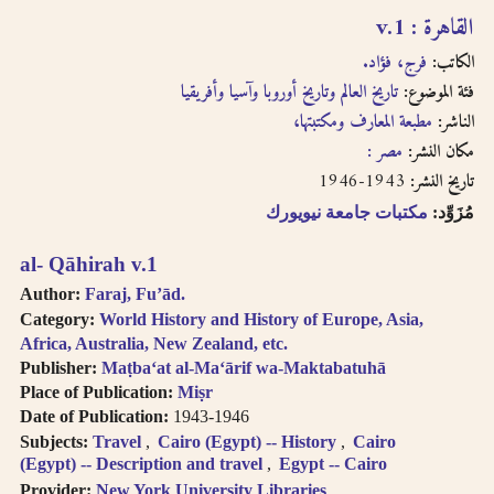
written in
القاهرة : v.1
transliteration as -
الكاتب:
فرج، فؤاد.
an, i.e. search for
فئة الموضوع:
تاريخ العالم وتاريخ أوروبا وآسيا وأفريقيا
khassatan.
Tāʼ Marbūṭah is
الناشر:
مطبعة المعارف ومكتبتها،
written as -h for
مكان النشر:
مصر :
single nouns and -t
1943-1946
تاريخ النشر:
in cases of al-Iḍāfah
(compound nouns).
مُزَوِّد:
مكتبات جامعة نيويورك
al- Qāhirah v.1
Author:
Faraj, Fuʼād.
Category:
World History and History of Europe, Asia,
Africa, Australia, New Zealand, etc.
Publisher:
Maṭbaʻat al-Maʻārif wa-Maktabatuhā
Place of Publication:
Miṣr
Date of Publication:
1943-1946
Subjects:
Travel
Cairo (Egypt) -- History
Cairo
(Egypt) -- Description and travel
Egypt -- Cairo
Provider:
New York University Libraries