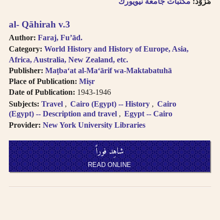
مُزَوِّد:
مكتبات جامعة نيويورك
al- Qāhirah v.3
Author:
Faraj, Fuʼād.
Category:
World History and History of Europe, Asia,
Africa, Australia, New Zealand, etc.
Publisher:
Maṭbaʻat al-Maʻārif wa-Maktabatuhā
Place of Publication:
Miṣr
Date of Publication:
1943-1946
Subjects:
Travel
Cairo (Egypt) -- History
Cairo
(Egypt) -- Description and travel
Egypt -- Cairo
Provider:
New York University Libraries
شاهِد فوراً
READ ONLINE