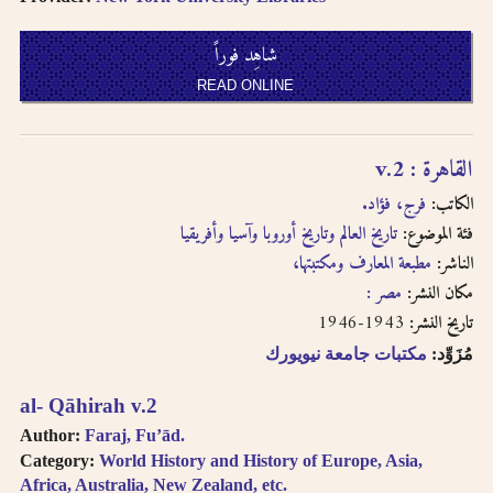
شاهِد فوراً
READ ONLINE
القاهرة : v.2
الكاتب:
فرج، فؤاد.
فئة الموضوع:
تاريخ العالم وتاريخ أوروبا وآسيا وأفريقيا
الناشر:
مطبعة المعارف ومكتبتها،
مكان النشر:
مصر :
1943-1946
تاريخ النشر:
مُزَوِّد:
مكتبات جامعة نيويورك
al- Qāhirah v.2
Author:
Faraj, Fuʼād.
Category:
World History and History of Europe, Asia,
Africa, Australia, New Zealand, etc.