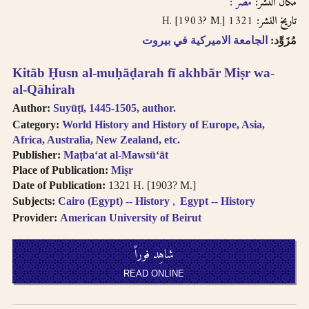
مكان النشر:
مصر :
English, French, or
بالفتحتين
transliteration, i.e.
1321 H. [1903? M.]
تاريخ النشر:
philosophy,
مُزَوِّد:
الجامعة الاميركية في بيروت
philosophie,
falsafah.
Kitāb Ḥusn al-muḥāḍarah fī akhbār Miṣr wa-
Try searching
al-Qāhirah
names with or
without the definite
Author:
Suyūṭī, 1445-1505, author.
article “Al-“.
Category:
World History and History of Europe, Asia,
Diacritics on the
Africa, Australia, New Zealand, etc.
last letter of a word
Publisher:
Maṭba‘at al-Mawsū‘āt
are not included, i.e.
Place of Publication:
Miṣr
search for al-Kabir
Date of Publication:
1321 H. [1903? M.]
not al-Kabiru.
Subjects:
Cairo (Egypt) -- History
Egypt -- History
Feminine
Provider:
American University of Beirut
possessive suffix
appears as -
شاهِد فوراً
iyah and not as -
iyyah, i.e. search for
READ ONLINE
Hanafiyah.
Tanwīn al-Fatḥ is