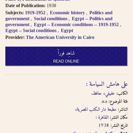
العربية
Books in multi-
Date of Publication:
1938
volume works
Subjects:
1919-1952
Economic history
Politics and
العنا وين المتعددة الأجزاء تظهر
appear as separate
government
Social conditions
Egypt -- Politics and
في نتائج البحث منفصلة
search results. In
government
Egypt -- Economic conditions -- 1919-1952
Egypt -- Social conditions
Egypt
the book viewer,
اضغط على “شاهد العناوين
click on “view
Provider:
The American University in Cairo
المتعلقة” لتقرأ بقية الأجزاء
related titles” to
read the other
شاهِد فوراً
اضغط على الروابط لمزيد من
volumes.
الكتب في نفس الفئة
READ ONLINE
Click on hyper-
linked metadata to
الترجمة الصوتية بالحروف
find other books in
اللاتينية تتبع
نظام مكتبة
على هامش السياسة :
the same category.
الكونجر
س
Transliteration
الكاتب:
عفيفي، حافظ.
(for consonants)
النطق يتبع العربية الفصحى
n.a.
فئة الموضوع:
usually follows
لدى الترجمة الصوتية
الناشر:
مطبعة دار الكتب المصرية،
the
LOC
transliteration
مكان النشر:
القاهرة :
لدى الترجمة الصوتية تتساوى
system
.
1938
تاريخ النشر:
حروف العلّة بتشكيل وبدونه
Pronunciation