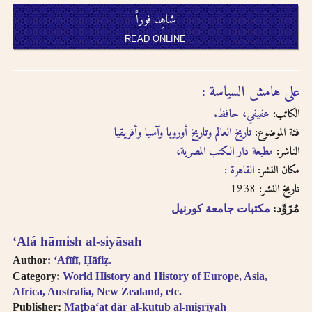
written in
شاهِد فوراً
transliteration as -
READ ONLINE
an, i.e. search for
khassatan.
Tāʼ Marbūṭah is
على هامش السياسة :
written as -h for
single nouns and -t
الكاتب:
عفيفي، حافظ.
in cases of al-Iḍāfah
فئة الموضوع:
تاريخ العالم وتاريخ أوروبا وآسيا وأفريقيا
(compound nouns).
الناشر:
مطبعة دار الكتب المصرية،
مكان النشر:
القاهرة :
1938
تاريخ النشر:
مُزَوِّد:
مكتبات جامعة كورنيل
ʻAlá hāmish al-siyāsah
Author:
ʻAfīfī, Ḥāfiẓ.
Category:
World History and History of Europe, Asia,
Africa, Australia, New Zealand, etc.
Publisher:
Maṭbaʻat dār al-kutub al-miṣrīyah