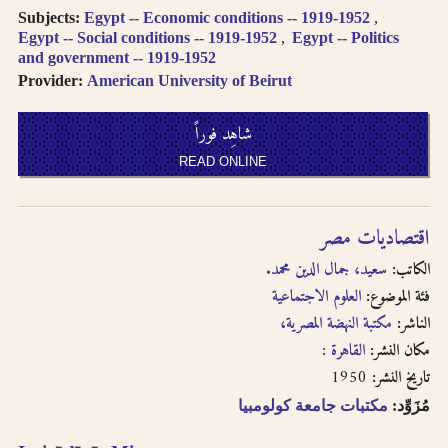
Subjects:
Egypt -- Economic conditions -- 1919-1952
Egypt -- Social conditions -- 1919-1952
Egypt -- Politics
and government -- 1919-1952
Provider:
American University of Beirut
شاهِد فوراً
READ ONLINE
اقتصاديات مصر
الكاتب:
سعيد، جمال الدين محمد.
فئة الموضوع:
العلوم الاجتماعية
الناشر:
مكتبة النهضة المصرية،
مكان النشر:
القاهرة :
1950
تاريخ النشر:
مُزَوِّد:
مكتبات جامعة كولومبيا