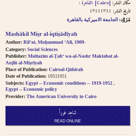
مكان النشر:
[Cairo] :القاهرة :‪
19511951
تاريخ النشر:
مُزَوِّد:
الجامعة الاميركية بالقاهرة
Mashākil Miṣr al-iqtiṣādīyah
Author:
Rifʻat, Muḥammad ʻAlī, 1909-
Category:
Social Sciences
Publisher:
Multazim al-Ṭabʻ wa-al-Nashr Maktabat al-
Anjlū al-Miṣrīyah
Place of Publication:
Cairoal-Qāhirah
Date of Publication:
19511951
Subjects:
Egypt -- Economic conditions -- 1919-1952
Egypt -- Economic policy
Provider:
The American University in Cairo
شاهِد فوراً
READ ONLINE