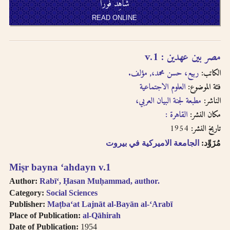
شاهِد فوراً
READ ONLINE
مصر بين عهدين : v.1
الكاتب:
ربيع، حسن محمد،, مؤلف.
فئة الموضوع:
العلوم الاجتماعية
الناشر:
مطبعة لجنة البيان العربي،
مكان النشر:
القاهرة :
1954
تاريخ النشر:
مُزَوِّد:
الجامعة الاميركية في بيروت
Miṣr bayna ʻahdayn v.1
Author:
Rabīʻ, Ḥasan Muḥammad, author.
Category:
Social Sciences
Publisher:
Maṭbaʻat Lajnāt al-Bayān al-ʻArabī
Place of Publication:
al-Qāhirah
Date of Publication:
1954