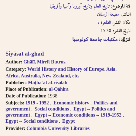
English, French, or
بالفتحتين
فئة الموضوع:
تاريخ العالم وتاريخ أوروبا وآسيا وأفريقيا
transliteration, i.e.
الناشر:
مطبعة الرسالة،
philosophy,
philosophie,
مكان النشر:
القاهرة :
falsafah.
1938
تاريخ النشر:
Try searching
مُزَوِّد:
مكتبات جامعة كولومبيا
names with or
without the definite
Siyāsat al-ghad
article “Al-“.
Diacritics on the
Author:
Ghālī, Mirrīt Buṭrus.
last letter of a word
Category:
World History and History of Europe, Asia,
are not included, i.e.
Africa, Australia, New Zealand, etc.
search for al-Kabir
Publisher:
Maṭbaʹat al-risalah
not al-Kabiru.
Place of Publication:
al-Qāhira
Feminine
Date of Publication:
1938
possessive suffix
Subjects:
1919 - 1952
Economic history
Politics and
appears as -
government
Social conditions
Egypt -- Politics and
iyah and not as -
government
Egypt -- Economic conditions -- 1919-1952
iyyah, i.e. search for
Egypt -- Social conditions
Egypt
Hanafiyah.
Provider:
Columbia University Libraries
Tanwīn al-Fatḥ is