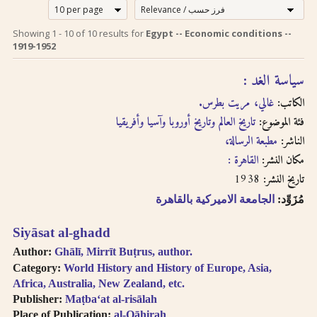
إرشادات للبحث لدى
Search tips in
Showing
1
-
10
of
10
results for
Egypt -- Economic conditions --
Arabic
استخدام الترجمة
1919-1952
transliteration
الصوتية بالحروف
سياسة الغد :
اللاتينية
Searches you
الكاتب:
غالي، مريت بطرس.
perform on this site
فئة الموضوع:
تاريخ العالم وتاريخ أوروبا وآسيا وأفريقيا
إن عملية البحث التي تجريها في
will query only the
الناشر:
مطبعة الرسالة،
descriptive
هذا الموقع تعطي وصف
information about
القاهرة :
مكان النشر:
ببليوغرافي عن الكتاب
each book, both in
1938
تاريخ النشر:
المسترجع باللغتين العربية
English and Arabic,
والانجليزية ولكنها لا تقدّم
مُزَوِّد:
الجامعة الاميركية بالقاهرة
but not the full texts
إمكانية البحث بالنص الكامل.
of the books. As
Siyāsat al-ghadd
سنقوم بتوفير هذا البحث
searching
عندما تتطوّر إمكانية استخدام
technologies for
Author:
Ghālī, Mirrīt Buṭrus, author.
Arabic OCR develop,
تقنيّة التعرّف الضوئي على
Category:
World History and History of Europe, Asia,
we intend to
Africa, Australia, New Zealand, etc.
المحارف باللغة العربية في
introduce full-text
Publisher:
Maṭbaʻat al-risālah
النصوص المرقمنة للكتب
searching.
Place of Publication:
al-Qāhirah