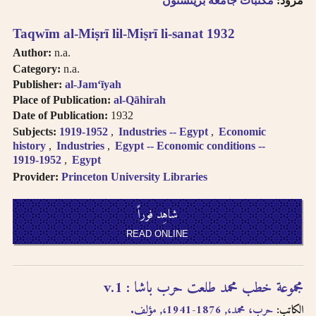
مُزَوِّد:
مكتبات جامعة برينستون
Taqwīm al-Miṣrī lil-Miṣrī li-sanat 1932
Author:
n.a.
Category:
n.a.
Publisher:
al-Jamʻīyah
Place of Publication:
al-Qāhirah
Date of Publication:
1932
Subjects:
1919-1952
Industries -- Egypt
Economic
history
Industries
Egypt -- Economic conditions --
1919-1952
Egypt
Provider:
Princeton University Libraries
شاهِد فوراً
READ ONLINE
مجموعة خطب محمد طلعت حرب باشا : v.1
الكاتب:
حرب، محمد،, 1876-1941،, مؤلف.