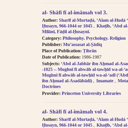
al- Shāfī fī al-imāmah vol 3.
Author:
Sharīf al-Murtaḍá, ʻAlam al-Hudá ʻA
Ḥusayn, 966-1044 or 1045
Khaṭīb, ʻAbd al
Mīlānī, Fāḍil al-Ḥusaynī.
Category:
Philosophy. Psychology. Religion
Publisher:
Muʼassasat al-Ṣādiq
Place of Publication:
Ṭihrān
Date of Publication:
1986-1987
Subjects:
ʻAbd al-Jabbār ibn Aḥmad al-Asadā
-1025 -- Mughnī fī abwāb al-tawḥīd wa-al-ʻa
Mughnī fī abwāb al-tawḥīd wa-al-ʻadl (ʻAbd
ibn Aḥmad al-Asadābādī)
Imamate
Motaz
Doctrines
Provider:
Princeton University Libraries
al- Shāfī fī al-imāmah vol 4.
Author:
Sharīf al-Murtaḍá, ʻAlam al-Hudá ʻA
Ḥusayn, 966-1044 or 1045
Khaṭīb, ʻAbd al