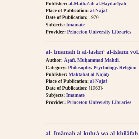
transliteration, i.e. Egypt, Egypte, Mi
Publisher:
al-Maṭbaʻah al-Ḥaydarīyah
Try searching subject terms in En
Place of Publication:
al-Najaf
transliteration, i.e. philosophy, phil
Date of Publication:
1970
Try searching names with or witho
Subjects:
Imamate
“Al-“.
Provider:
Princeton University Libraries
Diacritics on the last letter of a
i.e. search for al-Kabir not al-Kabiru
Feminine possessive suffix appea
al- Imāmah fī al-tashrīʻ al-Islāmī vol
as -iyyah, i.e. search for Hanafiyah.
Author:
Āṣafī, Muḥammad Mahdī.
Tanwīn al-Fatḥ is written in trans
Category:
Philosophy. Psychology. Religion
search for khassatan.
Publisher:
Maktabat al-Najāḥ
Tāʼ Marbūṭah is written as -h fo
Place of Publication:
al-Najaf
cases of al-Iḍāfah (compound nouns
Date of Publication:
[1963]-
Subjects:
Imamate
Provider:
Princeton University Libraries
al- Imāmah al-kubrá wa-al-khilāfah 