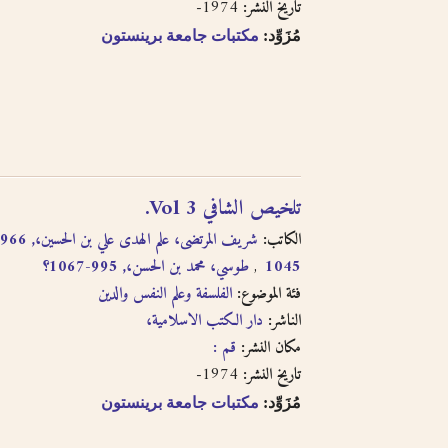
1974-
تاريخ النشر:
مُزَوِّد:
مكتبات جامعة برينستون
تلخيص الشافي Vol 3.
الكاتب:
طوسي، محمد بن الحسن،, 995-1067؟
1045
فئة الموضوع:
الفلسفة وعلم النفس والدين
الناشر:
دار الكتب الاسلامية،
مكان النشر:
قم :
1974-
تاريخ النشر:
مُزَوِّد:
مكتبات جامعة برينستون