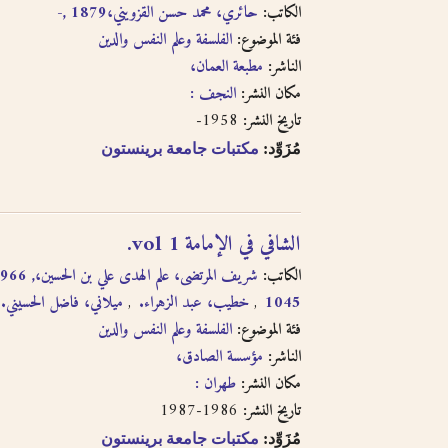
الكاتب:
حائري، محمد حسن القزويني،‎, 1879-
فئة الموضوع:
الفلسفة وعلم النفس والدين
الناشر:
مطبعة العمان،‎
مكان النشر:
النجف :‎
1958-
تاريخ النشر:
مُزَوِّد:
مكتبات جامعة برينستون
الشافي في الإمامة vol 1.
الكاتب:
ميلاني، فاضل الحسيني.
خطيب، عبد الزهراء.
1045
فئة الموضوع:
الفلسفة وعلم النفس والدين
الناشر:
مؤسسة الصادق،
مكان النشر:
طهران :
1986-1987
تاريخ النشر:
مُزَوِّد:
مكتبات جامعة برينستون