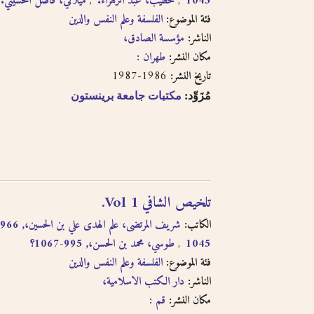
ميلاني، فاضل الحسيني.
خطيب، عبد الزهراء.
1045
فئة الموضوع:
الفلسفة وعلم النفس والدين
الناشر:
مؤسسة الصادق،
مكان النشر:
طهران :
1986-1987
تاريخ النشر:
مُزَوِّد:
مكتبات جامعة برينستون
تلخيص الشافي Vol 1.
الكاتب:
طوسي، محمد بن الحسن،, 995-1067؟
1045
فئة الموضوع:
الفلسفة وعلم النفس والدين
الناشر:
دار الكتب الاسلامية،
مكان النشر:
قم :