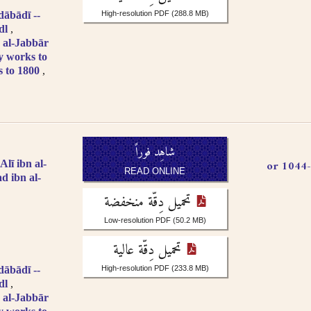
bādī --
High-resolution PDF
(288.8 MB)
dl
 al-Jabbār
y works to
s to 1800
شاهِد فوراً
شريف المرتضى، علم الهدى علي بن الحسين،, 966-1044 or
lī ibn al-
READ ONLINE
ad ibn al-
تحميل دِقّة منخفضة
Low-resolution PDF
(50.2 MB)
تحميل دِقّة عالية
bādī --
High-resolution PDF
(233.8 MB)
dl
 al-Jabbār