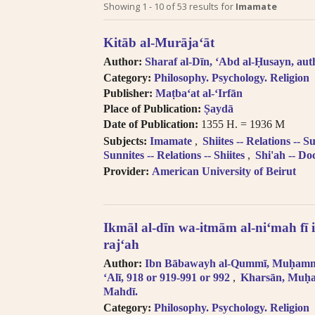
Search tips in Arabic transl
Showing
1
-
10
of
53
results for
Imamate
Searches you perform on this site
Kitāb al-Murājaʻāt
descriptive information about each 
Author:
Sharaf al-Dīn, ʻAbd al-Ḥusayn, aut
and Arabic, but not the full texts of
Category:
Philosophy. Psychology. Religion
searching technologies for Arabic 
Publisher:
Maṭbaʻat al-ʻIrfān
to introduce full-text searching.
Place of Publication:
Ṣaydā
Books in multi-volume works ap
Date of Publication:
1355 H. = 1936 M
search results. In the book viewer, c
Subjects:
Imamate
Shiites -- Relations -- S
titles” to read the other volumes.
Sunnites -- Relations -- Shiites
Shi'ah -- Do
Click on hyper-linked metadata t
Provider:
American University of Beirut
the same category.
Transliteration (for consonants)
the
LOC transliteration system
.
Pronunciation follows Modern Stan
Ikmāl al-dīn wa-itmām al-niʻmah fī i
Diacritical vowels are equivalent
rajʻah
i.e. Ḥajjāj = Hajjaj.
Author:
Ibn Bābawayh al-Qummī, Muḥam
Try searching places by different 
ʻAlī, 918 or 919-991 or 992
Kharsān, Muh
Cairo, Qahira, Qahirah, Tehran, Tih
Mahdī.
Try searching places in English, 
Category:
Philosophy. Psychology. Religion