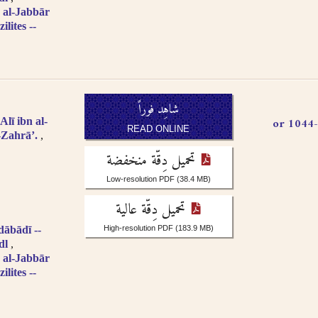
 al-Jabbār
ilites --
شاهِد فوراً
شريف المرتضى، علم الهدى علي بن الحسين،, 966-1044 or
lī ibn al-
READ ONLINE
-Zahrāʼ.
تحميل دِقّة منخفضة
Low-resolution PDF
(38.4 MB)
تحميل دِقّة عالية
bādī --
High-resolution PDF
(183.9 MB)
dl
 al-Jabbār
ilites --