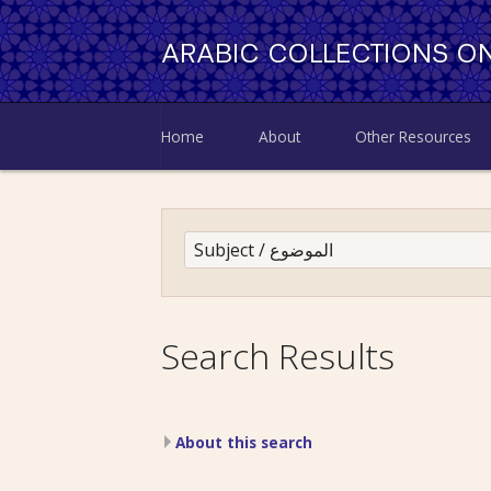
ARABIC COLLECTIONS ON
Home
About
Other Resources
Search Results
About this search