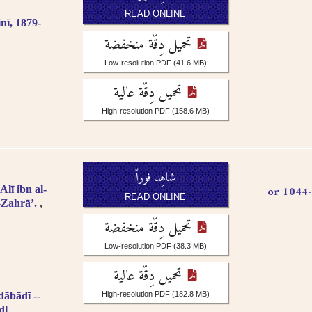
READ ONLINE
nī, 1879-
تحميل دِقّة منخفضة
Low-resolution PDF
(41.6 MB)
تحميل دِقّة عالية
High-resolution PDF
(158.6 MB)
شاهِد فوراً
شريف المرتضى، علم الهدى علي بن الحسين،, 966-1044 or
lī ibn al-
READ ONLINE
-Zahrāʼ.
تحميل دِقّة منخفضة
Low-resolution PDF
(38.3 MB)
تحميل دِقّة عالية
bādī --
High-resolution PDF
(182.8 MB)
dl