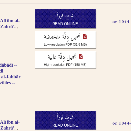
شاهِد فوراً
شريف المرتضى، علم الهدى علي بن الحسين،, 966-1044 or
lī ibn al-
READ ONLINE
-Zahrāʼ.
تحميل دِقّة منخفضة
Low-resolution PDF
(31.8 MB)
تحميل دِقّة عالية
bādī --
High-resolution PDF
(150 MB)
dl
 al-Jabbār
ilites --
شاهِد فوراً
شريف المرتضى، علم الهدى علي بن الحسين،, 966-1044 or
lī ibn al-
READ ONLINE
-Zahrāʼ.