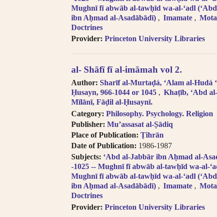
Mughnī fī abwāb al-tawḥīd wa-al-ʻadl (ʻAbd
ibn Aḥmad al-Asadābādī)
Imamate
Motaz
Doctrines
Provider:
Princeton University Libraries
al- Shāfī fī al-imāmah vol 2.
Author:
Sharīf al-Murtaḍá, ʻAlam al-Hudá ʻA
Ḥusayn, 966-1044 or 1045
Khaṭīb, ʻAbd al
Mīlānī, Fāḍil al-Ḥusaynī.
Category:
Philosophy. Psychology. Religion
Publisher:
Muʼassasat al-Ṣādiq
Place of Publication:
Ṭihrān
Date of Publication:
1986-1987
Subjects:
ʻAbd al-Jabbār ibn Aḥmad al-Asadā
-1025 -- Mughnī fī abwāb al-tawḥīd wa-al-ʻa
Mughnī fī abwāb al-tawḥīd wa-al-ʻadl (ʻAbd
ibn Aḥmad al-Asadābādī)
Imamate
Motaz
Doctrines
Provider:
Princeton University Libraries