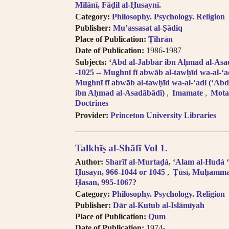
Mīlānī, Fāḍil al-Ḥusaynī.
Category:
Philosophy. Psychology. Religion
Publisher:
Muʼassasat al-Ṣādiq
Place of Publication:
Ṭihrān
Date of Publication:
1986-1987
Subjects:
ʻAbd al-Jabbār ibn Aḥmad al-Asadā
-1025 -- Mughnī fī abwāb al-tawḥīd wa-al-ʻa
Mughnī fī abwāb al-tawḥīd wa-al-ʻadl (ʻAbd
ibn Aḥmad al-Asadābādī)
Imamate
Motaz
Doctrines
Provider:
Princeton University Libraries
Talkhīṣ al-Shāfī Vol 1.
Author:
Sharīf al-Murtaḍá, ʻAlam al-Hudá ʻA
Ḥusayn, 966-1044 or 1045
Ṭūsī, Muḥamm
Ḥasan, 995-1067?
Category:
Philosophy. Psychology. Religion
Publisher:
Dār al-Kutub al-Islāmīyah
Place of Publication:
Qum
Date of Publication:
1974-