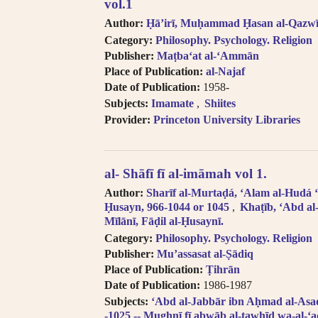
vol.1
Author:
Ḥāʼirī, Muḥammad Ḥasan al-Qazwī
Category:
Philosophy. Psychology. Religion
Publisher:
Maṭbaʻat al-ʻAmmān
Place of Publication:
al-Najaf
Date of Publication:
1958-
Subjects:
Imamate
Shiites
Provider:
Princeton University Libraries
al- Shāfī fī al-imāmah vol 1.
Author:
Sharīf al-Murtaḍá, ʻAlam al-Hudá ʻA
Ḥusayn, 966-1044 or 1045
Khaṭīb, ʻAbd al
Mīlānī, Fāḍil al-Ḥusaynī.
Category:
Philosophy. Psychology. Religion
Publisher:
Muʼassasat al-Ṣādiq
Place of Publication:
Ṭihrān
Date of Publication:
1986-1987
Subjects:
ʻAbd al-Jabbār ibn Aḥmad al-Asadā
-1025 -- Mughnī fī abwāb al-tawḥīd wa-al-ʻa