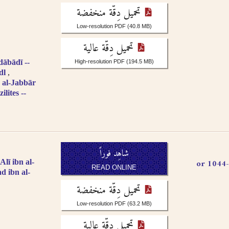
تحميل دِقّة منخفضة
Low-resolution PDF
(40.8 MB)
تحميل دِقّة عالية
bādī --
High-resolution PDF
(194.5 MB)
dl
 al-Jabbār
ilites --
شاهِد فوراً
شريف المرتضى، علم الهدى علي بن الحسين،, 966-1044 or
lī ibn al-
READ ONLINE
ad ibn al-
تحميل دِقّة منخفضة
Low-resolution PDF
(63.2 MB)
تحميل دِقّة عالية