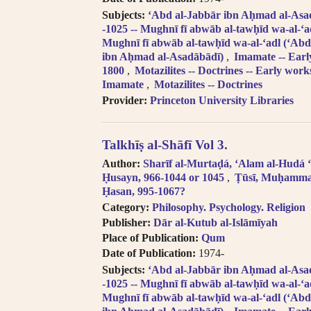
Subjects:
ʻAbd al-Jabbār ibn Aḥmad al-Asadā
-1025 -- Mughnī fī abwāb al-tawḥīd wa-al-ʻa
Mughnī fī abwāb al-tawḥīd wa-al-ʻadl (ʻAbd
ibn Aḥmad al-Asadābādī)
Imamate -- Earl
1800
Motazilites -- Doctrines -- Early work
Imamate
Motazilites -- Doctrines
Provider:
Princeton University Libraries
Talkhīṣ al-Shāfī Vol 3.
Author:
Sharīf al-Murtaḍá, ʻAlam al-Hudá ʻA
Ḥusayn, 966-1044 or 1045
Ṭūsī, Muḥamm
Ḥasan, 995-1067?
Category:
Philosophy. Psychology. Religion
Publisher:
Dār al-Kutub al-Islāmīyah
Place of Publication:
Qum
Date of Publication:
1974-
Subjects:
ʻAbd al-Jabbār ibn Aḥmad al-Asadā
-1025 -- Mughnī fī abwāb al-tawḥīd wa-al-ʻa
Mughnī fī abwāb al-tawḥīd wa-al-ʻadl (ʻAbd