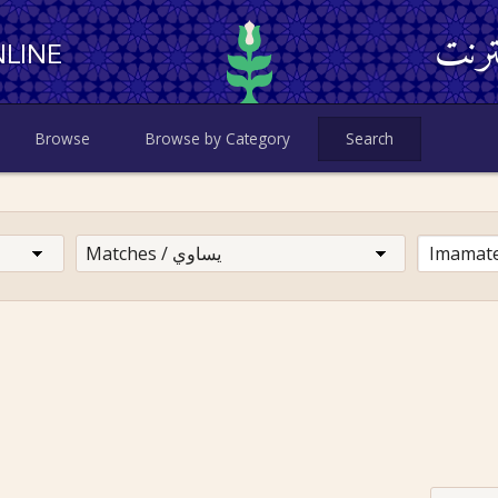
ترنت
LINE
Browse
Browse by Category
Search