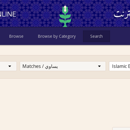
ترنت
LINE
Browse
Browse by Category
Search