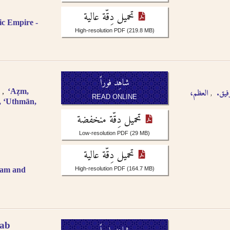
sr.
 الإنجليزية
glish, French, or
تحميل دِقّة عالية
osophie, falsafah.
ic Empire -
رجمة الصوتية أو باللغة
High-resolution PDF
(219.8 MB)
ut the definite article
 word are not included,
.
rs as -iyah and not
شاهِد فوراً
جمة الصوتية باستثناء حالة
 رفيق
العظم،
.
ʻAẓm,
READ ONLINE
literation as -an, i.e.
, ‘Uthmān,
تحميل دِقّة منخفضة
r single nouns and -t in
Low-resolution PDF
(29 MB)
).
تحميل دِقّة عالية
lam and
High-resolution PDF
(164.7 MB)
rab