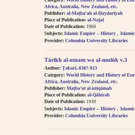
Africa, Australia, New Zealand, etc.
Publisher:
al-Maṭbaʻah al-Ḥaydarīyah
Place of Publication:
al-Najaf
Date of Publication:
1969
Subjects:
Islamic Empire -- History
Islami
Provider:
Columbia University Libraries
Tārīkh al-umam wa al-mulūk v.3
Author:
Ṭabarī, 838?-923
Category:
World History and History of Eur
Africa, Australia, New Zealand, etc.
Publisher:
Maṭbaʻat al-istiqāmah
Place of Publication:
al-Qāhirah
Date of Publication:
1939
Subjects:
Islamic Empire -- History
Islami
Provider:
Columbia University Libraries