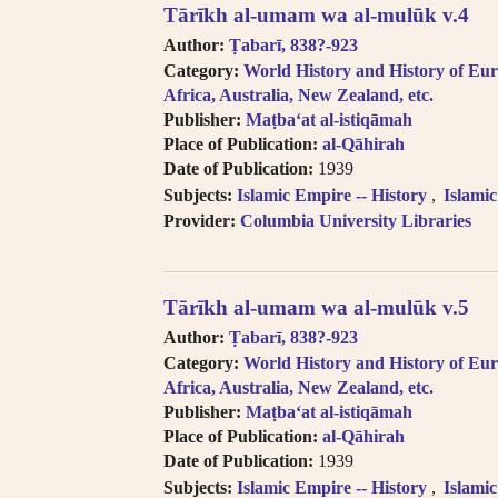
Tārīkh al-umam wa al-mulūk v.4
Author:
Ṭabarī, 838?-923
Category:
World History and History of Eur
Africa, Australia, New Zealand, etc.
Publisher:
Maṭbaʻat al-istiqāmah
Place of Publication:
al-Qāhirah
Date of Publication:
1939
Subjects:
Islamic Empire -- History
Islami
Provider:
Columbia University Libraries
Tārīkh al-umam wa al-mulūk v.5
Author:
Ṭabarī, 838?-923
Category:
World History and History of Eur
Africa, Australia, New Zealand, etc.
Publisher:
Maṭbaʻat al-istiqāmah
Place of Publication:
al-Qāhirah
Date of Publication:
1939
Subjects:
Islamic Empire -- History
Islami