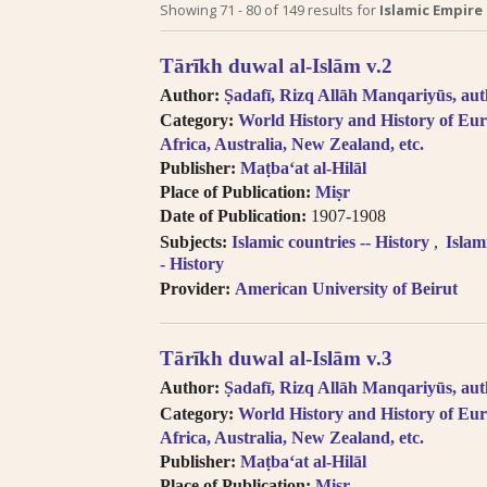
Search tips in Arabic transl
Showing
71
-
80
of
149
results for
Islamic Empire 
Searches you perform on this site
Tārīkh duwal al-Islām v.2
descriptive information about each 
Author:
Ṣadafī, Rizq Allāh Manqariyūs, aut
and Arabic, but not the full texts of
Category:
World History and History of Eur
searching technologies for Arabic 
Africa, Australia, New Zealand, etc.
to introduce full-text searching.
Publisher:
Maṭba‘at al-Hilāl
Books in multi-volume works ap
Place of Publication:
Miṣr
search results. In the book viewer, c
Date of Publication:
1907-1908
titles” to read the other volumes.
Subjects:
Islamic countries -- History
Islam
Click on hyper-linked metadata t
- History
the same category.
Provider:
American University of Beirut
Transliteration (for consonants)
the
LOC transliteration system
.
Pronunciation follows Modern Stan
Tārīkh duwal al-Islām v.3
Diacritical vowels are equivalent
Author:
Ṣadafī, Rizq Allāh Manqariyūs, aut
i.e. Ḥajjāj = Hajjaj.
Category:
World History and History of Eur
Try searching places by different 
Africa, Australia, New Zealand, etc.
Cairo, Qahira, Qahirah, Tehran, Tih
Publisher:
Maṭba‘at al-Hilāl
Try searching places in English, 
Place of Publication:
Miṣr