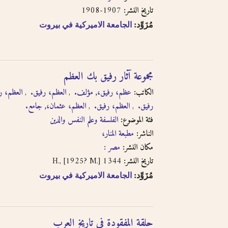
حاول البحث عن مكان النشر باللغة الفرنسية أو باللغة.
1907-1908
تاريخ النشر:
حاول البحث عن الموضوع باستخدام طرق مختلفة من الت
مُزَوِّد:
الجامعة الاميركية في بيروت
الفرنسية أو باللغة الإنجليزية
حاول البحث باستخدام ال- التعريف أو بدونها
مجموعة آثار رفيق بك العظم
لا تستعمل الحركة على الحرف الأخير من الكلمة في التر
الكاتب:
عظم، رفيق،, مؤلف.
العظم، رفيق.
العظم،.
التنوين بالفتحتين
رفيق.
العظم، رفيق.
العظم، عثمان،, جامع.
فئة الموضوع:
الفلسفة وعلم النفس والدين
الناشر:
مطبعة المنار،
مكان النشر:
مصر :
1344 H., [1925? M.]
تاريخ النشر:
مُزَوِّد:
الجامعة الاميركية في بيروت
حلقة المفقودة فى تاريخ العرب