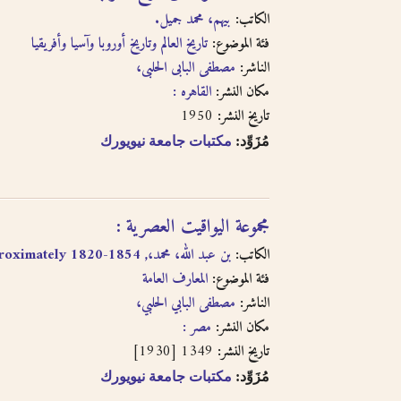
الكاتب:
بيهم، محمد جميل.
فئة الموضوع:
تاريخ العالم وتاريخ أوروبا وآسيا وأفريقيا
الناشر:
مصطفى البابى الحلبى،
مكان النشر:
القاهره :
1950
تاريخ النشر:
مُزَوِّد:
مكتبات جامعة نيويورك
مجموعة اليواقيت العصرية :
الكاتب:
بن عبد الله، محمد،, approximately 1820-1854
فئة الموضوع:
المعارف العامة
الناشر:
مصطفى البابي الحلبي،
مكان النشر:
مصر :
1349 [1930]
تاريخ النشر:
مُزَوِّد:
مكتبات جامعة نيويورك