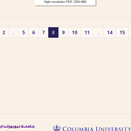
High-resolution PDF
(359 MB)
2
...
5
6
7
8
9
10
11
...
14
15