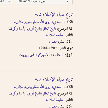
إرشادات للبحث لدى استخدام الترجمة الص
تاريخ دول الإسلام v.2
إن عملية البحث التي تجريها في هذا الموقع تعطي وص
المسترجع باللغتين العربية والانجليزية ولكنها لا تقدّ.
الكاتب:
الصدفي، رزق الله منقاريوس،, مؤلف.
سنقوم بتوفير هذا البحث عندما تتطوّر إمكانية استخدام
فئة الموضوع:
تاريخ العالم وتاريخ أوروبا وآسيا وأفريقيا
المحارف باللغة العربية في النصوص المرقمنة للكتب العر
الناشر:
مطبعة الهلال،
مكان النشر:
مصر :
العنا وين المتعددة الأجزاء تظهر في نتائج البحث منفص
1907-1908
تاريخ النشر:
اضغط على “شاهد العناوين المتعلقة” لتقرأ بقية الأجزاء
مُزَوِّد:
الجامعة الاميركية في بيروت
اضغط على الروابط لمزيد من الكتب في نفس الفئة
الترجمة الصوتية بالحروف اللاتينية تتبع
نظام مكتبة ال
تاريخ دول الإسلام v.3
النطق يتبع العربية الفصحى لدى الترجمة الصوتية
الكاتب:
الصدفي، رزق الله منقاريوس،, مؤلف.
لدى الترجمة الصوتية تتساوى حروف العلّة بتشكيل وبد
فئة الموضوع:
تاريخ العالم وتاريخ أوروبا وآسيا وأفريقيا
الناشر:
مطبعة الهلال،
حاول البحث عن مكان النشر باستخدام طرق مختلفة .
مكان النشر:
مصر :