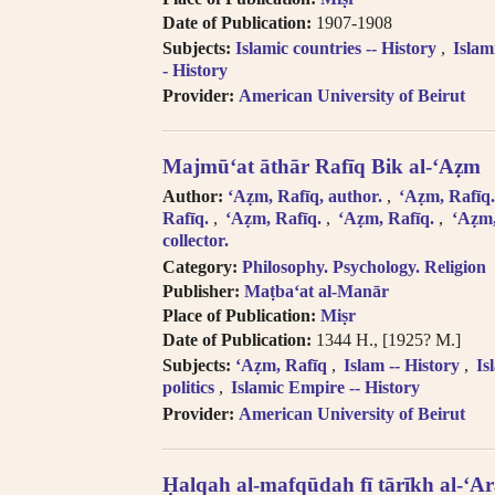
transliteration, i.e. Egypt, Egypte, Mi
Date of Publication:
1907-1908
Try searching subject terms in En
transliteration, i.e. philosophy, phil
Subjects:
Islamic countries -- History
Islam
- History
Try searching names with or witho
“Al-“.
Provider:
American University of Beirut
Diacritics on the last letter of a
i.e. search for al-Kabir not al-Kabiru
Majmū‘at āthār Rafīq Bik al-‘Aẓm
Feminine possessive suffix appea
as -iyyah, i.e. search for Hanafiyah.
Author:
ʻAẓm, Rafīq, author.
ʻAẓm, Rafīq
Tanwīn al-Fatḥ is written in trans
Rafīq.
ʻAẓm, Rafīq.
ʻAẓm, Rafīq.
ʻAẓm
collector.
search for khassatan.
Tāʼ Marbūṭah is written as -h fo
Category:
Philosophy. Psychology. Religion
cases of al-Iḍāfah (compound nouns
Publisher:
Maṭba‘at al-Manār
Place of Publication:
Miṣr
Date of Publication:
1344 H., [1925? M.]
Subjects:
ʻAẓm, Rafīq
Islam -- History
Is
politics
Islamic Empire -- History
Provider:
American University of Beirut
Ḥalqah al-mafqūdah fī tārīkh al-ʻA