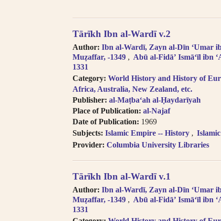
Tārīkh Ibn al-Wardī v.2
Author:
Ibn al-Wardī, Zayn al-Dīn ʻUmar ib
Muẓaffar, -1349
Abū al-Fidāʼ Ismāʻīl ibn ʻ
1331
Category:
World History and History of Eur
Africa, Australia, New Zealand, etc.
Publisher:
al-Maṭbaʻah al-Ḥaydarīyah
Place of Publication:
al-Najaf
Date of Publication:
1969
Subjects:
Islamic Empire -- History
Islami
Provider:
Columbia University Libraries
Tārīkh Ibn al-Wardī v.1
Author:
Ibn al-Wardī, Zayn al-Dīn ʻUmar ib
Muẓaffar, -1349
Abū al-Fidāʼ Ismāʻīl ibn ʻ
1331
Category:
World History and History of Eur