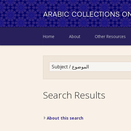
ARABIC COLLECTIONS ON
Home
About
Other Resources
Search Results
About this search