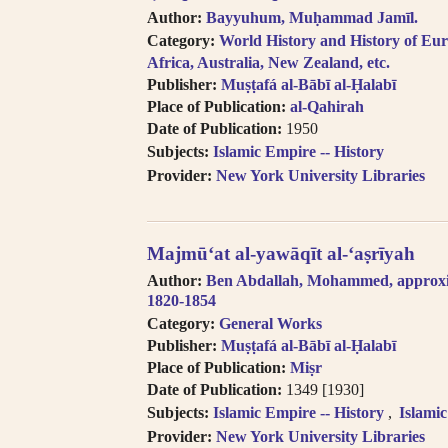
Author:
Bayyuhum, Muḥammad Jamīl.
Category:
World History and History of Eur
Africa, Australia, New Zealand, etc.
Publisher:
Muṣṭafá al-Bābī al-Ḥalabī
Place of Publication:
al-Qahirah
Date of Publication:
1950
Subjects:
Islamic Empire -- History
Provider:
New York University Libraries
Majmūʻat al-yawāqīt al-ʻaṣrīyah
Author:
Ben Abdallah, Mohammed, approx
1820-1854
Category:
General Works
Publisher:
Muṣṭafá al-Bābī al-Ḥalabī
Place of Publication:
Miṣr
Date of Publication:
1349 [1930]
Subjects:
Islamic Empire -- History
Islami
Provider:
New York University Libraries