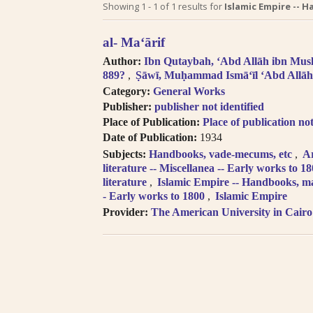
Search tips in Arabic transl
Showing
1
-
1
of
1
results for
Islamic Empire -- H
Searches you perform on this site
al- Maʻārif
descriptive information about each 
Author:
Ibn Qutaybah, ʻAbd Allāh ibn Musl
and Arabic, but not the full texts of
889?
Ṣāwī, Muḥammad Ismāʻīl ʻAbd Allāh
searching technologies for Arabic 
Category:
General Works
to introduce full-text searching.
Publisher:
publisher not identified
Books in multi-volume works ap
Place of Publication:
Place of publication not
search results. In the book viewer, c
Date of Publication:
1934
titles” to read the other volumes.
Subjects:
Handbooks, vade-mecums, etc
A
Click on hyper-linked metadata t
literature -- Miscellanea -- Early works to 1
the same category.
literature
Islamic Empire -- Handbooks, ma
Transliteration (for consonants)
- Early works to 1800
Islamic Empire
the
LOC transliteration system
.
Provider:
The American University in Cairo
Pronunciation follows Modern Stan
Diacritical vowels are equivalent
i.e. Ḥajjāj = Hajjaj.
Try searching places by different 
Cairo, Qahira, Qahirah, Tehran, Tih
Try searching places in English, 