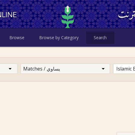
ترنت
LINE
Browse
Browse by Category
Search