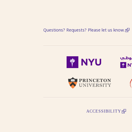
transliteration, i.e. Egypt, Egypte, Mi
Try searching subject terms in En
transliteration, i.e. philosophy, phil
Try searching names with or witho
“Al-“.
Questions? Requests? Please let us know.
Diacritics on the last letter of a
i.e. search for al-Kabir not al-Kabiru
Feminine possessive suffix appea
as -iyyah, i.e. search for Hanafiyah.
Tanwīn al-Fatḥ is written in trans
search for khassatan.
Tāʼ Marbūṭah is written as -h fo
cases of al-Iḍāfah (compound nouns
ACCESSIBILITY