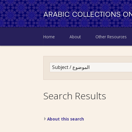
ARABIC COLLECTIONS ON
Home
About
Other Resources
Search Results
About this search