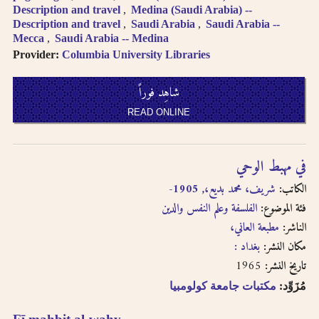
English, French, or
بالفتحتين
Description and travel
Medina (Saudi Arabia) --
transliteration, i.e.
Description and travel
Saudi Arabia
Saudi Arabia --
philosophy,
Mecca
Saudi Arabia -- Medina
philosophie,
Provider:
Columbia University Libraries
falsafah.
Try searching
شاهِد فوراً
names with or
without the definite
READ ONLINE
article “Al-“.
Diacritics on the
last letter of a word
في مهبط الوحي
are not included, i.e.
الكاتب:
شريف، محمد بديع،, 1905-
search for al-Kabir
not al-Kabiru.
فئة الموضوع:
الفلسفة وعلم النفس والدين
Feminine
الناشر:
مطبعة العاني،
possessive suffix
مكان النشر:
بغداد :
appears as -
1965
تاريخ النشر:
iyah and not as -
iyyah, i.e. search for
مُزَوِّد:
مكتبات جامعة كولومبيا
Hanafiyah.
Tanwīn al-Fatḥ is