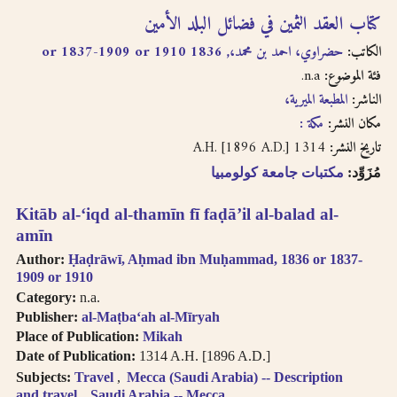
كتاب العقد الثمين في فضائل البلد الأمين
الكاتب:
حضراوي، احمد بن محمد،, 1836 or 1837-1909 or 1910
n.a.
فئة الموضوع:
الناشر:
المطبعة الميرية،
مكان النشر:
مكة :
1314 A.H. [1896 A.D.]
تاريخ النشر:
مُزَوِّد:
مكتبات جامعة كولومبيا
Kitāb al-ʻiqd al-thamīn fī faḍāʼil al-balad al-
amīn
Author:
Ḥaḍrāwī, Aḥmad ibn Muḥammad, 1836 or 1837-
1909 or 1910
Category:
n.a.
Publisher:
al-Maṭbaʻah al-Mīryah
Place of Publication:
Mikah
Date of Publication:
1314 A.H. [1896 A.D.]
Subjects:
Travel
Mecca (Saudi Arabia) -- Description
and travel
Saudi Arabia -- Mecca