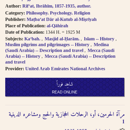
Author:
Rifʻat, Ibrāhīm, 1857-1935, author.
Category:
Philosophy. Psychology. Religion
Publisher:
Maṭbaʻat Dār al-Kutub al-Miṣrīyah
Place of Publication:
al-Qāhirah
Date of Publication:
1344 H. = 1925 M
Subjects:
Kaʻbah.
Masjid al-Ḥarām.
Islam -- History
Muslim pilgrims and pilgrimages -- History
Medina
(Saudi Arabia) -- Description and travel
Mecca (Saudi
Arabia) -- History
Mecca (Saudi Arabia) -- Description
and travel
Provider:
United Arab Emirates National Archives
شاهِد فوراً
READ ONLINE
مرآة الحرمين، أو، الرحلات الحجازية والحج ومشاعره الدينية
1