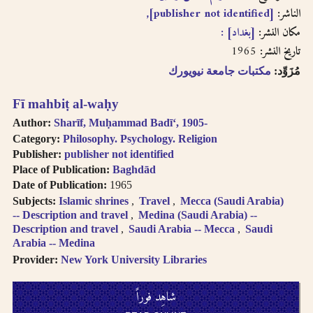
[publisher not identified],
الناشر:
مكان النشر:
[بغداد] :
1965
تاريخ النشر:
مُزَوِّد:
مكتبات جامعة نيويورك
Fī mahbiṭ al-waḥy
Author:
Sharīf, Muḥammad Badīʻ, 1905-
Category:
Philosophy. Psychology. Religion
Publisher:
publisher not identified
Place of Publication:
Baghdād
Date of Publication:
1965
Subjects:
Islamic shrines
Travel
Mecca (Saudi Arabia)
-- Description and travel
Medina (Saudi Arabia) --
Description and travel
Saudi Arabia -- Mecca
Saudi
Arabia -- Medina
Provider:
New York University Libraries
شاهِد فوراً