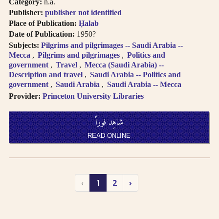
Category:
n.a.
Publisher:
publisher not identified
Place of Publication:
Ḥalab
Date of Publication:
1950?
Subjects:
Pilgrims and pilgrimages -- Saudi Arabia --
Mecca
Pilgrims and pilgrimages
Politics and
government
Travel
Mecca (Saudi Arabia) --
Description and travel
Saudi Arabia -- Politics and
government
Saudi Arabia
Saudi Arabia -- Mecca
Provider:
Princeton University Libraries
شاهِد فوراً
READ ONLINE
‹
1
2
›