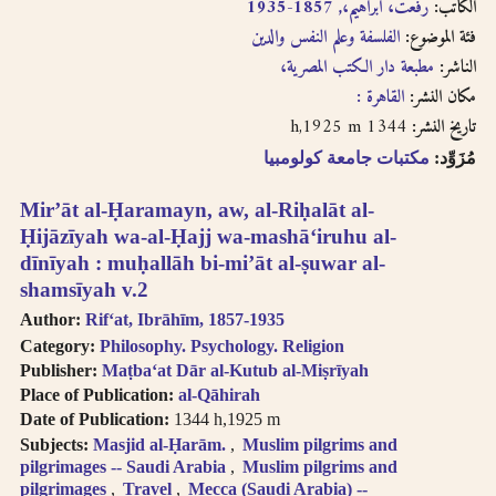
الكاتب:
رفعت، ابراهيم،, 1857-1935
follows Modern
حاول البحث عن مكان النشر
فئة الموضوع:
الفلسفة وعلم النفس والدين
Standard Arabic
باستخدام طرق مختلفة من
(fuṣḥá).
الناشر:
مطبعة دار الكتب المصرية،
الترجمة الصوتية.
Diacritical vowels
مكان النشر:
القاهرة :
are equivalent to
حاول البحث عن مكان النشر
1344 h,1925 m
تاريخ النشر:
normal characters,
باللغة الفرنسية أو باللغة
i.e. Ḥajjāj = Hajjaj.
مُزَوِّد:
مكتبات جامعة كولومبيا
الإنجليزية.
Try searching
places by different
Mirʼāt al-Ḥaramayn, aw, al-Riḥalāt al-
حاول البحث عن الموضوع
transliterations, i.e.
Ḥijāzīyah wa-al-Ḥajj wa-mashāʻiruhu al-
باستخدام طرق مختلفة من
Cairo, Qahira,
dīnīyah : muḥallāh bi-miʼāt al-ṣuwar al-
Qahirah, Tehran,
الترجمة الصوتية أو باللغة
shamsīyah v.2
Tihran.
الفرنسية أو باللغة الإنجليزية
Author:
Rifʻat, Ibrāhīm, 1857-1935
Try searching
Category:
Philosophy. Psychology. Religion
places in English,
حاول البحث باستخدام ال-
Publisher:
Maṭbaʻat Dār al-Kutub al-Miṣrīyah
French, or
التعريف أو بدونها
Place of Publication:
al-Qāhirah
transliteration, i.e.
Date of Publication:
1344 h,1925 m
Egypt, Egypte, Misr.
لا تستعمل الحركة على الحرف
Subjects:
Masjid al-Ḥarām.
Muslim pilgrims and
Try searching
الأخير من الكلمة في الترجمة
pilgrimages -- Saudi Arabia
Muslim pilgrims and
subject terms in
الصوتية باستثناء حالة التنوين
pilgrimages
Travel
Mecca (Saudi Arabia) --