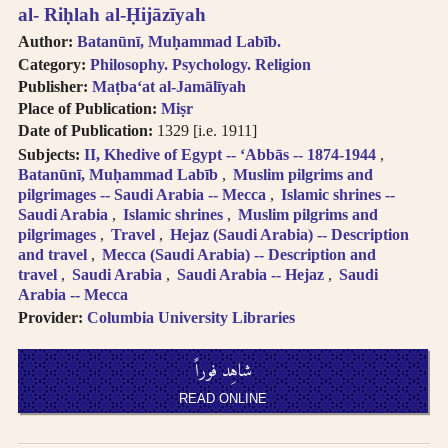
al- Riḥlah al-Ḥijāzīyah
Author:
Batanūnī, Muḥammad Labīb.
Category:
Philosophy. Psychology. Religion
Publisher:
Maṭbaʻat al-Jamālīyah
Place of Publication:
Miṣr
Date of Publication:
1329 [i.e. 1911]
Subjects:
II, Khedive of Egypt -- ʻAbbās -- 1874-1944
Batanūnī, Muḥammad Labīb
Muslim pilgrims and
pilgrimages -- Saudi Arabia -- Mecca
Islamic shrines --
Saudi Arabia
Islamic shrines
Muslim pilgrims and
pilgrimages
Travel
Hejaz (Saudi Arabia) -- Description
and travel
Mecca (Saudi Arabia) -- Description and
travel
Saudi Arabia
Saudi Arabia -- Hejaz
Saudi
Arabia -- Mecca
Provider:
Columbia University Libraries
شاهِد فوراً
READ ONLINE