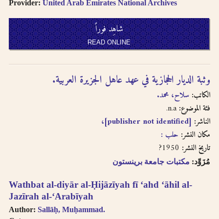
Provider:
United Arab Emirates National Archives
شاهِد فوراً
READ ONLINE
وثبة الديار الحجازية في عهد عاهل الجزيرة العربية.‎
الكاتب:
سلاح، محمد.‎
n.a.
فئة الموضوع:
[publisher not identified]،
الناشر:
مكان النشر:
حلب :‎
1950?
تاريخ النشر:
مُزَوِّد:
مكتبات جامعة برينستون
Wathbat al-diyār al-Ḥijāzīyah fī ʻahd ʻāhil al-
Jazīrah al-ʻArabīyah
Author:
Sallāḥ, Muḥammad.