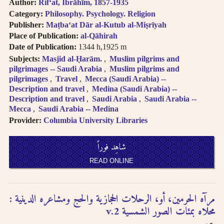
العربية
Author:
Rifʻat, Ibrāhīm, 1857-1935
Books in multi-
Category:
Philosophy. Psychology. Religion
volume works
العنا وين المتعددة الأجزاء تظهر
Publisher:
Maṭbaʻat Dār al-Kutub al-Miṣrīyah
appear as separate
في نتائج البحث منفصلة
Place of Publication:
al-Qāhirah
search results. In
Date of Publication:
1344 h,1925 m
the book viewer,
اضغط على “شاهد العناوين
Subjects:
Masjid al-Ḥarām.
Muslim pilgrims and
click on “view
المتعلقة” لتقرأ بقية الأجزاء
pilgrimages -- Saudi Arabia
Muslim pilgrims and
related titles” to
pilgrimages
Travel
Mecca (Saudi Arabia) --
read the other
اضغط على الروابط لمزيد من
Description and travel
Medina (Saudi Arabia) --
volumes.
Description and travel
Saudi Arabia
Saudi Arabia --
الكتب في نفس الفئة
Click on hyper-
Mecca
Saudi Arabia -- Medina
linked metadata to
Provider:
Columbia University Libraries
الترجمة الصوتية بالحروف
find other books in
اللاتينية تتبع
نظام مكتبة
the same category.
شاهِد فوراً
الكونجر
س
Transliteration
READ ONLINE
(for consonants)
النطق يتبع العربية الفصحى
usually follows
لدى الترجمة الصوتية
the
LOC
transliteration
مرآه الحرمين، أو، الرحلات الحجازية والحج ومشاعره الدينية :
لدى الترجمة الصوتية تتساوى
system
.
محلاه بمئات الصور الشمسية v.2
حروف العلّة بتشكيل وبدونه
Pronunciation