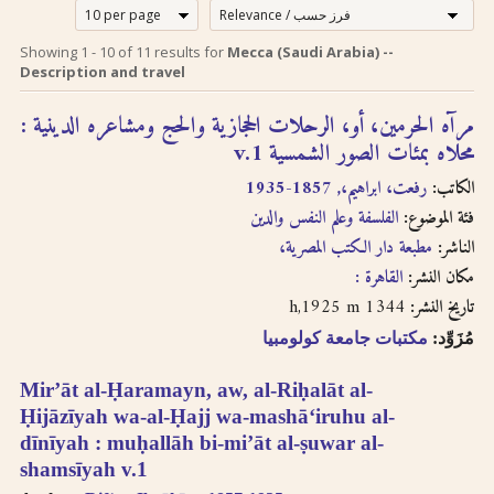
إرشادات للبحث لدى
Search tips in
Showing
1
-
10
of
11
results for
Mecca (Saudi Arabia) --
Arabic
استخدام الترجمة
Description and travel
transliteration
الصوتية بالحروف
مرآه الحرمين، أو، الرحلات الحجازية والحج ومشاعره الدينية :
اللاتينية
محلاه بمئات الصور الشمسية v.1
Searches you
perform on this site
الكاتب:
رفعت، ابراهيم،, 1857-1935
إن عملية البحث التي تجريها في
will query only the
فئة الموضوع:
الفلسفة وعلم النفس والدين
descriptive
هذا الموقع تعطي وصف
الناشر:
مطبعة دار الكتب المصرية،
information about
ببليوغرافي عن الكتاب
each book, both in
مكان النشر:
القاهرة :
المسترجع باللغتين العربية
English and Arabic,
1344 h,1925 m
تاريخ النشر:
والانجليزية ولكنها لا تقدّم
but not the full texts
إمكانية البحث بالنص الكامل.
مُزَوِّد:
مكتبات جامعة كولومبيا
of the books. As
سنقوم بتوفير هذا البحث
searching
Mirʼāt al-Ḥaramayn, aw, al-Riḥalāt al-
عندما تتطوّر إمكانية استخدام
technologies for
Ḥijāzīyah wa-al-Ḥajj wa-mashāʻiruhu al-
Arabic OCR develop,
تقنيّة التعرّف الضوئي على
we intend to
dīnīyah : muḥallāh bi-miʼāt al-ṣuwar al-
المحارف باللغة العربية في
introduce full-text
shamsīyah v.1
النصوص المرقمنة للكتب
searching.