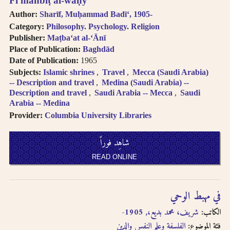
Fī mahbiṭ al-waḥy
written in
Author:
Sharīf, Muḥammad Badīʻ, 1905-
transliteration as -
Category:
Philosophy. Psychology. Religion
an, i.e. search for
Publisher:
Maṭbaʻat al-ʻĀnī
khassatan.
Place of Publication:
Baghdād
Tāʼ Marbūṭah is
Date of Publication:
1965
written as -h for
Subjects:
Islamic shrines
Travel
Mecca (Saudi Arabia)
single nouns and -t
-- Description and travel
Medina (Saudi Arabia) --
in cases of al-Iḍāfah
Description and travel
Saudi Arabia -- Mecca
Saudi
(compound nouns).
Arabia -- Medina
Provider:
Columbia University Libraries
شاهِد فوراً
READ ONLINE
في مهبط الوحي
الكاتب:
شريف، محمد بديع،, 1905-
فئة الموضوع:
الفلسفة وعلم النفس والدين