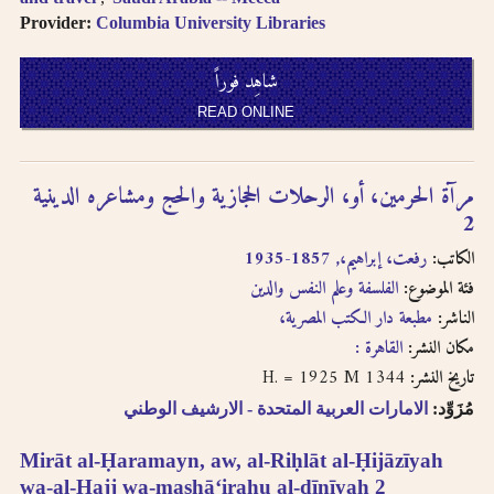
Provider:
Columbia University Libraries
شاهِد فوراً
READ ONLINE
مرآة الحرمين، أو، الرحلات الحجازية والحج ومشاعره الدينية
2
الكاتب:
رفعت، إبراهيم،, 1857-1935
فئة الموضوع:
الفلسفة وعلم النفس والدين
الناشر:
مطبعة دار الكتب المصرية،
مكان النشر:
القاهرة :
1344 H. = 1925 M
تاريخ النشر:
مُزَوِّد:
الامارات العربية المتحدة - الارشيف الوطني
Mirāt al-Ḥaramayn, aw, al-Riḥlāt al-Ḥijāzīyah
wa-al-Ḥajj wa-mashāʻirahu al-dīnīyah 2