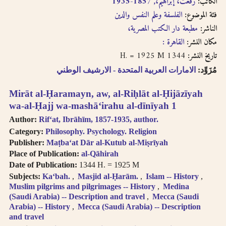
الكاتب:
رفعت، إبراهيم،, 1857-1935
فئة الموضوع:
الفلسفة وعلم النفس والدين
الناشر:
مطبعة دار الكتب المصرية،
مكان النشر:
القاهرة :
1344 H. = 1925 M
تاريخ النشر:
مُزَوِّد:
الامارات العربية المتحدة - الارشيف الوطني
Mirāt al-Ḥaramayn, aw, al-Riḥlāt al-Ḥijāzīyah
wa-al-Ḥajj wa-mashāʻirahu al-dīnīyah 1
Author:
Rifʻat, Ibrāhīm, 1857-1935, author.
Category:
Philosophy. Psychology. Religion
Publisher:
Maṭbaʻat Dār al-Kutub al-Miṣrīyah
Place of Publication:
al-Qāhirah
Date of Publication:
1344 H. = 1925 M
Subjects:
Kaʻbah.
Masjid al-Ḥarām.
Islam -- History
Muslim pilgrims and pilgrimages -- History
Medina
(Saudi Arabia) -- Description and travel
Mecca (Saudi
Arabia) -- History
Mecca (Saudi Arabia) -- Description
and travel