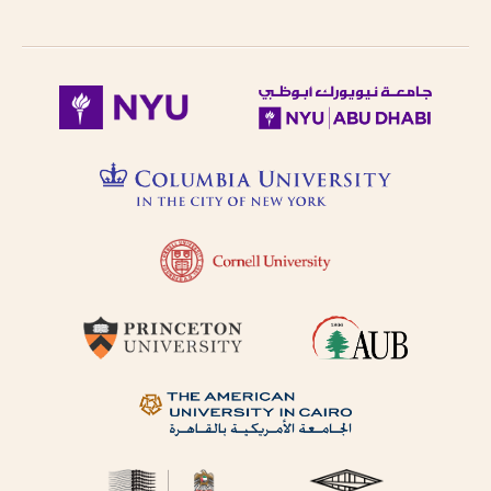
follows Modern
حاول البحث عن مكان النشر
Standard Arabic
باستخدام طرق مختلفة من
(fuṣḥá).
الترجمة الصوتية.
Diacritical vowels
are equivalent to
حاول البحث عن مكان النشر
normal characters,
باللغة الفرنسية أو باللغة
i.e. Ḥajjāj = Hajjaj.
الإنجليزية.
Try searching
places by different
حاول البحث عن الموضوع
transliterations, i.e.
باستخدام طرق مختلفة من
Cairo, Qahira,
Qahirah, Tehran,
الترجمة الصوتية أو باللغة
Tihran.
الفرنسية أو باللغة الإنجليزية
Try searching
places in English,
حاول البحث باستخدام ال-
French, or
التعريف أو بدونها
transliteration, i.e.
Egypt, Egypte, Misr.
لا تستعمل الحركة على الحرف
Try searching
الأخير من الكلمة في الترجمة
subject terms in
الصوتية باستثناء حالة التنوين