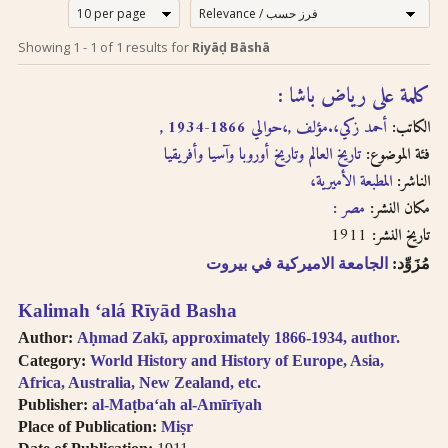
إرشادات للبحث لدى
Search tips in
Showing
1
-
1
of
1
results for
Riyāḍ Bāshā
Arabic
استخدام الترجمة
كلمة على رياض باشا :‪‪‪‪‪‪‪‪‪
transliteration
الصوتية بالحروف
الكاتب:
أحمد زكي،‪‪‪‪‪‪‪‪‪, حوالي 1866-1934،‪‪‪‪‪‪‪‪‪, مؤلف.‪‪‪‪‪‪‪‪‪
اللاتينية
Searches you
فئة الموضوع:
تاريخ العالم وتاريخ أوروبا وآسيا وأفريقيا
perform on this site
الناشر:
المطبعة الأميرية،‪‪‪‪‪‪‪‪‪
إن عملية البحث التي تجريها في
will query only the
descriptive
هذا الموقع تعطي وصف
مكان النشر:
مصر :‪‪‪‪‪‪‪‪‪
information about
ببليوغرافي عن الكتاب
1911
تاريخ النشر:
each book, both in
المسترجع باللغتين العربية
مُزَوِّد:
الجامعة الاميركية في بيروت
English and Arabic,
والانجليزية ولكنها لا تقدّم
but not the full texts
إمكانية البحث بالنص الكامل.
Kalimah ʻalá Rīyād Basha
of the books. As
سنقوم بتوفير هذا البحث
searching
Author:
Aḥmad Zakī, approximately 1866-1934, author.
عندما تتطوّر إمكانية استخدام
technologies for
Category:
World History and History of Europe, Asia,
Arabic OCR develop,
تقنيّة التعرّف الضوئي على
Africa, Australia, New Zealand, etc.
we intend to
المحارف باللغة العربية في
Publisher:
al-Maṭbaʻah al-Amīrīyah
introduce full-text
النصوص المرقمنة للكتب
Place of Publication:
Miṣr
searching.