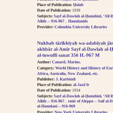
transliteration, i.e. Egypt, Egypte, Mi
Place of Publication:
Ḥalab
Try searching subject terms in En
Date of Publication:
1939
transliteration, i.e. philosophy, phil
Subjects:
Sayf al-Dawlah al-Ḥamdānī, ʻAlī 
Try searching names with or witho
Allāh -- 916-967
Hamdanids
“Al-“.
Provider:
Columbia University Libraries
Diacritics on the last letter of a
i.e. search for al-Kabir not al-Kabiru
Feminine possessive suffix appea
Nukhab tārīkhīyah wa-adabīyah jām
as -iyyah, i.e. search for Hanafiyah.
akhbār al-Amīr Sayf al-Dawlah al-Ḥ
Tanwīn al-Fatḥ is written in trans
al-tuwuffī sanat 356 H.-967 M
search for khassatan.
Tāʼ Marbūṭah is written as -h fo
Author:
Canard, Marius.
cases of al-Iḍāfah (compound nouns
Category:
World History and History of Eur
Africa, Australia, New Zealand, etc.
Publisher:
J. Karbūnīl
Place of Publication:
al-Jazāʼir
Date of Publication:
1934
Subjects:
Sayf al-Dawlah al-Ḥamdānī, ʻAlī 
Allāh -- 916-967
emir of Aleppo -- Saif al-D
al-Hamdani -- 916-969
Provider:
New York University Libraries