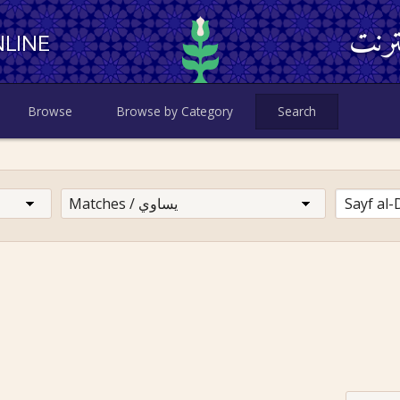
ترنت
LINE
Browse
Browse by Category
Search