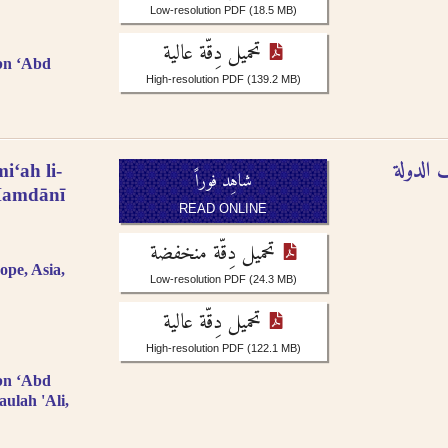
sr.
 الإنجليزية
Low-resolution PDF
(18.5 MB)
glish, French, or
osophie, falsafah.
تحميل دِقّة عالية
رجمة الصوتية أو باللغة
ibn ʻAbd
ut the definite article
High-resolution PDF
(139.2 MB)
 word are not included,
.
rs as -iyah and not
جمة الصوتية باستثناء حالة
 الدولة
iʻah li-
شاهِد فوراً
amdānī
literation as -an, i.e.
READ ONLINE
r single nouns and -t in
تحميل دِقّة منخفضة
).
ope, Asia,
Low-resolution PDF
(24.3 MB)
تحميل دِقّة عالية
High-resolution PDF
(122.1 MB)
ibn ʻAbd
aulah 'Ali,