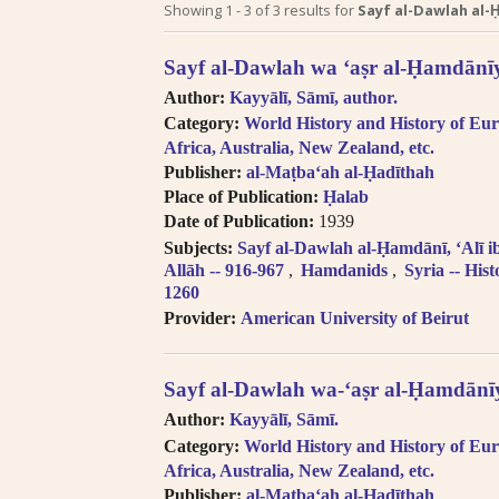
Search tips in Arabic transl
Showing
1
-
3
of
3
results for
Sayf al-Dawlah al-Ḥa
Searches you perform on this site
Sayf al-Dawlah wa ʻaṣr al-Ḥamdānīy
descriptive information about each 
Author:
Kayyālī, Sāmī, author.
and Arabic, but not the full texts of
Category:
World History and History of Eur
searching technologies for Arabic 
Africa, Australia, New Zealand, etc.
to introduce full-text searching.
Publisher:
al-Maṭbaʻah al-Ḥadīthah
Books in multi-volume works ap
Place of Publication:
Ḥalab
search results. In the book viewer, c
Date of Publication:
1939
titles” to read the other volumes.
Subjects:
Sayf al-Dawlah al-Ḥamdānī, ʻAlī 
Click on hyper-linked metadata t
Allāh -- 916-967
Hamdanids
Syria -- Hist
the same category.
1260
Transliteration (for consonants)
Provider:
American University of Beirut
the
LOC transliteration system
.
Pronunciation follows Modern Stan
Diacritical vowels are equivalent
Sayf al-Dawlah wa-ʻaṣr al-Ḥamdānīy
i.e. Ḥajjāj = Hajjaj.
Author:
Kayyālī, Sāmī.
Try searching places by different 
Category:
World History and History of Eur
Cairo, Qahira, Qahirah, Tehran, Tih
Africa, Australia, New Zealand, etc.
Try searching places in English, 
Publisher:
al-Maṭbaʻah al-Ḥadīthah