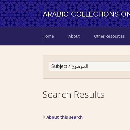
ARABIC COLLECTIONS ON
Home
About
Other Resources
Search Results
About this search