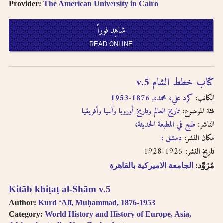
Provider:
The American University in Cairo
شاهِد فوراً
READ ONLINE
كتاب خطط الشام v.5
الكاتب:
كرد علي، محمد،, 1876-1953
فئة الموضوع:
تاريخ العالم وتاريخ أوروبا وآسيا وأفريقيا
الناشر:
طبع في المطبعة الحديثة،
مكان النشر:
دمشق :
1925-1928
تاريخ النشر:
مُزَوِّد:
الجامعة الاميركية بالقاهرة
Kitāb khiṭaṭ al-Shām v.5
Author:
Kurd ʻAlī, Muḥammad, 1876-1953
Category:
World History and History of Europe, Asia,