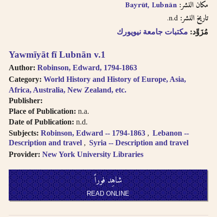
Bayrūt, Lubnān
مكان النشر:
n.d.
تاريخ النشر:
مُزَوِّد:
مكتبات جامعة نيويورك
Yawmīyāt fī Lubnān v.1
Author:
Robinson, Edward, 1794-1863
Category:
World History and History of Europe, Asia,
Africa, Australia, New Zealand, etc.
Publisher:
Place of Publication:
n.a.
Date of Publication:
n.d.
Subjects:
Robinson, Edward -- 1794-1863
Lebanon --
Description and travel
Syria -- Description and travel
Provider:
New York University Libraries
شاهِد فوراً
READ ONLINE