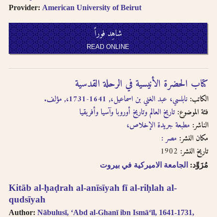
Provider:
American University of Beirut
شاهِد فوراً
READ ONLINE
كتاب الحضرة الأنيسية في الرحلة القدسية
الكاتب:
نابلسي، عبد الغني بن اسماعيل،, 1641-1731،, مؤلف.
فئة الموضوع:
تاريخ العالم وتاريخ أوروبا وآسيا وأفريقيا
الناشر:
مطبعة جريدة الإخلاص،
مكان النشر:
مصر :
1902
تاريخ النشر:
مُزَوِّد:
الجامعة الاميركية في بيروت
Kitāb al-ḥaḍrah al-anīsīyah fī al-riḥlah al-
qudsīyah
Author:
Nābulusī, ʻAbd al-Ghanī ibn Ismāʻīl, 1641-1731,