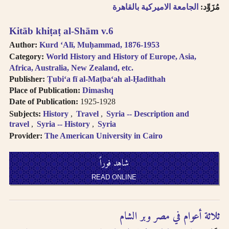
مُزَوِّد:
الجامعة الاميركية بالقاهرة
Kitāb khiṭaṭ al-Shām v.6
Author:
Kurd ʻAlī, Muḥammad, 1876-1953
Category:
World History and History of Europe, Asia,
Africa, Australia, New Zealand, etc.
Publisher:
Ṭubiʻa fī al-Maṭbaʻah al-Ḥadīthah
Place of Publication:
Dimashq
Date of Publication:
1925-1928
Subjects:
History
Travel
Syria -- Description and
travel
Syria -- History
Syria
Provider:
The American University in Cairo
شاهِد فوراً
READ ONLINE
ثلاثة أعوام في مصر وبر الشام