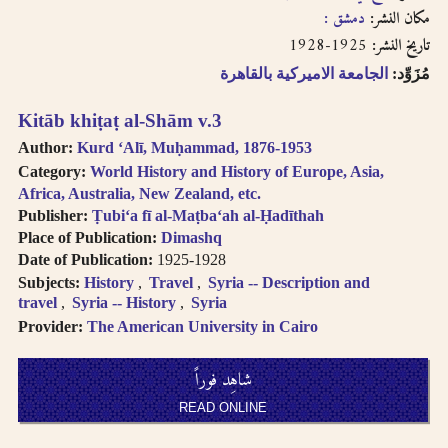
English, French, or
بالفتحتين
مكان النشر:
دمشق :
transliteration, i.e.
1925-1928
تاريخ النشر:
philosophy,
philosophie,
مُزَوِّد:
الجامعة الاميركية بالقاهرة
falsafah.
Try searching
Kitāb khiṭaṭ al-Shām v.3
names with or
Author:
Kurd ʻAlī, Muḥammad, 1876-1953
without the definite
Category:
World History and History of Europe, Asia,
article “Al-“.
Africa, Australia, New Zealand, etc.
Diacritics on the
Publisher:
Ṭubiʻa fī al-Maṭbaʻah al-Ḥadīthah
last letter of a word
Place of Publication:
Dimashq
are not included, i.e.
Date of Publication:
1925-1928
search for al-Kabir
Subjects:
History
Travel
Syria -- Description and
not al-Kabiru.
travel
Syria -- History
Syria
Feminine
Provider:
The American University in Cairo
possessive suffix
appears as -
شاهِد فوراً
iyah and not as -
iyyah, i.e. search for
READ ONLINE
Hanafiyah.
Tanwīn al-Fatḥ is