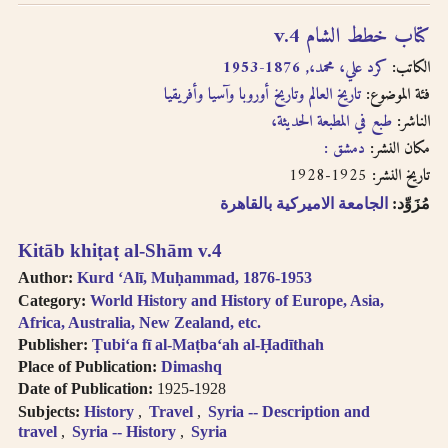
written in
كتاب خطط الشام v.4
transliteration as -
an, i.e. search for
الكاتب:
كرد علي، محمد،, 1876-1953
khassatan.
فئة الموضوع:
تاريخ العالم وتاريخ أوروبا وآسيا وأفريقيا
Tāʼ Marbūṭah is
الناشر:
طبع في المطبعة الحديثة،
written as -h for
مكان النشر:
دمشق :
single nouns and -t
in cases of al-Iḍāfah
1925-1928
تاريخ النشر:
(compound nouns).
مُزَوِّد:
الجامعة الاميركية بالقاهرة
Kitāb khiṭaṭ al-Shām v.4
Author:
Kurd ʻAlī, Muḥammad, 1876-1953
Category:
World History and History of Europe, Asia,
Africa, Australia, New Zealand, etc.
Publisher:
Ṭubiʻa fī al-Maṭbaʻah al-Ḥadīthah
Place of Publication:
Dimashq
Date of Publication:
1925-1928
Subjects:
History
Travel
Syria -- Description and
travel
Syria -- History
Syria