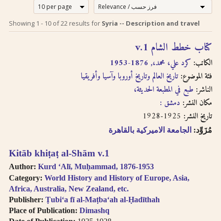
إرشادات للبحث لدى
Search tips in
Showing
1
-
10
of
22
results for
Syria -- Description and travel
Arabic
استخدام الترجمة
كتاب خطط الشام v.1
transliteration
الصوتية بالحروف
الكاتب:
كرد علي، محمد،, 1876-1953
اللاتينية
Searches you
فئة الموضوع:
تاريخ العالم وتاريخ أوروبا وآسيا وأفريقيا
perform on this site
الناشر:
طبع في المطبعة الحديثة،
إن عملية البحث التي تجريها في
will query only the
descriptive
هذا الموقع تعطي وصف
مكان النشر:
دمشق :
information about
ببليوغرافي عن الكتاب
1925-1928
تاريخ النشر:
each book, both in
المسترجع باللغتين العربية
مُزَوِّد:
الجامعة الاميركية بالقاهرة
English and Arabic,
والانجليزية ولكنها لا تقدّم
but not the full texts
إمكانية البحث بالنص الكامل.
Kitāb khiṭaṭ al-Shām v.1
of the books. As
سنقوم بتوفير هذا البحث
searching
Author:
Kurd ʻAlī, Muḥammad, 1876-1953
عندما تتطوّر إمكانية استخدام
technologies for
Category:
World History and History of Europe, Asia,
Arabic OCR develop,
تقنيّة التعرّف الضوئي على
Africa, Australia, New Zealand, etc.
we intend to
المحارف باللغة العربية في
Publisher:
Ṭubiʻa fī al-Maṭbaʻah al-Ḥadīthah
introduce full-text
النصوص المرقمنة للكتب
Place of Publication:
Dimashq
searching.