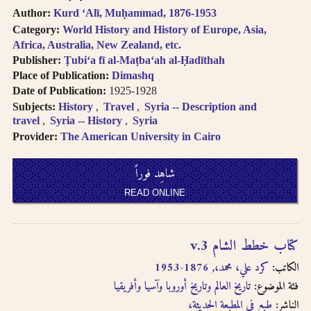
follows Modern
حاول البحث عن مكان النشر
Author:
Kurd ʻAlī, Muḥammad, 1876-1953
Standard Arabic
Category:
World History and History of Europe, Asia,
باستخدام طرق مختلفة من
(fuṣḥá).
Africa, Australia, New Zealand, etc.
الترجمة الصوتية.
Diacritical vowels
Publisher:
Ṭubiʻa fī al-Maṭbaʻah al-Ḥadīthah
are equivalent to
Place of Publication:
Dimashq
حاول البحث عن مكان النشر
normal characters,
Date of Publication:
1925-1928
باللغة الفرنسية أو باللغة
i.e. Ḥajjāj = Hajjaj.
Subjects:
History
Travel
Syria -- Description and
الإنجليزية.
Try searching
travel
Syria -- History
Syria
places by different
Provider:
The American University in Cairo
حاول البحث عن الموضوع
transliterations, i.e.
باستخدام طرق مختلفة من
Cairo, Qahira,
شاهِد فوراً
Qahirah, Tehran,
الترجمة الصوتية أو باللغة
Tihran.
الفرنسية أو باللغة الإنجليزية
READ ONLINE
Try searching
places in English,
حاول البحث باستخدام ال-
French, or
التعريف أو بدونها
كتاب خطط الشام v.3
transliteration, i.e.
الكاتب:
كرد علي، محمد،, 1876-1953
Egypt, Egypte, Misr.
لا تستعمل الحركة على الحرف
Try searching
الأخير من الكلمة في الترجمة
فئة الموضوع:
تاريخ العالم وتاريخ أوروبا وآسيا وأفريقيا
subject terms in
الصوتية باستثناء حالة التنوين
الناشر:
طبع في المطبعة الحديثة،