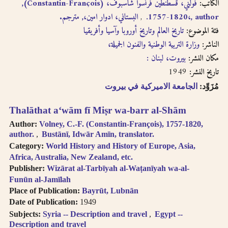
الكاتب:
فولني، قسطنطين فرنسوا شاسبوف، (Constantin-François),
البستاني، ادوار امين،, مترجم.
1757-1820،, author.
فئة الموضوع:
تاريخ العالم وتاريخ أوروبا وآسيا وأفريقيا
الناشر:
وزارة التربية الوطنية والفنون الجميلة،
مكان النشر:
بيروت، لبنان :
1949
تاريخ النشر:
مُزَوِّد:
الجامعة الاميركية في بيروت
Thalāthat a‘wām fī Miṣr wa-barr al-Shām
Author:
Volney, C.-F. (Constantin-François), 1757-1820,
author.
Bustānī, Idwār Amīn, translator.
Category:
World History and History of Europe, Asia,
Africa, Australia, New Zealand, etc.
Publisher:
Wizārat al-Tarbīyah al-Waṭanīyah wa-al-
Funūn al-Jamīlah
Place of Publication:
Bayrūt, Lubnān
Date of Publication:
1949
Subjects:
Syria -- Description and travel
Egypt --
Description and travel