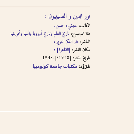
نور الدين و الصليبيون :
الكاتب:
حبشي، حسن.
فئة الموضوع:
تاريخ العالم وتاريخ أوروبا وآسيا وأفريقيا
الناشر:
دار الفكر العربي،
مكان النشر:
[القاهرة] :
[1948?]-1948
تاريخ النشر:
مُزَوِّد:
مكتبات جامعة كولومبيا