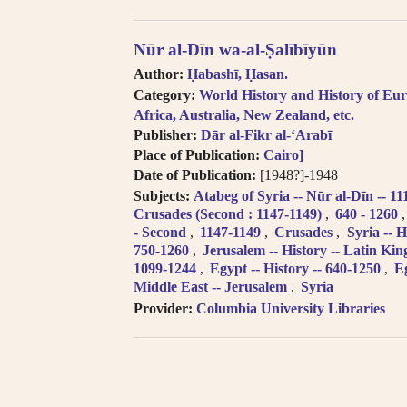
Nūr al-Dīn wa-al-Ṣalībīyūn
Author:
Ḥabashī, Ḥasan.
Category:
World History and History of Eur
Africa, Australia, New Zealand, etc.
Publisher:
Dār al-Fikr al-ʻArabī
Place of Publication:
Cairo]
Date of Publication:
[1948?]-1948
Subjects:
Atabeg of Syria -- Nūr al-Dīn -- 1
Crusades (Second : 1147-1149)
640 - 1260
- Second
1147-1149
Crusades
Syria -- H
750-1260
Jerusalem -- History -- Latin Ki
1099-1244
Egypt -- History -- 640-1250
E
Middle East -- Jerusalem
Syria
Provider:
Columbia University Libraries