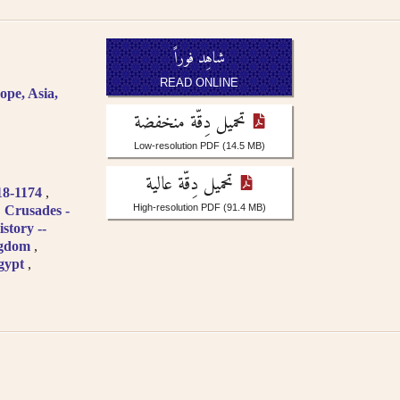
شاهِد فوراً
READ ONLINE
ope, Asia,
تحميل دِقّة منخفضة
Low-resolution PDF
(14.5 MB)
تحميل دِقّة عالية
118-1174
High-resolution PDF
(91.4 MB)
Crusades -
istory --
ngdom
gypt