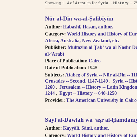
Search tips in Arabic transl
Showing
1
-
4
of
4
results for
Syria -- History -- 7
Searches you perform on this site
Nūr al-Dīn wa-al-Ṣalībīyūn
descriptive information about each 
Author:
Ḥabashī, Ḥasan, author.
and Arabic, but not the full texts of
Category:
World History and History of Eur
searching technologies for Arabic 
Africa, Australia, New Zealand, etc.
to introduce full-text searching.
Publisher:
Multazim al-Ṭabʻ wa-al-Nashr Da
Books in multi-volume works ap
al-ʻArabī
search results. In the book viewer, c
Place of Publication:
Cairo
titles” to read the other volumes.
Date of Publication:
1948
Click on hyper-linked metadata t
Subjects:
Atabeg of Syria -- Nūr al-Dīn -- 1
the same category.
Crusades -- Second, 1147-1149
Syria -- His
Transliteration (for consonants)
1260
Jerusalem -- History -- Latin Kingdo
the
LOC transliteration system
.
1244
Egypt -- History -- 640-1250
Pronunciation follows Modern Stan
Provider:
The American University in Cairo
Diacritical vowels are equivalent
i.e. Ḥajjāj = Hajjaj.
Try searching places by different 
Sayf al-Dawlah wa ʻaṣr al-Ḥamdānīy
Cairo, Qahira, Qahirah, Tehran, Tih
Author:
Kayyālī, Sāmī, author.
Try searching places in English, 
Category:
World History and History of Eur