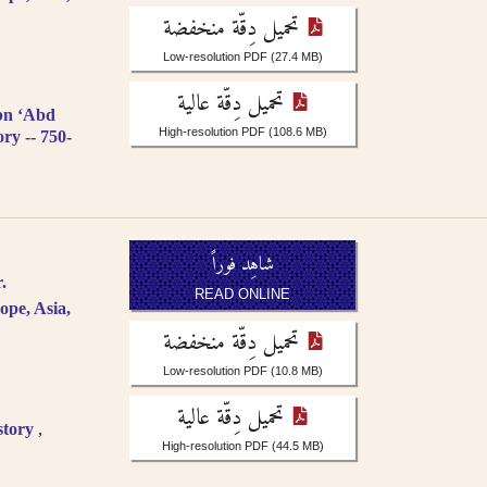
sr.
 الإنجليزية
تحميل دِقّة منخفضة
glish, French, or
osophie, falsafah.
رجمة الصوتية أو باللغة
Low-resolution PDF
(27.4 MB)
ut the definite article
تحميل دِقّة عالية
ibn ʻAbd
 word are not included,
High-resolution PDF
(108.6 MB)
ory -- 750-
.
rs as -iyah and not
جمة الصوتية باستثناء حالة
literation as -an, i.e.
شاهِد فوراً
r single nouns and -t in
.
).
READ ONLINE
ope, Asia,
تحميل دِقّة منخفضة
Low-resolution PDF
(10.8 MB)
تحميل دِقّة عالية
story
High-resolution PDF
(44.5 MB)