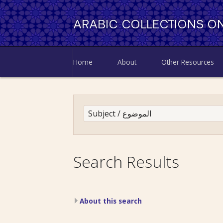
ARABIC COLLECTIONS ON
Home
About
Other Resources
Search Results
About this search