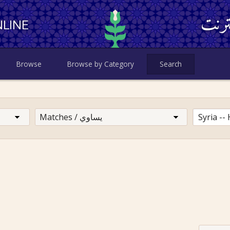
ترنت
LINE
Browse
Browse by Category
Search