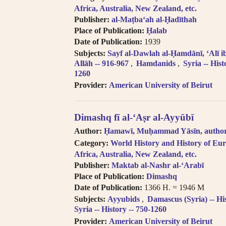
transliteration, i.e. Egypt, Egypte, Mi
Africa, Australia, New Zealand, etc.
Try searching subject terms in En
Publisher:
al-Maṭbaʻah al-Ḥadīthah
transliteration, i.e. philosophy, phil
Place of Publication:
Ḥalab
Try searching names with or witho
Date of Publication:
1939
“Al-“.
Subjects:
Sayf al-Dawlah al-Ḥamdānī, ʻAlī 
Diacritics on the last letter of a
Allāh -- 916-967
Hamdanids
Syria -- Hist
i.e. search for al-Kabir not al-Kabiru
1260
Feminine possessive suffix appea
Provider:
American University of Beirut
as -iyyah, i.e. search for Hanafiyah.
Tanwīn al-Fatḥ is written in trans
search for khassatan.
Dimashq fī al-ʻAṣr al-Ayyūbī
Tāʼ Marbūṭah is written as -h fo
Author:
Ḥamawī, Muḥammad Yāsīn, author
cases of al-Iḍāfah (compound nouns
Category:
World History and History of Eur
Africa, Australia, New Zealand, etc.
Publisher:
Maktab al-Nashr al-‘Arabī
Place of Publication:
Dimashq
Date of Publication:
1366 H. = 1946 M
Subjects:
Ayyubids
Damascus (Syria) -- Hi
Syria -- History -- 750-1260
Provider:
American University of Beirut