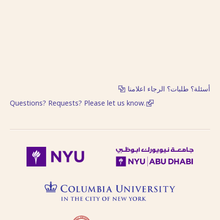
English, French, or
بالفتحتين
transliteration, i.e.
philosophy,
philosophie,
falsafah.
Try searching
names with or
without the definite
article “Al-“.
أسئلة؟ طلبات؟ الرجاء اعلامنا
Diacritics on the
Questions? Requests? Please let us know.
last letter of a word
are not included, i.e.
search for al-Kabir
not al-Kabiru.
Feminine
possessive suffix
appears as -
iyah and not as -
iyyah, i.e. search for
Hanafiyah.
Tanwīn al-Fatḥ is