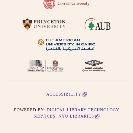
written in
transliteration as -
an, i.e. search for
khassatan.
Tāʼ Marbūṭah is
written as -h for
single nouns and -t
in cases of al-Iḍāfah
(compound nouns).
ACCESSIBILITY
POWERED BY:
DIGITAL LIBRARY TECHNOLOGY
SERVICES, NYU LIBRARIES