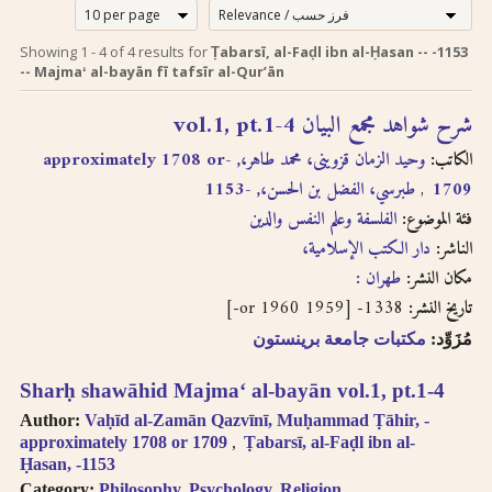
إرشادات للبحث لدى
Search tips in
Showing
1
-
4
of
4
results for
Ṭabarsī, al-Faḍl ibn al-Ḥasan -- -1153
Arabic
استخدام الترجمة
-- Majmaʻ al-bayān fī tafsīr al-Qurʼān
transliteration
الصوتية بالحروف
شرح شواهد مجمع البيان vol.1, pt.1-4
اللاتينية
Searches you
الكاتب:
وحيد الزمان قزوينى، محمد طاهر،, -approximately 1708 or
perform on this site
طبرسي، الفضل بن الحسن،, -1153
1709
إن عملية البحث التي تجريها في
will query only the
فئة الموضوع:
الفلسفة وعلم النفس والدين
descriptive
هذا الموقع تعطي وصف
information about
دار الكتب الإسلامية،
الناشر:
ببليوغرافي عن الكتاب
each book, both in
مكان النشر:
طهران :
المسترجع باللغتين العربية
English and Arabic,
1338- [1959 or 1960-]
تاريخ النشر:
والانجليزية ولكنها لا تقدّم
but not the full texts
إمكانية البحث بالنص الكامل.
مُزَوِّد:
مكتبات جامعة برينستون
of the books. As
سنقوم بتوفير هذا البحث
searching
عندما تتطوّر إمكانية استخدام
Sharḥ shawāhid Majmaʻ al-bayān vol.1, pt.1-4
technologies for
Arabic OCR develop,
تقنيّة التعرّف الضوئي على
Author:
Vaḥīd al-Zamān Qazvīnī, Muḥammad Ṭāhir, -
we intend to
المحارف باللغة العربية في
approximately 1708 or 1709
Ṭabarsī, al-Faḍl ibn al-
introduce full-text
Ḥasan, -1153
النصوص المرقمنة للكتب
searching.
Category:
Philosophy. Psychology. Religion