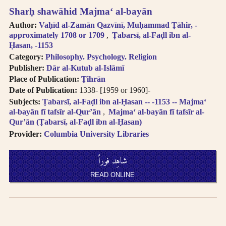
Sharḥ shawāhid Majmaʻ al-bayān
Author:
Vaḥīd al-Zamān Qazvīnī, Muḥammad Ṭāhir, -
approximately 1708 or 1709
Ṭabarsī, al-Faḍl ibn al-
Ḥasan, -1153
Category:
Philosophy. Psychology. Religion
Publisher:
Dār al-Kutub al-Islāmī
Place of Publication:
Ṭihrān
Date of Publication:
1338- [1959 or 1960]-
Subjects:
Ṭabarsī, al-Faḍl ibn al-Ḥasan -- -1153 -- Majmaʻ
al-bayān fī tafsīr al-Qurʼān
Majmaʻ al-bayān fī tafsīr al-
Qurʼān (Ṭabarsī, al-Faḍl ibn al-Ḥasan)
Provider:
Columbia University Libraries
شاهِد فوراً
READ ONLINE