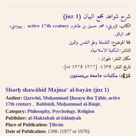
English, French, or
بالفتحتين
transliteration, i.e.
philosophy,
شرح شواهد مجمع البيان (juz 1)
philosophie,
الكاتب:
قزويني، محمد حسين بن طاهر،, active 17th century
بهبودي،
falsafah.
محمد الباقر.
Try searching
names with or
فئة الموضوع:
الفلسفة وعلم النفس والدين
without the definite
الناشر:
المكتبة الاسلامية،
article “Al-“.
مكان النشر:
طهران :
Diacritics on the
1398- [1977 or 1978]-
تاريخ النشر:
last letter of a word
are not included, i.e.
مُزَوِّد:
مكتبات جامعة برينستون
search for al-Kabir
not al-Kabiru.
Sharḥ shawāhid Majmaʻ al-bayān (juz 1)
Feminine
Author:
Qazwīnī, Muḥammad Ḥusayn ibn Ṭāhir, active
possessive suffix
17th century
Bahbūdī, Muḥammad al-Bāqir.
appears as -
Category:
Philosophy. Psychology. Religion
iyah and not as -
Publisher:
al-Maktabah al-Islāmīyah
iyyah, i.e. search for
Place of Publication:
Ṭihrān
Hanafiyah.
Date of Publication:
1398- [1977 or 1978]-
Tanwīn al-Fatḥ is