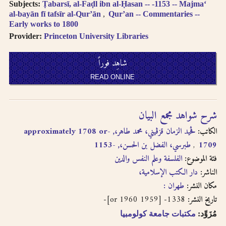
Subjects:
Ṭabarsī, al-Faḍl ibn al-Ḥasan -- -1153 -- Majmaʻ
written in
al-bayān fī tafsīr al-Qurʼān
Qurʼan -- Commentaries --
transliteration as -
Early works to 1800
an, i.e. search for
Provider:
Princeton University Libraries
khassatan.
Tāʼ Marbūṭah is
شاهِد فوراً
written as -h for
single nouns and -t
READ ONLINE
in cases of al-Iḍāfah
(compound nouns).
شرح شواهد مجمع البيان
الكاتب:
ڤحيد الزمان قزڤيني، محمد طاهر،, -approximately 1708 or
طبرسي، الفضل بن الحسن،, -1153
1709
فئة الموضوع:
الفلسفة وعلم النفس والدين
الناشر:
دار الكتب الإسلامية،
مكان النشر:
طهران :
1338- [1959 or 1960]-
تاريخ النشر:
مُزَوِّد:
مكتبات جامعة كولومبيا