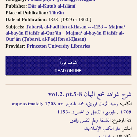
العربية
Books in multi-
Publisher:
Dār al-Kutub al-Islāmī
volume works
Place of Publication:
Ṭihrān
العنا وين المتعددة الأجزاء تظهر
appear as separate
Date of Publication:
1338- [1959 or 1960-]
في نتائج البحث منفصلة
search results. In
Subjects:
Ṭabarsī, al-Faḍl ibn al-Ḥasan -- -1153 -- Majmaʻ
the book viewer,
al-bayān fī tafsīr al-Qurʼān
Majmaʻ al-bayān fī tafsīr al-
اضغط على “شاهد العناوين
click on “view
Qurʼān (Ṭabarsī, al-Faḍl ibn al-Ḥasan)
المتعلقة” لتقرأ بقية الأجزاء
related titles” to
Provider:
Princeton University Libraries
read the other
اضغط على الروابط لمزيد من
volumes.
شاهِد فوراً
الكتب في نفس الفئة
Click on hyper-
READ ONLINE
linked metadata to
الترجمة الصوتية بالحروف
find other books in
اللاتينية تتبع
نظام مكتبة
the same category.
الكونجر
س
شرح شواهد مجمع البيان vol.2, pt.5-8
Transliteration
(for consonants)
النطق يتبع العربية الفصحى
الكاتب:
وحيد الزمان قزوينى، محمد طاهر،, -approximately 1708 or
usually follows
لدى الترجمة الصوتية
طبرسي، الفضل بن الحسن،, -1153
1709
the
LOC
فئة الموضوع:
الفلسفة وعلم النفس والدين
transliteration
لدى الترجمة الصوتية تتساوى
system
.
الناشر:
دار الكتب الإسلامية،
حروف العلّة بتشكيل وبدونه
Pronunciation