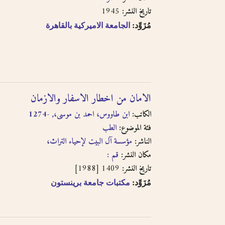
حاول البحث عن مكان النشر باللغة الفرنسية أو باللغة.
1945
تاريخ النشر:
حاول البحث عن الموضوع باستخدام طرق مختلفة من الت
مُزَوِّد:
الجامعة الاميركية بالقاهرة
الفرنسية أو باللغة الإنجليزية
حاول البحث باستخدام ال- التعريف أو بدونها
لا تستعمل الحركة على الحرف الأخير من الكلمة في التر
التنوين بالفتحتين
الامان من اخطار الاسفار والازمان
الكاتب:
ابن طاووس، احمد بن موسى،, -1274
فئة الموضوع:
الطب
الناشر:
مؤسسة آل البيت لإحياء التراث،
مكان النشر:
قم :
1409 [1988]
تاريخ النشر:
مُزَوِّد:
مكتبات جامعة برينستون