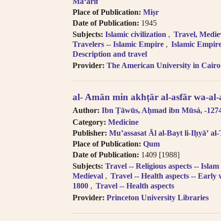
transliteration, i.e. Egypt, Egypte, Mi
Maʻārif
Try searching subject terms in En
Place of Publication:
Miṣr
transliteration, i.e. philosophy, phil
Date of Publication:
1945
Try searching names with or witho
Subjects:
Islamic civilization
Travel, Medie
“Al-“.
Travelers -- Islamic Empire
Islamic Empire
Diacritics on the last letter of a
Description and travel
i.e. search for al-Kabir not al-Kabiru
Provider:
The American University in Cairo
Feminine possessive suffix appea
as -iyyah, i.e. search for Hanafiyah.
al- Amān min akhṭār al-asfār wa-al
Tanwīn al-Fatḥ is written in trans
search for khassatan.
Author:
Ibn Ṭāwūs, Aḥmad ibn Mūsá, -127
Tāʼ Marbūṭah is written as -h fo
Category:
Medicine
cases of al-Iḍāfah (compound nouns
Publisher:
Muʼassasat Āl al-Bayt li-Iḥyāʼ al
Place of Publication:
Qum
Date of Publication:
1409 [1988]
Subjects:
Travel -- Religious aspects -- Islam
Medieval
Travel -- Health aspects -- Early
1800
Travel -- Health aspects
Provider:
Princeton University Libraries