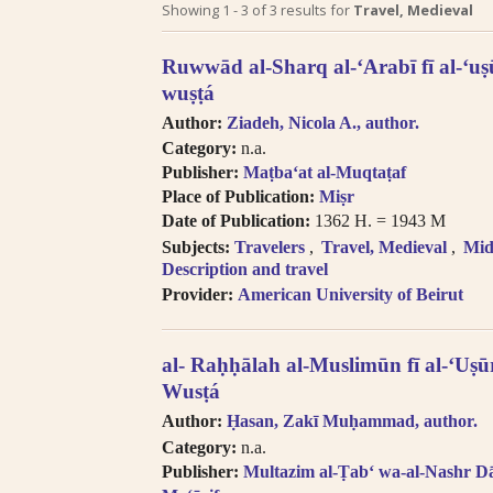
Search tips in Arabic transl
Showing
1
-
3
of
3
results for
Travel, Medieval
Searches you perform on this site
Ruwwād al-Sharq al-ʻArabī fī al-ʻuṣū
descriptive information about each 
wuṣṭá
and Arabic, but not the full texts of
Author:
Ziadeh, Nicola A., author.
searching technologies for Arabic 
Category:
n.a.
to introduce full-text searching.
Publisher:
Maṭbaʻat al-Muqtaṭaf
Books in multi-volume works ap
Place of Publication:
Miṣr
search results. In the book viewer, c
Date of Publication:
1362 H. = 1943 M
titles” to read the other volumes.
Subjects:
Travelers
Travel, Medieval
Mid
Click on hyper-linked metadata t
Description and travel
the same category.
Provider:
American University of Beirut
Transliteration (for consonants)
the
LOC transliteration system
.
Pronunciation follows Modern Stan
al- Raḥḥālah al-Muslimūn fī al-ʻUṣū
Diacritical vowels are equivalent
Wusṭá
i.e. Ḥajjāj = Hajjaj.
Try searching places by different 
Author:
Ḥasan, Zakī Muḥammad, author.
Cairo, Qahira, Qahirah, Tehran, Tih
Category:
n.a.
Try searching places in English, 
Publisher:
Multazim al-Ṭabʻ wa-al-Nashr Dā