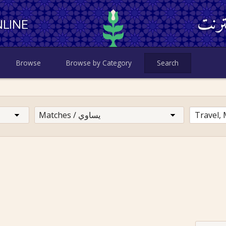
ترنت
LINE
Browse
Browse by Category
Search