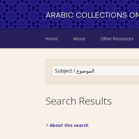
ARABIC COLLECTIONS ON
Home
About
Other Resources
Search Results
About this search