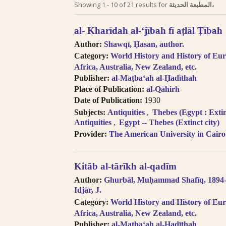
Search tips in Arabic transl
Showing
1
-
10
of
21
results for
المطبعة الحديثة،
Searches you perform on this site
al- Kharīdah al-ʻjībah fī aṭlāl Ṭībah
descriptive information about each 
Author:
Shawqī, Ḥasan, author.
and Arabic, but not the full texts of
Category:
World History and History of Eur
searching technologies for Arabic 
Africa, Australia, New Zealand, etc.
to introduce full-text searching.
Publisher:
al-Maṭbaʻah al-Ḥadīthah
Books in multi-volume works ap
Place of Publication:
al-Qāhirh
search results. In the book viewer, c
Date of Publication:
1930
titles” to read the other volumes.
Subjects:
Antiquities
Thebes (Egypt : Extinc
Click on hyper-linked metadata t
Antiquities
Egypt -- Thebes (Extinct city)
the same category.
Provider:
The American University in Cairo
Transliteration (for consonants)
the
LOC transliteration system
.
Pronunciation follows Modern Stan
Kitāb al-tārīkh al-qadīm
Diacritical vowels are equivalent
Author:
Ghurbāl, Muḥammad Shafīq, 1894
i.e. Ḥajjāj = Hajjaj.
Idjār, J.
Try searching places by different 
Category:
World History and History of Eur
Cairo, Qahira, Qahirah, Tehran, Tih
Africa, Australia, New Zealand, etc.
Try searching places in English, 
Publisher:
al-Maṭbaʻah al-Ḥadīthah