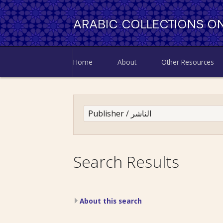
ARABIC COLLECTIONS ON
Home
About
Other Resources
Search Results
About this search