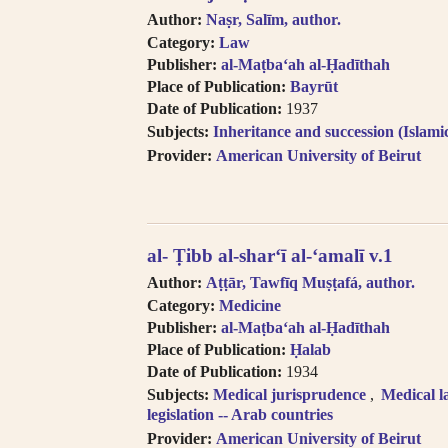
Author:
Naṣr, Salīm, author.
Category:
Law
Publisher:
al-Maṭba‘ah al-Ḥadīthah
Place of Publication:
Bayrūt
Date of Publication:
1937
Subjects:
Inheritance and succession (Islami
Provider:
American University of Beirut
al- Ṭibb al-shar‘ī al-‘amalī v.1
Author:
Aṭṭār, Tawfīq Muṣṭafá, author.
Category:
Medicine
Publisher:
al-Maṭba‘ah al-Ḥadīthah
Place of Publication:
Ḥalab
Date of Publication:
1934
Subjects:
Medical jurisprudence
Medical l
legislation -- Arab countries
Provider:
American University of Beirut