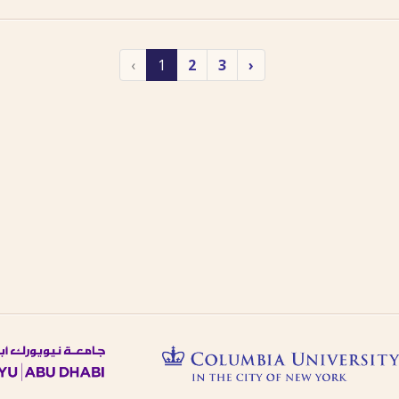
‹
1
2
3
›