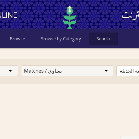
ترنت
LINE
Browse
Browse by Category
Search