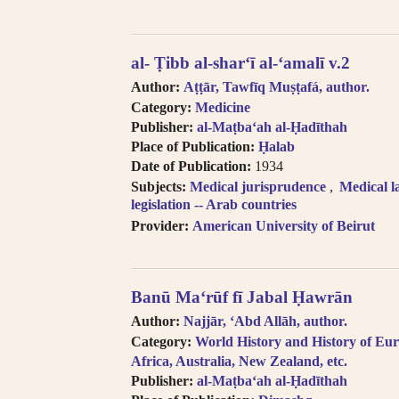
al- Ṭibb al-shar‘ī al-‘amalī v.2
Author:
Aṭṭār, Tawfīq Muṣṭafá, author.
Category:
Medicine
Publisher:
al-Maṭba‘ah al-Ḥadīthah
Place of Publication:
Ḥalab
Date of Publication:
1934
Subjects:
Medical jurisprudence
Medical l
legislation -- Arab countries
Provider:
American University of Beirut
Banū Maʻrūf fī Jabal Ḥawrān
Author:
Najjār, ‘Abd Allāh, author.
Category:
World History and History of Eur
Africa, Australia, New Zealand, etc.
Publisher:
al-Maṭba‘ah al-Ḥadīthah