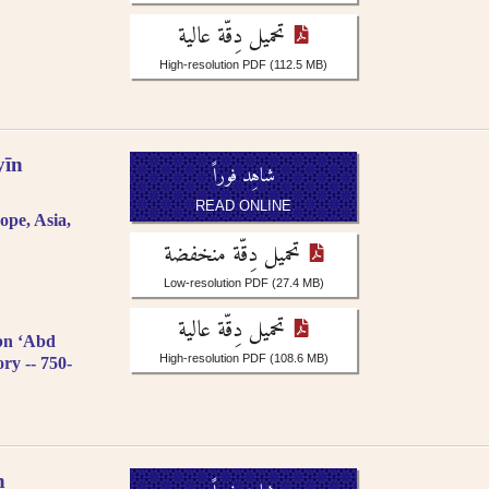
sr.
 الإنجليزية
glish, French, or
تحميل دِقّة عالية
osophie, falsafah.
رجمة الصوتية أو باللغة
High-resolution PDF
(112.5 MB)
ut the definite article
 word are not included,
.
īn
rs as -iyah and not
شاهِد فوراً
جمة الصوتية باستثناء حالة
READ ONLINE
literation as -an, i.e.
ope, Asia,
تحميل دِقّة منخفضة
r single nouns and -t in
Low-resolution PDF
(27.4 MB)
).
تحميل دِقّة عالية
ibn ʻAbd
High-resolution PDF
(108.6 MB)
ory -- 750-
h