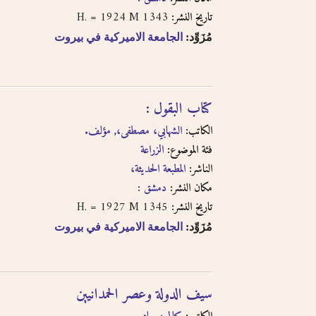
1343 H. = 1924 M
تاريخ النشر:
مُزَوِّد:
الجامعة الاميركية في بيروت
كتاب البقول :
الكاتب:
الشهابي، مصطفى،, مؤلف.
فئة الموضوع:
الزراعة
الناشر:
المطبعة الحديثة،
مكان النشر:
دمشق :
1345 H. = 1927 M
تاريخ النشر:
مُزَوِّد:
الجامعة الاميركية في بيروت
سيف الدولة وعصر الحمدانيين