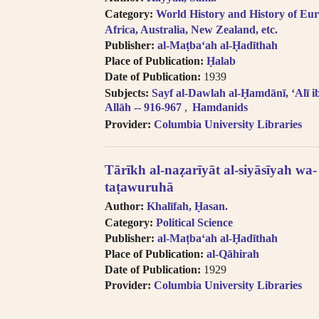
Category:
World History and History of Eur
Africa, Australia, New Zealand, etc.
Publisher:
al-Maṭbaʻah al-Ḥadīthah
Place of Publication:
Ḥalab
Date of Publication:
1939
Subjects:
Sayf al-Dawlah al-Ḥamdānī, ʻAlī 
Allāh -- 916-967
Hamdanids
Provider:
Columbia University Libraries
Tārīkh al-naẓarīyāt al-siyāsīyah wa-
taṭawuruhā
Author:
Khalīfah, Ḥasan.
Category:
Political Science
Publisher:
al-Maṭbaʻah al-Ḥadīthah
Place of Publication:
al-Qāhirah
Date of Publication:
1929
Provider:
Columbia University Libraries