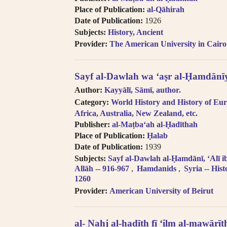
transliteration, i.e. Egypt, Egypte, Mi
Place of Publication:
al-Qāhirah
Try searching subject terms in En
Date of Publication:
1926
transliteration, i.e. philosophy, phil
Subjects:
History, Ancient
Try searching names with or witho
“Al-“.
Provider:
The American University in Cairo
Diacritics on the last letter of a
i.e. search for al-Kabir not al-Kabiru
Sayf al-Dawlah wa ʻaṣr al-Ḥamdānīy
Feminine possessive suffix appea
as -iyyah, i.e. search for Hanafiyah.
Author:
Kayyālī, Sāmī, author.
Tanwīn al-Fatḥ is written in trans
Category:
World History and History of Eur
search for khassatan.
Africa, Australia, New Zealand, etc.
Tāʼ Marbūṭah is written as -h fo
Publisher:
al-Maṭbaʻah al-Ḥadīthah
cases of al-Iḍāfah (compound nouns
Place of Publication:
Ḥalab
Date of Publication:
1939
Subjects:
Sayf al-Dawlah al-Ḥamdānī, ʻAlī 
Allāh -- 916-967
Hamdanids
Syria -- Hist
1260
Provider:
American University of Beirut
al- Nahj al-ḥadīth fī ʻilm al-mawārīt