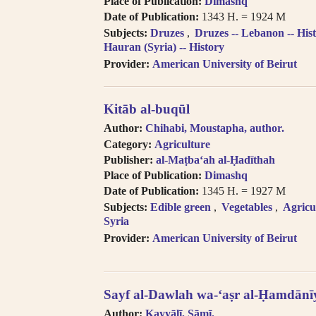
Place of Publication:
Dimashq
Date of Publication:
1343 H. = 1924 M
Subjects:
Druzes
Druzes -- Lebanon -- His
Hauran (Syria) -- History
Provider:
American University of Beirut
Kitāb al-buqūl
Author:
Chihabi, Moustapha, author.
Category:
Agriculture
Publisher:
al-Maṭbaʻah al-Ḥadīthah
Place of Publication:
Dimashq
Date of Publication:
1345 H. = 1927 M
Subjects:
Edible green
Vegetables
Agricul
Syria
Provider:
American University of Beirut
Sayf al-Dawlah wa-ʻaṣr al-Ḥamdānīy
Author:
Kayyālī, Sāmī.